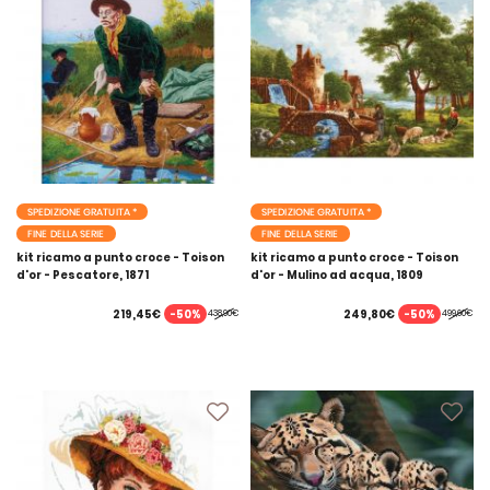
SPEDIZIONE GRATUITA *
SPEDIZIONE GRATUITA *
FINE DELLA SERIE
FINE DELLA SERIE
kit ricamo a punto croce - Toison
kit ricamo a punto croce - Toison
d'or - Pescatore, 1871
d'or - Mulino ad acqua, 1809
-50%
-50%
219,45€
249,80€
438,90€
499,60€