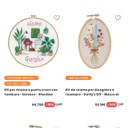
SPEDIZIONE GRATUITA *
FINE DELLA SERIE
FINE DELLA SERIE
Kit per ricamo a punto croce con
Kit da ricamo per disegnare e
tamburo - Vervaco - Giardino
ricamare - Daffy's DIY - Mazzo di
domestico
fiori
-30%
-30%
64,75€
50,19€
92,50€
71,70€