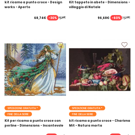
kit ricamo a punto croce - Design
Kit tappeto in abete - Dimensions -
works - Aperto
villaggio di Natale
-30%
-60%
68,74€
96,68€
98,20€
241,70€
SPEDIZIONE GRATUITA *
SPEDIZIONE GRATUITA *
FINE DELLA SERIE
FINE DELLA SERIE
Kit per ricamo a punto croce con
kit ricamo a punto croce - Charivna
perline - Dimensions - Incantevole
Mit - Natura morta
dei boschi