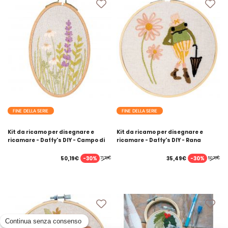
FINE DELLA SERIE
FINE DELLA SERIE
Kit da ricamo per disegnare e
Kit da ricamo per disegnare e
ricamare - Daffy's DIY - Campo di
ricamare - Daffy's DIY - Rana
fiori
-30%
-30%
50,19€
35,49€
71,70€
50,70€