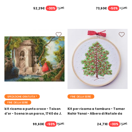
-30%
-50%
52,29€
73,60€
74,70€
147,20€
SPEDIZIONE GRATUITA *
FINE DELLA SERIE
FINE DELLA SERIE
kit ricamo a punto croce - Toison
Kit per ricamo a tamburo - Tamar
d'or - Scena in un parco, 1740 da J.
Nahir Yanai - Albero di Natale da
de Lajoue
ricamare
-50%
-30%
99,60€
24,71€
199,20€
35,30€