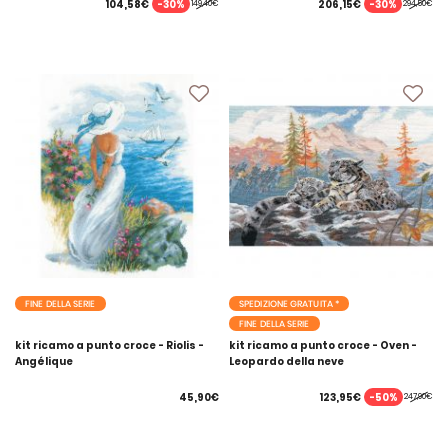
-30%
-30%
104,58€
206,15€
149,40€
294,50€
FINE DELLA SERIE
SPEDIZIONE GRATUITA *
FINE DELLA SERIE
kit ricamo a punto croce - Riolis -
kit ricamo a punto croce - Oven -
Angélique
Leopardo della neve
-50%
45,90€
123,95€
247,90€