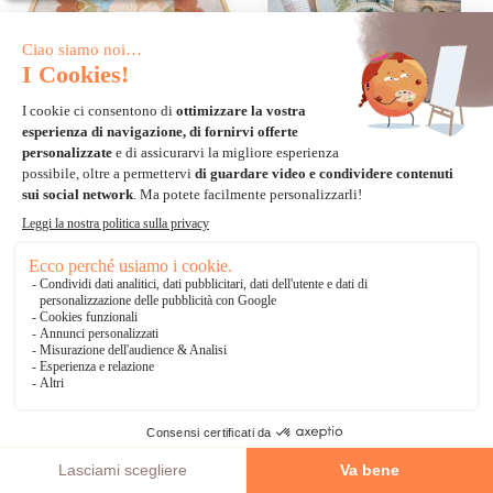
FINE DELLA SERIE
FINE DELLA SERIE
Kit da ricamo per disegnare e
Kit da ricamo per disegnare e
ricamare - Daffy's DIY - Disegno di
ricamare - Daffy's DIY - Partenza
fiori
per Natale
-30%
-30%
35,49€
41,30€
50,70€
59,00€