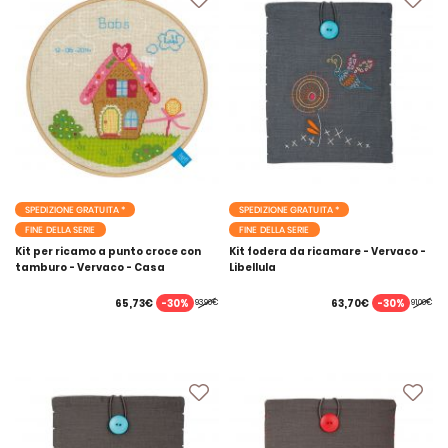
SPEDIZIONE GRATUITA *
SPEDIZIONE GRATUITA *
FINE DELLA SERIE
FINE DELLA SERIE
Kit per ricamo a punto croce con
Kit fodera da ricamare - Vervaco -
tamburo - Vervaco - Casa
Libellula
-30%
-30%
65,73€
63,70€
93,90€
91,00€