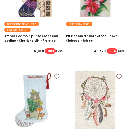
SPEDIZIONE GRATUITA *
FINE DELLA SERIE
FINE DELLA SERIE
Kit per ricamo a punto croce con
kit ricamo a punto croce - Nova
perline - Charivna Mit - Fiore del
Sloboda - Ibisco
deserto
-30%
-30%
61,39€
48,72€
87,70€
69,60€