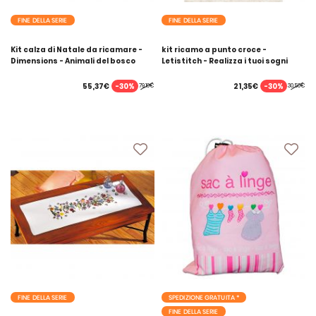
FINE DELLA SERIE
FINE DELLA SERIE
Kit calza di Natale da ricamare -
kit ricamo a punto croce -
Dimensions - Animali del bosco
Letistitch - Realizza i tuoi sogni
-30%
-30%
55,37€
21,35€
79,10€
30,50€
FINE DELLA SERIE
SPEDIZIONE GRATUITA *
FINE DELLA SERIE