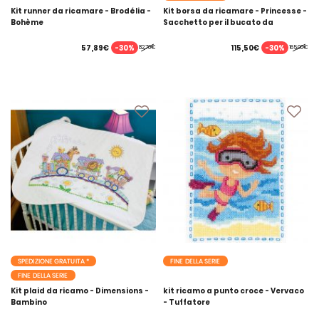
Kit runner da ricamare - Brodélia -
Kit borsa da ricamare - Princesse -
Bohème
Sacchetto per il bucato da
ricamare rosa
-30%
-30%
57,89€
115,50€
82,70€
165,00€
SPEDIZIONE GRATUITA *
FINE DELLA SERIE
FINE DELLA SERIE
Kit plaid da ricamo - Dimensions -
kit ricamo a punto croce - Vervaco
Bambino
- Tuffatore