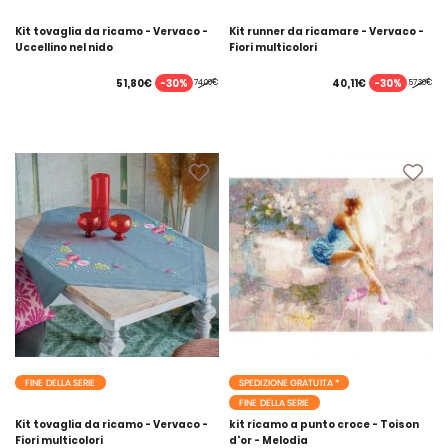
Kit tovaglia da ricamo - Vervaco -
Kit runner da ricamare - Vervaco -
Uccellino nel nido
Fiori multicolori
-30%
-30%
51,80€
40,11€
74,00€
57,30€
FINE DELLA SERIE
SPEDIZIONE GRATUITA *
FINE DELLA SERIE
Kit tovaglia da ricamo - Vervaco -
kit ricamo a punto croce - Toison
Fiori multicolori
d'or - Melodia