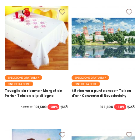
SPEDIZIONE GRATUITA *
SPEDIZIONE GRATUITA *
FINE DELLA SERIE
FINE DELLA SERIE
Tovaglia da ricamo - Margot de
kit ricamo a punto croce - Toison
Paris - Telaio a clip di legno
d'or - Convento di Novodevichy
-30%
-50%
101,50€
166,30€
145,00€
332,60€
A partire de