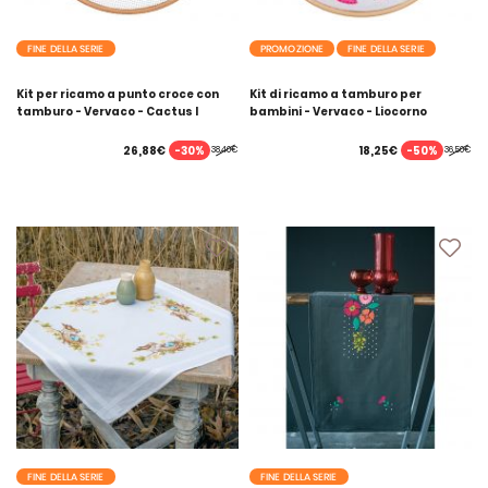
FINE DELLA SERIE
PROMOZIONE
FINE DELLA SERIE
Kit per ricamo a punto croce con
Kit di ricamo a tamburo per
tamburo - Vervaco - Cactus I
bambini - Vervaco - Liocorno
-30%
-50%
26,88€
18,25€
38,40€
36,50€
FINE DELLA SERIE
FINE DELLA SERIE