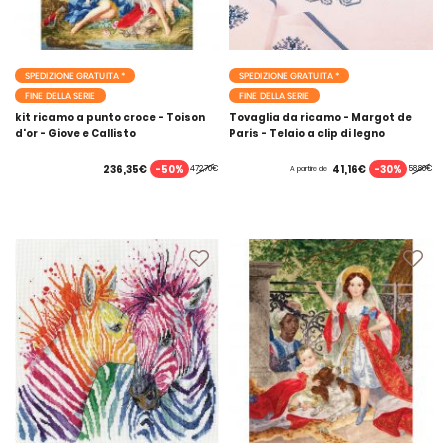
SPEDIZIONE GRATUITA *
SPEDIZIONE GRATUITA *
FINE DELLA SERIE
FINE DELLA SERIE
kit ricamo a punto croce - Toison
Tovaglia da ricamo - Margot de
d'or - Giove e Callisto
Paris - Telaio a clip di legno
-50%
-30%
236,35€
41,16€
472,70€
58,80€
A partire de