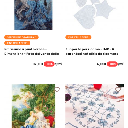
SPEDIZIONE GRATUITA *
FINE DELLA SERIE
FINE DELLA SERIE
kit ricamo a punto croce -
Supporto per ricamo - LMC - 6
Dimensions - Fata del vento della
parentesi natalizie da ricamare
luna
-30%
-30%
117,18€
4,89€
167,40€
6,99€