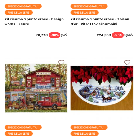
SPEDIZIONE GRATUITA *
SPEDIZIONE GRATUITA *
FINE DELLA SERIE
FINE DELLA SERIE
kit ricamo a punto croce - Design
kit ricamo a punto croce - Toison
works - Zebre
d'or - Ritratto dei bambini
Volkonsky con Arap
-30%
-50%
70,77€
224,30€
101,10€
448,60€
SPEDIZIONE GRATUITA *
SPEDIZIONE GRATUITA *
FINE DELLA SERIE
FINE DELLA SERIE