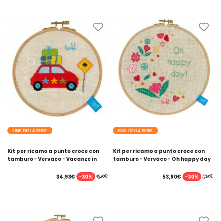
FINE DELLA SERIE
FINE DELLA SERIE
Kit per ricamo a punto croce con
Kit per ricamo a punto croce con
tamburo - Vervaco - Vacanze in
tamburo - Vervaco - Oh happy day
auto II
-30%
-30%
34,93€
53,90€
49,90€
77,00€