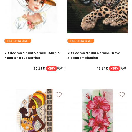
FINE DELLA SERIE
FINE DELLA SERIE
kit ricamo a punto croce - Magic
kit ricamo a punto croce - Nova
Needle - Il tuo sorriso
Sloboda - pisolino
-30%
-30%
42,56€
43,54€
60,80€
62,20€