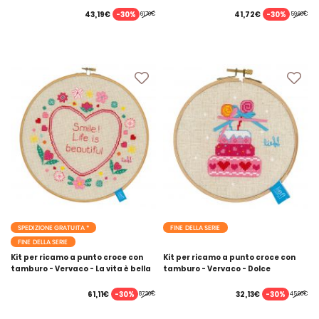
bottoni
-30%
-30%
43,19€
41,72€
61,70€
59,60€
SPEDIZIONE GRATUITA *
FINE DELLA SERIE
FINE DELLA SERIE
Kit per ricamo a punto croce con
Kit per ricamo a punto croce con
tamburo - Vervaco - La vita è bella
tamburo - Vervaco - Dolce
compleanno con nastri II
-30%
-30%
61,11€
32,13€
87,30€
45,90€