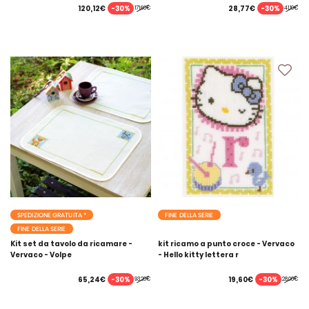
-30%
-30%
120,12€
28,77€
171,60€
41,10€
SPEDIZIONE GRATUITA *
FINE DELLA SERIE
FINE DELLA SERIE
Kit set da tavolo da ricamare -
kit ricamo a punto croce - Vervaco
Vervaco - Volpe
- Hello kitty lettera r
-30%
-30%
65,24€
19,60€
93,20€
28,00€