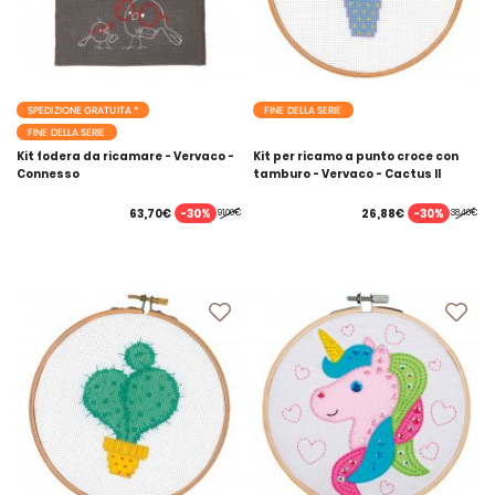
SPEDIZIONE GRATUITA *
FINE DELLA SERIE
FINE DELLA SERIE
Kit fodera da ricamare - Vervaco -
Kit per ricamo a punto croce con
Connesso
tamburo - Vervaco - Cactus II
-30%
-30%
63,70€
26,88€
91,00€
38,40€