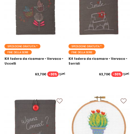
SPEDIZIONE GRATUITA *
SPEDIZIONE GRATUITA *
FINE DELLA SERIE
FINE DELLA SERIE
Kit fodera da ricamare - Vervaco -
Kit fodera da ricamare - Vervaco -
Uccelli
Sorridi
-30%
-30%
63,70€
63,70€
91,00€
91,00€