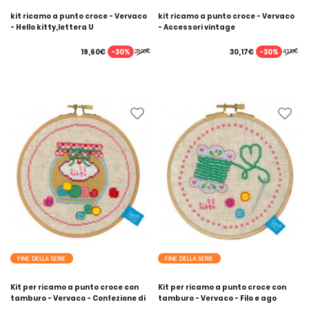
kit ricamo a punto croce - Vervaco
kit ricamo a punto croce - Vervaco
- Hello kitty,lettera U
- Accessori vintage
-30%
-30%
19,60€
30,17€
28,00€
43,10€
FINE DELLA SERIE
FINE DELLA SERIE
Kit per ricamo a punto croce con
Kit per ricamo a punto croce con
tamburo - Vervaco - Confezione di
tamburo - Vervaco - Filo e ago