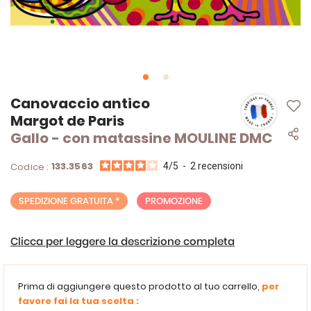
Vai
Canovaccio antico
all'inizio
Margot de Paris
della
Gallo - con matassine MOULINE DMC
galleria
di
immagini
133.3563
Codice :
4
/
5
-
2
recensioni
SPEDIZIONE GRATUITA *
PROMOZIONE
Clicca per leggere la descrizione completa
Prima di aggiungere questo prodotto al tuo carrello,
per
favore fai la tua scelta :