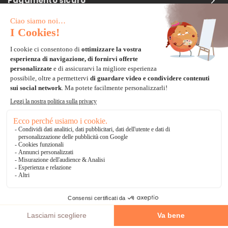
Pagamento sicuro
Carta di credito
Visa, Mastercard, Electron
Paypal
Bonifico Bancario
3 volte senza tasse
*Soluzioni di consegna
Delivengo Domicilio Internazionale
Catalogo
AGGIUNGI AL CARRELLO