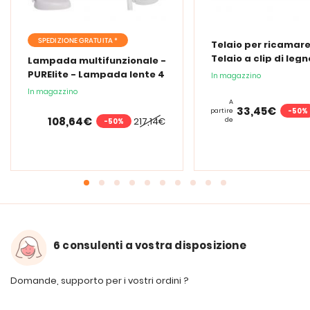
SPEDIZIONE GRATUITA *
Telaio per ricamare
Telaio a clip di legn
Lampada multifunzionale -
PURElite - Lampada lente 4
In magazzino
in 1
In magazzino
A
33,45€
-50%
partire
108,64€
217,14€
de
-50%
6 consulenti a vostra disposizione
Domande, supporto per i vostri ordini ?