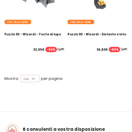
FINE DELLA SERIE
FINE DELLA SERIE
Puzzle 3D - Wizardi - Testa di lupo
Puzzle 3D - Wizardi - Elefante e loto
-50%
-50%
32,95€
36,80€
65,90€
73,60€
Mostra
per pagina
6 consulenti a vostra disposizione