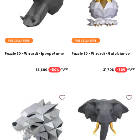
FINE DELLA SERIE
FINE DELLA SERIE
Puzzle 3D - Wizardi - Ippopotamo
Puzzle 3D - Wizardi - Gufo bianco
-50%
-50%
36,60€
31,70€
73,20€
63,40€