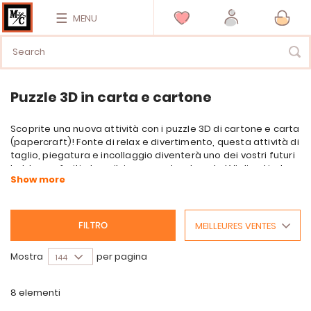
MENU
Puzzle 3D in carta e cartone
Scoprite una nuova attività con i puzzle 3D di cartone e carta
(papercraft)! Fonte di relax e divertimento, questa attività di
taglio, piegatura e incollaggio diventerà uno dei vostri futuri
hobby preferiti, dopo il ricamo, naturalmente! Vi divertirete a
vedere la vostra creazione prendere vita mentre la
assemblate.
MEILLEURES VENTES
FILTRO
Mostra
per pagina
8
elementi