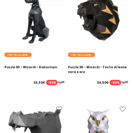
FINE DELLA SERIE
FINE DELLA SERIE
Puzzle 3D - Wizardi - Doberman
Puzzle 3D - Wizardi - Testa di leone
nera e oro
-50%
-50%
34,50€
34,50€
69,00€
69,00€