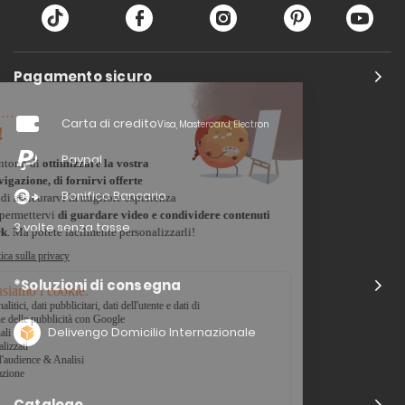
Pagamento sicuro
Carta di credito
Visa, Mastercard, Electron
Paypal
Bonifico Bancario
3 volte senza tasse
*Soluzioni di consegna
Delivengo Domicilio Internazionale
Catalogo