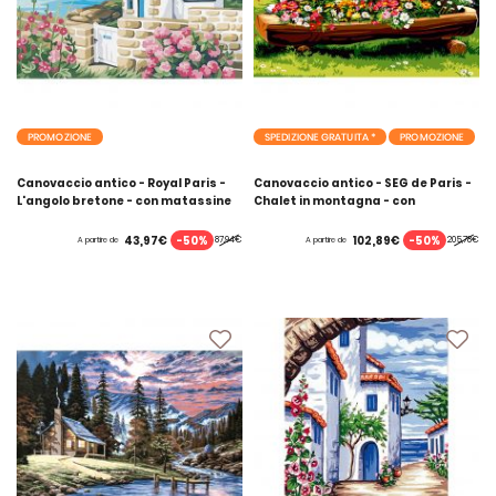
PROMOZIONE
SPEDIZIONE GRATUITA *
PROMOZIONE
Canovaccio antico - Royal Paris -
Canovaccio antico - SEG de Paris -
L'angolo bretone - con matassine
Chalet in montagna - con
MOULINE DMC
matassine MOULINE DMC
-50%
-50%
43,97€
102,89€
87,94€
205,78€
A partire de
A partire de