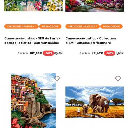
SPEDIZIONE GRATUITA *
PROMOZIONE
SPEDIZIONE GRATUITA *
PROMOZIONE
Canovaccio antico - SEG de Paris -
Canovaccio antico - Collection
Il castello fiorito - con matassine
d'Art - Cuscino da ricamare
MOULINE DMC
cottage - con matassine MOULINE
DMC
-50%
-50%
102,89€
72,42€
205,78€
144,84€
A partire de
A partire de