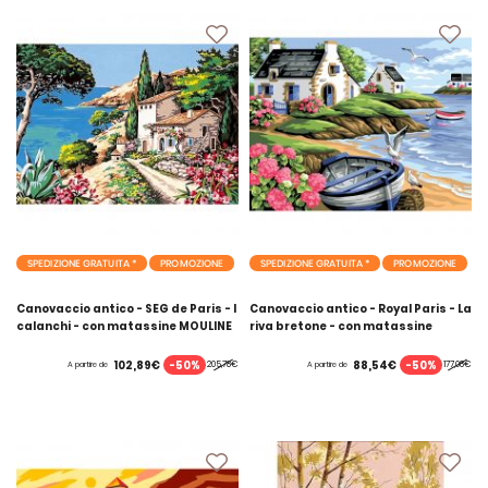
SPEDIZIONE GRATUITA *
PROMOZIONE
SPEDIZIONE GRATUITA *
PROMOZIONE
Canovaccio antico - SEG de Paris - I
Canovaccio antico - Royal Paris - La
calanchi - con matassine MOULINE
riva bretone - con matassine
DMC
MOULINE DMC
-50%
-50%
102,89€
88,54€
205,78€
177,08€
A partire de
A partire de