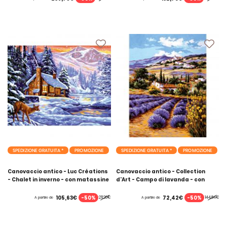
SPEDIZIONE GRATUITA *
PROMOZIONE
SPEDIZIONE GRATUITA *
PROMOZIONE
Canovaccio antico - Luc Créations
Canovaccio antico - Collection
- Chalet in inverno - con matassine
d'Art - Campo di lavanda - con
MOULINE DMC
matassine MOULINE DMC
-50%
-50%
105,63€
72,42€
211,26€
144,84€
A partire de
A partire de