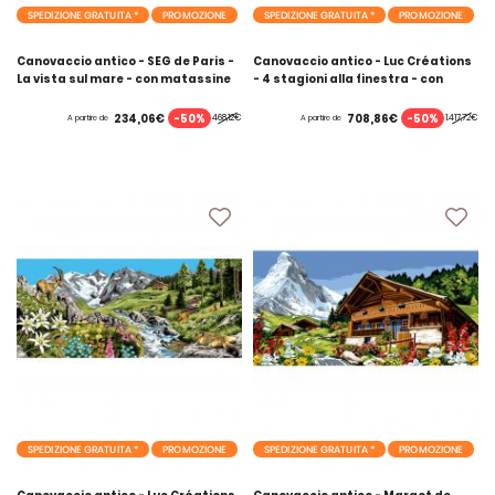
SPEDIZIONE GRATUITA *
PROMOZIONE
SPEDIZIONE GRATUITA *
PROMOZIONE
Canovaccio antico - SEG de Paris -
Canovaccio antico - Luc Créations
La vista sul mare - con matassine
- 4 stagioni alla finestra - con
MOULINE DMC
matassine MOULINE DMC
-50%
-50%
234,06€
708,86€
468,12€
1.417,72€
A partire de
A partire de
SPEDIZIONE GRATUITA *
PROMOZIONE
SPEDIZIONE GRATUITA *
PROMOZIONE