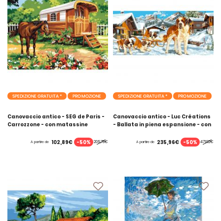
SPEDIZIONE GRATUITA *
PROMOZIONE
SPEDIZIONE GRATUITA *
PROMOZIONE
Canovaccio antico - SEG de Paris -
Canovaccio antico - Luc Créations
Carrozzone - con matassine
- Ballata in piena espansione - con
MOULINE DMC
matassine MOULINE DMC
-50%
-50%
102,89€
235,96€
205,78€
471,92€
A partire de
A partire de