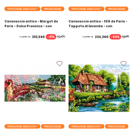
SPEDIZIONE GRATUITA *
PROMOZIONE
SPEDIZIONE GRATUITA *
PROMOZIONE
Canovaccio antico - Margot de
Canovaccio antico - SEG de Paris -
Paris - Dolce Provenza - con
Tappeto di lavanda - con
matassine MOULINE DMC
matassine MOULINE DMC
-31%
-50%
333,56€
234,06€
483,42€
468,12€
A partire de
A partire de
SPEDIZIONE GRATUITA *
PROMOZIONE
SPEDIZIONE GRATUITA *
PROMOZIONE