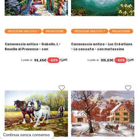
SPEDIZIONE GRATUITA *
PROMOZIONE
SPEDIZIONE GRATUITA *
PROMOZIONE
Canovaccio antico - Gobelin. L -
Canovaccio antico - Luc Créations
Rovella di Provenza - con
- La cascata - con matassine
matassine MOULINE DMC
MOULINE DMC
-50%
-50%
96,45€
105,63€
192,90€
211,26€
A partire de
A partire de