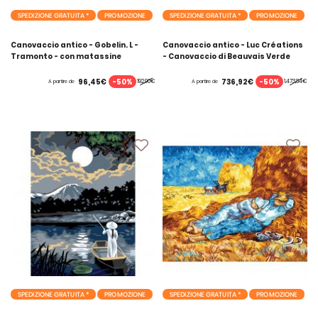
SPEDIZIONE GRATUITA *
PROMOZIONE
SPEDIZIONE GRATUITA *
PROMOZIONE
Canovaccio antico - Gobelin. L -
Canovaccio antico - Luc Créations
Tramonto - con matassine
- Canovaccio di Beauvais Verde
MOULINE DMC
Chantilly - con matassine MOULINE
DMC
-50%
-50%
96,45€
736,92€
192,90€
1.473,84€
A partire de
A partire de
SPEDIZIONE GRATUITA *
PROMOZIONE
SPEDIZIONE GRATUITA *
PROMOZIONE