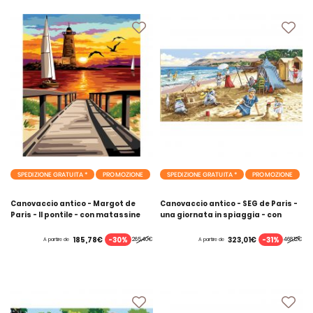
SPEDIZIONE GRATUITA *
PROMOZIONE
SPEDIZIONE GRATUITA *
PROMOZIONE
Canovaccio antico - Margot de
Canovaccio antico - SEG de Paris -
Paris - Il pontile - con matassine
una giornata in spiaggia - con
MOULINE DMC
matassine MOULINE DMC
-30%
-31%
185,78€
323,01€
265,40€
468,12€
A partire de
A partire de