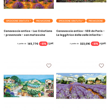
SPEDIZIONE GRATUITA *
PROMOZIONE
SPEDIZIONE GRATUITA *
PROMOZIONE
Canovaccio antico - Luc Créations
Canovaccio antico - SEG de Paris -
- provenzale - con matassine
La leggitrice della valle infiorita -
MOULINE DMC
con matassine MOULINE DMC
-31%
-31%
145,77€
323,01€
211,26€
468,12€
A partire de
A partire de