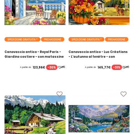
SPEDIZIONE GRATUITA *
PROMOZIONE
SPEDIZIONE GRATUITA *
PROMOZIONE
Canovaccio antico - Royal Paris -
Canovaccio antico - Luc Créations
Giardino costiere - con matassine
- L'autunno al fenètre - con
MOULINE DMC
matassine MOULINE DMC
-30%
-31%
123,96€
145,77€
177,08€
211,26€
A partire de
A partire de