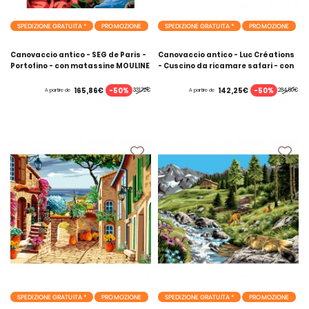
SPEDIZIONE GRATUITA *
PROMOZIONE
SPEDIZIONE GRATUITA *
PROMOZIONE
Canovaccio antico - SEG de Paris -
Canovaccio antico - Luc Créations
Portofino - con matassine MOULINE
- Cuscino da ricamare safari - con
DMC
matassine MOULINE DMC
-50%
-50%
165,86€
142,25€
331,72€
284,50€
A partire de
A partire de
SPEDIZIONE GRATUITA *
PROMOZIONE
SPEDIZIONE GRATUITA *
PROMOZIONE