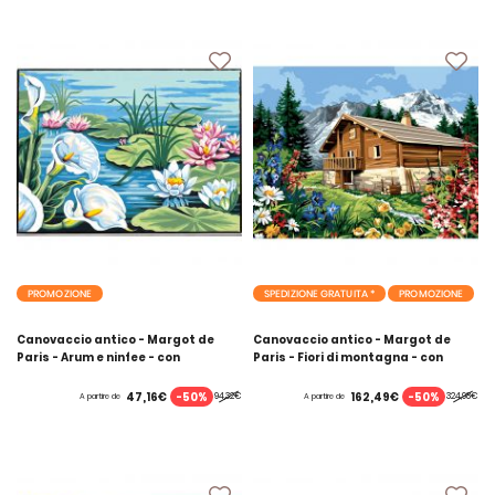
PROMOZIONE
SPEDIZIONE GRATUITA *
PROMOZIONE
Canovaccio antico - Margot de
Canovaccio antico - Margot de
Paris - Arum e ninfee - con
Paris - Fiori di montagna - con
matassine MOULINE DMC
matassine MOULINE DMC
-50%
-50%
47,16€
162,49€
94,32€
324,98€
A partire de
A partire de