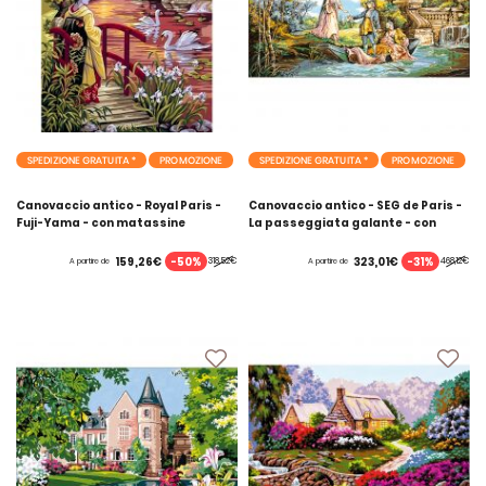
SPEDIZIONE GRATUITA *
PROMOZIONE
SPEDIZIONE GRATUITA *
PROMOZIONE
Canovaccio antico - Royal Paris -
Canovaccio antico - SEG de Paris -
Fuji-Yama - con matassine
La passeggiata galante - con
MOULINE DMC
matassine MOULINE DMC
-50%
-31%
159,26€
323,01€
318,52€
468,12€
A partire de
A partire de