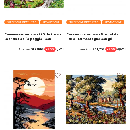
SPEDIZIONE GRATUITA *
PROMOZIONE
SPEDIZIONE GRATUITA *
PROMOZIONE
Canovaccio antico - SEG de Paris -
Canovaccio antico - Margot de
Lo chalet dell'alpeggio - con
Paris - La montagna con gli
matassine MOULINE DMC
stambecchi - con matassine
MOULINE DMC
-50%
-50%
165,86€
241,71€
331,72€
483,42€
A partire de
A partire de