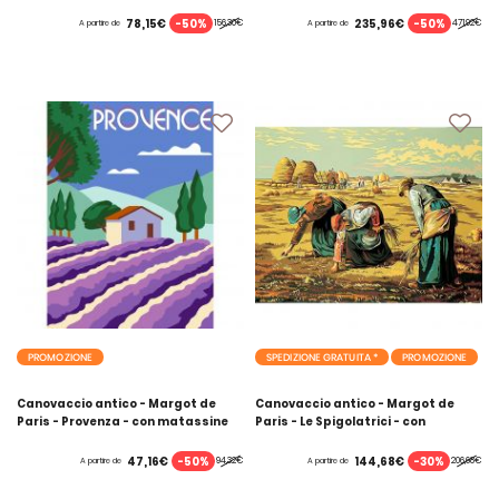
MOULINE DMC
MOULINE DMC
-50%
-50%
78,15€
235,96€
156,30€
471,92€
A partire de
A partire de
PROMOZIONE
SPEDIZIONE GRATUITA *
PROMOZIONE
Canovaccio antico - Margot de
Canovaccio antico - Margot de
Paris - Provenza - con matassine
Paris - Le Spigolatrici - con
MOULINE DMC
matassine MOULINE DMC
-50%
-30%
47,16€
144,68€
94,32€
206,68€
A partire de
A partire de