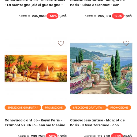
Canovaccio antico - Luc Créations
Canovaccio antico - Margot de
- La montagna, ciò ci guadagna -
Paris - Cima del chalet - con
con matassine MOULINE DMC
matassine MOULINE DMC
-50%
-50%
235,96€
205,16€
471,92€
410,32€
A partire de
A partire de
SPEDIZIONE GRATUITA *
PROMOZIONE
SPEDIZIONE GRATUITA *
PROMOZIONE
Canovaccio antico - Royal Paris -
Canovaccio antico - Margot de
Tramonto sul Nilo - con matassine
Paris - Il Mediterraneo - con
MOULINE DMC
matassine MOULINE DMC
-50%
-50%
239,75€
132,70€
479,50€
265,40€
A partire de
A partire de