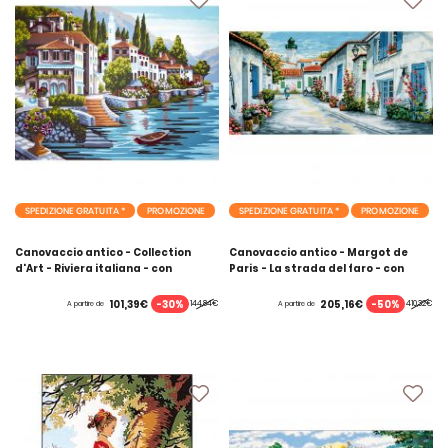
SPEDIZIONE GRATUITA *
PROMOZIONE
SPEDIZIONE GRATUITA *
PROMOZIONE
Canovaccio antico - Collection
Canovaccio antico - Margot de
d'Art - Riviera italiana - con
Paris - La strada del faro - con
matassine MOULINE DMC
matassine MOULINE DMC
-30%
-50%
101,39€
205,16€
144,84€
410,32€
A partire de
A partire de