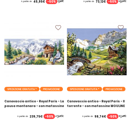
-50%
-50%
45,95€
73,12€
91,90€
146,24€
A partire de
A partire de
SPEDIZIONE GRATUITA *
PROMOZIONE
SPEDIZIONE GRATUITA *
PROMOZIONE
Canovaccio antico - Royal Paris - La
Canovaccio antico - Royal Paris - Il
pausa montanara - con matassine
torrente - con matassine MOULINE
MOULINE DMC
DMC
-50%
-50%
239,75€
98,74€
479,50€
197,48€
A partire de
A partire de