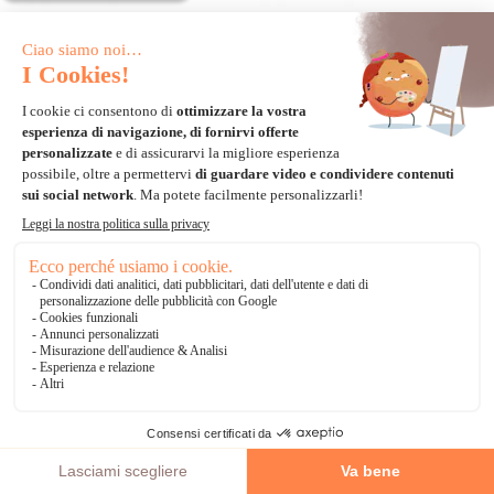
SPEDIZIONE GRATUITA *
PROMOZIONE
PROMOZIONE
Canovaccio antico - Collection
Canovaccio antico - Collection
d'Art - Aratura - con matassine
d'Art - Inverno - con matassine
MOULINE DMC
MOULINE DMC
-31%
-50%
62,22€
45,08€
90,16€
90,16€
A partire de
A partire de
SPEDIZIONE GRATUITA *
PROMOZIONE
SPEDIZIONE GRATUITA *
PROMOZIONE