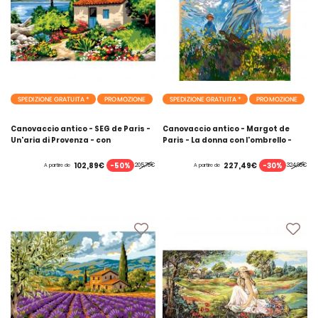
SPEDIZIONE GRATUITA *
PROMOZIONE
SPEDIZIONE GRATUITA *
PROMOZIONE
Canovaccio antico - SEG de Paris -
Canovaccio antico - Margot de
Un'aria di Provenza - con
Paris - La donna con l'ombrello -
matassine MOULINE DMC
con matassine MOULINE DMC
-50%
-30%
102,89€
227,49€
205,78€
324,98€
A partire de
A partire de