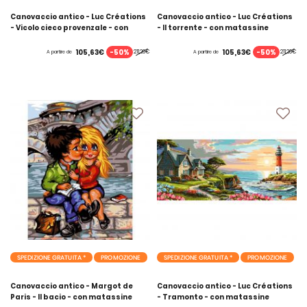
Canovaccio antico - Luc Créations
Canovaccio antico - Luc Créations
- Vicolo cieco provenzale - con
- Il torrente - con matassine
matassine MOULINE DMC
MOULINE DMC
-50%
-50%
105,63€
105,63€
211,26€
211,26€
A partire de
A partire de
SPEDIZIONE GRATUITA *
PROMOZIONE
SPEDIZIONE GRATUITA *
PROMOZIONE
Canovaccio antico - Margot de
Canovaccio antico - Luc Créations
Paris - Il bacio - con matassine
- Tramonto - con matassine