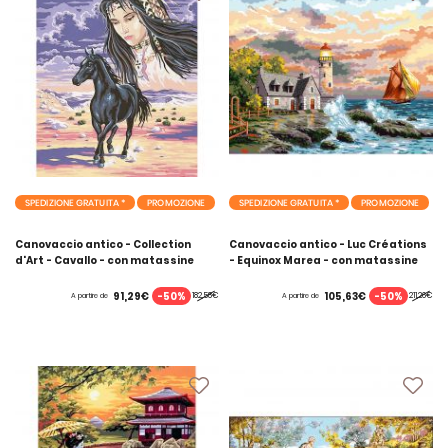
SPEDIZIONE GRATUITA *
PROMOZIONE
SPEDIZIONE GRATUITA *
PROMOZIONE
Canovaccio antico - Collection
Canovaccio antico - Luc Créations
d'Art - Cavallo - con matassine
- Equinox Marea - con matassine
MOULINE DMC
MOULINE DMC
-50%
-50%
91,29€
105,63€
182,58€
211,26€
A partire de
A partire de