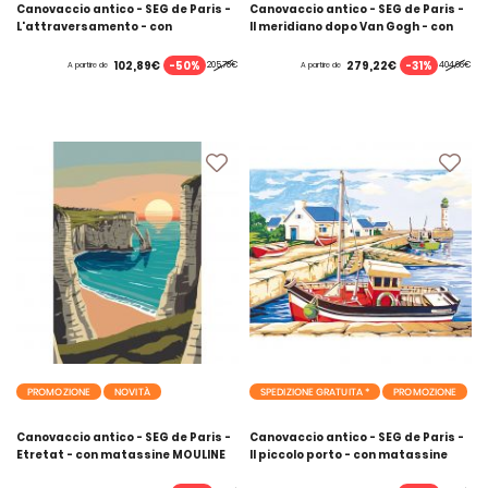
Canovaccio antico - SEG de Paris -
Canovaccio antico - SEG de Paris -
L'attraversamento - con
Il meridiano dopo Van Gogh - con
matassine MOULINE DMC
matassine MOULINE DMC
-50%
-31%
102,89€
279,22€
205,78€
404,66€
A partire de
A partire de
PROMOZIONE
NOVITÀ
SPEDIZIONE GRATUITA *
PROMOZIONE
Canovaccio antico - SEG de Paris -
Canovaccio antico - SEG de Paris -
Etretat - con matassine MOULINE
Il piccolo porto - con matassine
DMC
MOULINE DMC