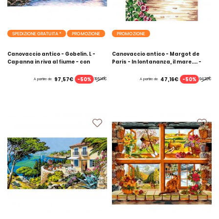
SPEDIZIONE GRATUITA *
PROMOZIONE
PROMOZIONE
Canovaccio antico - Gobelin. L -
Canovaccio antico - Margot de
Capanna in riva al fiume - con
Paris - In lontananza, il mare.... -
matassine MOULINE DMC
con matassine MOULINE DMC
-50%
-50%
97,57€
47,16€
195,14€
94,32€
A partire de
A partire de