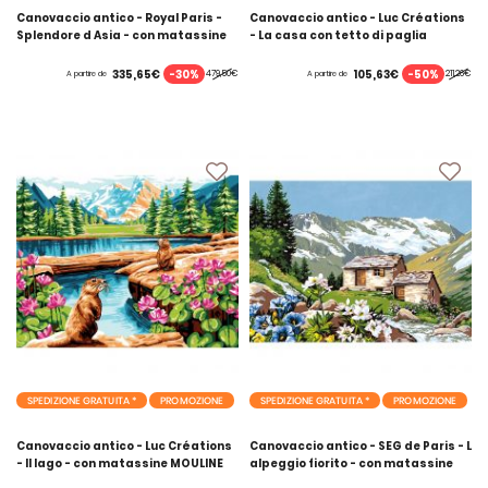
Canovaccio antico - Royal Paris -
Canovaccio antico - Luc Créations
Splendore d Asia - con matassine
- La casa con tetto di paglia
MOULINE DMC
normanna - con matassine
MOULINE DMC
-30%
-50%
335,65€
105,63€
479,50€
211,26€
A partire de
A partire de
SPEDIZIONE GRATUITA *
PROMOZIONE
SPEDIZIONE GRATUITA *
PROMOZIONE
Canovaccio antico - Luc Créations
Canovaccio antico - SEG de Paris - L
- Il lago - con matassine MOULINE
alpeggio fiorito - con matassine
DMC
MOULINE DMC