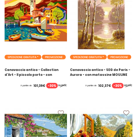
SPEDIZIONE GRATUITA *
PROMOZIONE
SPEDIZIONE GRATUITA *
PROMOZIONE
Canovaccio antico - Collection
Canovaccio antico - SEG de Paris -
d'Art - Il piccolo porto - con
Aurora - con matassine MOULINE
matassine MOULINE DMC
DMC
-30%
-30%
101,39€
102,37€
144,84€
146,24€
A partire de
A partire de