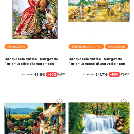
PROMOZIONE
SPEDIZIONE GRATUITA *
PROMOZIONE
Canovaccio antico - Margot de
Canovaccio antico - Margot de
Paris - Le cifre di amore - con
Paris - Le messi di una volta - con
matassine MOULINE DMC
matassine MOULINE DMC
-50%
-50%
47,16€
241,71€
94,32€
483,42€
A partire de
A partire de