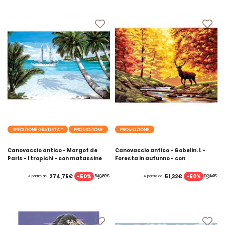
SPEDIZIONE GRATUITA *
PROMOZIONE
PROMOZIONE
Canovaccio antico - Margot de
Canovaccio antico - Gobelin. L -
Paris - I tropichi - con matassine
Foresta in autunno - con
MOULINE DMC
matassine MOULINE DMC
-50%
-50%
274,75€
51,32€
549,50€
102,64€
A partire de
A partire de