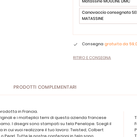
Matassine MOULINE DMC
Canovaccio consegnato SE
MATASSINE
Consegna
gratuita da
59,
RITIRO E CONSEGNA
PRODOTTI COMPLEMENTARI
rodotta in Francia.
riginali e i molteplici temi di questa azienda francese
T
camo. I disegni sono stampati su tela Penelope. Scegli il
F
a in cui vuoi realizzare il tuo lavoro: Twisted, Colbert
P
o Pearl. Tutte le nostre confezioni in tela sono
T