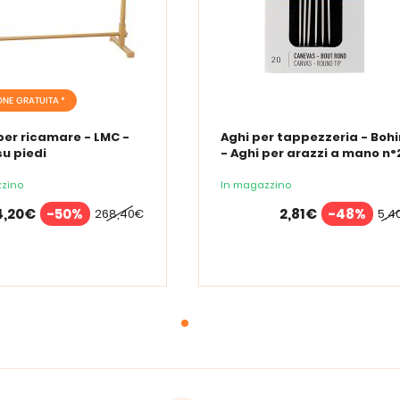
ONE GRATUITA *
per ricamare - LMC -
Aghi per tappezzeria - Bohi
su piedi
- Aghi per arazzi a mano n°
zino
In magazzino
4,20€
-50%
2,81€
-48%
268,40€
5,4