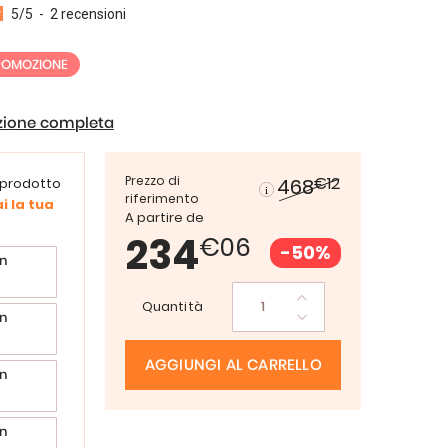
5
/
5
-
2
recensioni
ROMOZIONE
izione completa
Prezzo di
€12
468
 prodotto
riferimento
i la tua
A partire de
234
€06
-50%
n
Quantità
n
AGGIUNGI AL CARRELLO
n
n