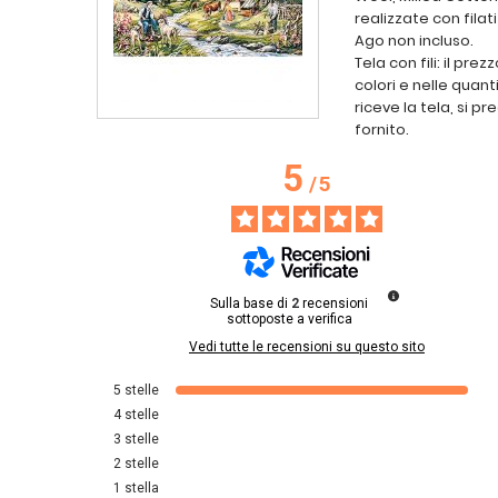
realizzate con filat
Ago non incluso.
Tela con fili: il pr
colori e nelle quan
riceve la tela, si pr
fornito.
5
/
5
Sulla base di
2
recensioni
sottoposte a verifica
Vedi tutte le recensioni su questo sito
5
stelle
4
stelle
3
stelle
2
stelle
1
stella