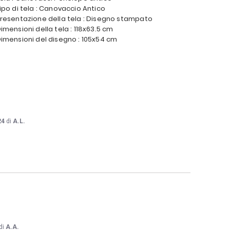
ipo di tela : Canovaccio Antico
resentazione della tela : Disegno stampato
imensioni della tela : 118x63.5 cm
imensioni del disegno : 105x54 cm
24
di
A.L.
di
A.A.