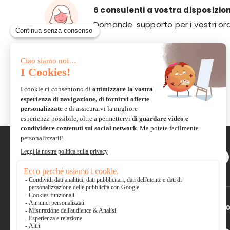
6 consulenti a vostra disposizio
Domande, supporto per i vostri ord
VIA E-
MAIL
Scambiate con la comunità e
condividete le vostre
creazioni
Pagamento sicuro
*So