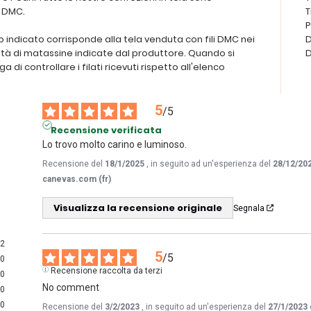
i DMC.
T
P
ezzo indicato corrisponde alla tela venduta con fili DMC nei
D
tità di matassine indicate dal produttore. Quando si
D
ega di controllare i filati ricevuti rispetto all'elenco
5
/
5
Recensione verificata
Lo trovo molto carino e luminoso.
Recensione del
18/1/2025
, in seguito ad un'esperienza del
28/12/20
canevas.com (fr)
Visualizza la recensione originale
Segnala
2
5
/
5
0
Recensione raccolta da terzi
0
No comment
0
0
Recensione del
3/2/2023
, in seguito ad un'esperienza del
27/1/2023