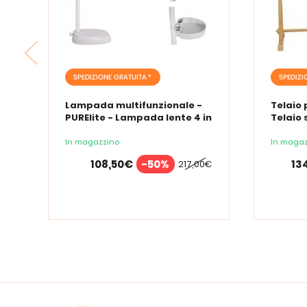
SPEDIZIONE GRATUITA *
SPEDIZI
Lampada multifunzionale -
Telaio 
PURElite - Lampada lente 4 in
Telaio 
1
In magazzino
In magaz
108,50€
-50%
13
217,00€