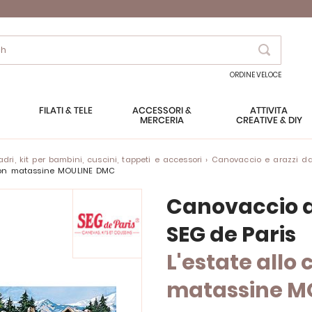
Search
ORDINE VELOCE
FILATI & TELE
ACCESSORI &
ATTIVITÀ
MERCERIA
CREATIVE & DIY
ri, kit per bambini, cuscini, tappeti e accessori
Canovaccio e arazzi da
- con matassine MOULINE DMC
Canovaccio a
SEG de Paris
L'estate allo 
matassine M