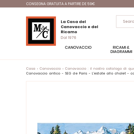
CONSEGNA GRATUITA A PARTIRE DE 59€
La Casa del
Canovaccio e del
Ricamo
Dal 1976
CANOVACCIO
RICAMI &
DIAGRAMMI
Casa
Canovaccio
Canovaccio : il nostro catalogo di quad
Canovaccio antico - SEG de Paris - L'estate allo chalet 
Vai
alla
fine
della
galleria
di
immagini