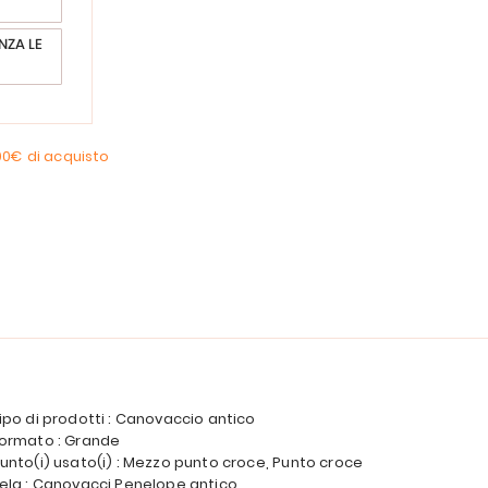
NZA LE
00€
di acquisto
ipo di prodotti : Canovaccio antico
ormato : Grande
unto(i) usato(i) : Mezzo punto croce, Punto croce
ela : Canovacci Penelope antico