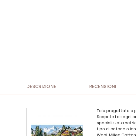
Vai
all'inizio
della
galleria
di
immagini
DESCRIZIONE
RECENSIONI
Tela progettata e p
Scoprite i disegni o
specializzata nel ri
tipo di cotone o lan
Wool, Milled Cotton 