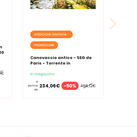
SPEDIZIONE GRATUITA *
PROMOZIONE
n
20
Canovaccio antico - SEG de
Paris - Torrente in
montaggio - con matassine
0€
MOULINE DMC
In magazzino
A
234,06€
-50%
468,12€
partire
de