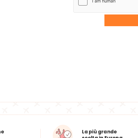
ne
La più grande
scelta in Europa