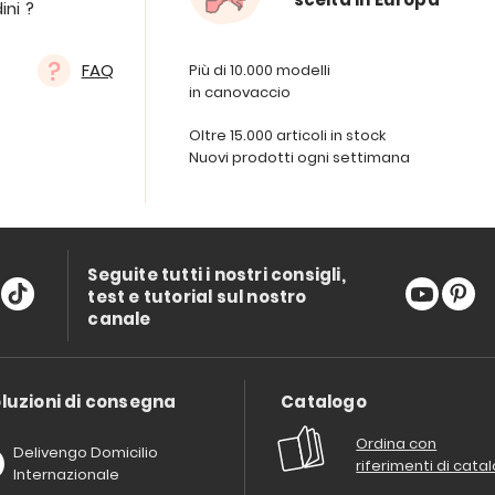
ini ?
FAQ
Più di 10.000 modelli
in canovaccio
Oltre 15.000 articoli in stock
Nuovi prodotti ogni settimana
Seguite tutti i nostri consigli,
test e tutorial sul nostro
canale
luzioni di consegna
Catalogo
Ordina con
Delivengo Domicilio
riferimenti di cata
Internazionale