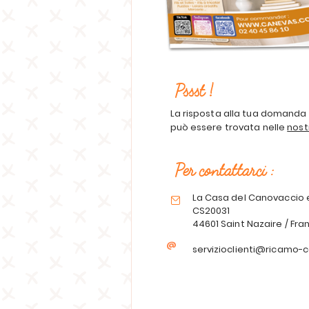
Pssst !
La risposta alla tua domanda
può essere trovata nelle
nost
Per contattarci :
La Casa del Canovaccio 
CS20031
44601 Saint Nazaire / Fra
@
servizioclienti@ricamo-c