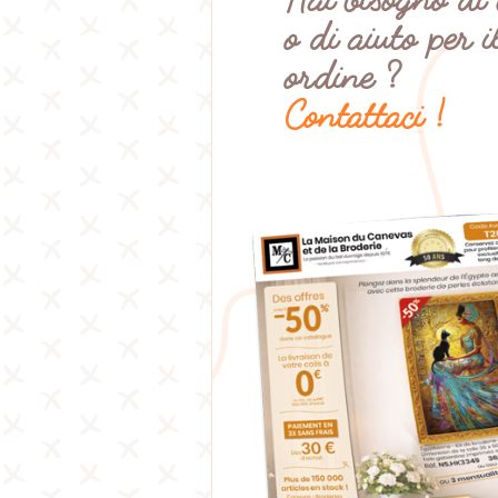
o di aiuto per i
ordine ?
Contattaci !