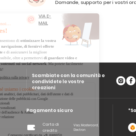
Domande, supporto per i vostri ord
VIA E-
MAIL
Scambiate con la comunità e
condividete le vostre
creazioni
Pagamento sicuro
*So
Carta di
Visa, Mastercard,
credito
Electron