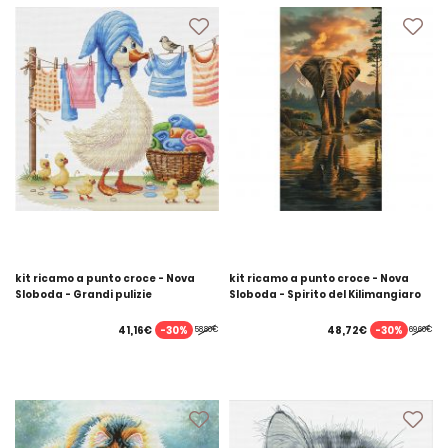
kit ricamo a punto croce - Nova
kit ricamo a punto croce - Nova
Sloboda - Grandi pulizie
Sloboda - Spirito del Kilimangiaro
-30%
-30%
41,16€
48,72€
58,80€
69,60€