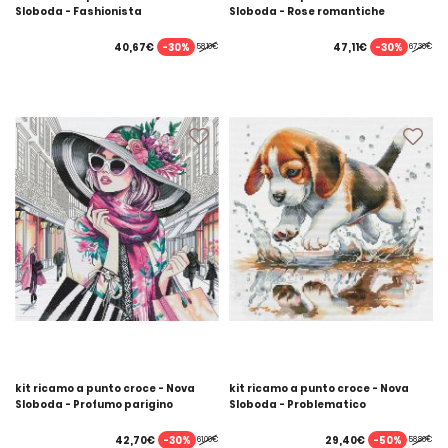
Sloboda - Fashionista
Sloboda - Rose romantiche
-30%
-30%
40,67€
47,11€
58,10€
67,30€
kit ricamo a punto croce - Nova
kit ricamo a punto croce - Nova
Sloboda - Profumo parigino
Sloboda - Problematico
-30%
-50%
42,70€
29,40€
61,00€
58,80€