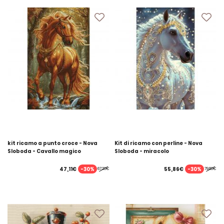
kit ricamo a punto croce - Nova
Kit di ricamo con perline - Nova
Sloboda - Cavallo magico
Sloboda - miracolo
-30%
-30%
47,11€
55,86€
67,30€
79,80€