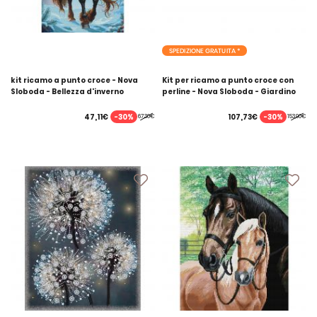
SPEDIZIONE GRATUITA *
kit ricamo a punto croce - Nova
Kit per ricamo a punto croce con
Sloboda - Bellezza d'inverno
perline - Nova Sloboda - Giardino
fiorito - trittico
-30%
-30%
47,11€
107,73€
67,30€
153,90€