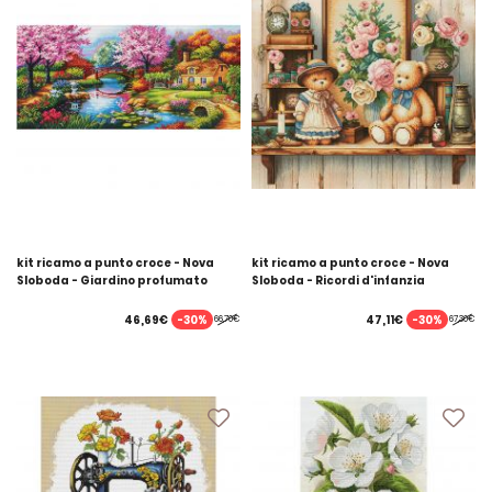
kit ricamo a punto croce - Nova
kit ricamo a punto croce - Nova
Sloboda - Giardino profumato
Sloboda - Ricordi d'infanzia
-30%
-30%
46,69€
47,11€
66,70€
67,30€