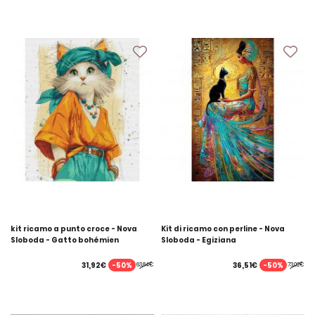
kit ricamo a punto croce - Nova
Kit di ricamo con perline - Nova
Sloboda - Gatto bohémien
Sloboda - Egiziana
-50%
-50%
31,92€
36,51€
63,84€
73,02€