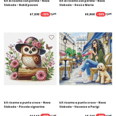
Kit di ricamo con perline - Nova
Kit di ricamo con perline - Nova
Sloboda - Nobili pavoni
Sloboda - Gesù e Maria
-30%
-30%
67,83€
69,86€
96,90€
99,80€
kit ricamo a punto croce - Nova
kit ricamo a punto croce - Nova
Sloboda - Piccola signorina
Sloboda - Vacanze a Parigi
62,20€
69,60€