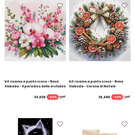
kit ricamo a punto croce - Nova
kit ricamo a punto croce - Nova
Sloboda - Il paradiso delle orchidee
Sloboda - Corona di Natale
-50%
-50%
34,80€
36,48€
69,60€
72,96€