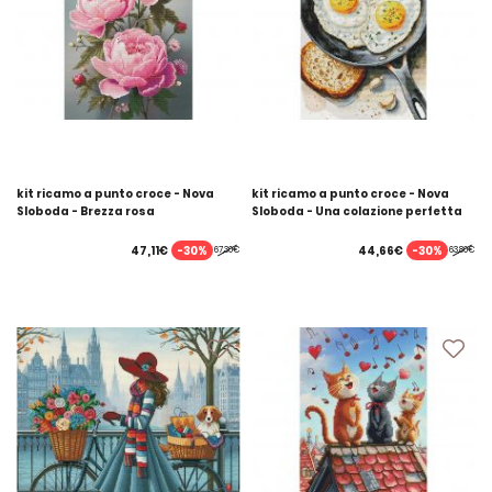
kit ricamo a punto croce - Nova
kit ricamo a punto croce - Nova
Sloboda - Brezza rosa
Sloboda - Una colazione perfetta
-30%
-30%
47,11€
44,66€
67,30€
63,80€