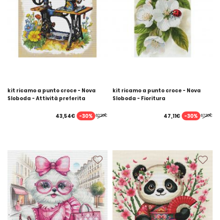
kit ricamo a punto croce - Nova
kit ricamo a punto croce - Nova
Sloboda - Attività preferita
Sloboda - Fioritura
-30%
-30%
43,54€
47,11€
62,20€
67,30€