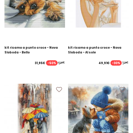
kit ricamo a punto croce - Nova
kit ricamo a punto croce - Nova
Sloboda - Bello
Sloboda - Al sole
-50%
-30%
31,95€
49,91€
63,90€
71,30€