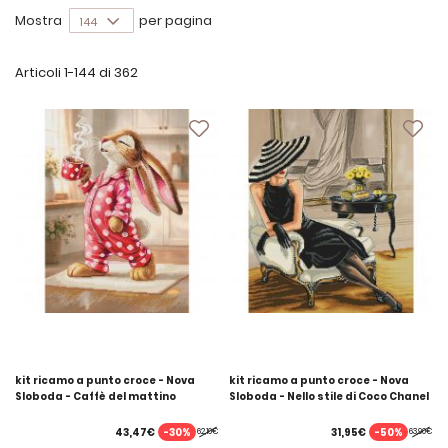
delle perline e i supporti per ricamo ...
Mostra
per pagina
Articoli
1
-
144
di
362
kit ricamo a punto croce - Nova
kit ricamo a punto croce - Nova
Sloboda - Caffè del mattino
Sloboda - Nello stile di Coco Chanel
-30%
-50%
43,47€
31,95€
62,10€
63,90€