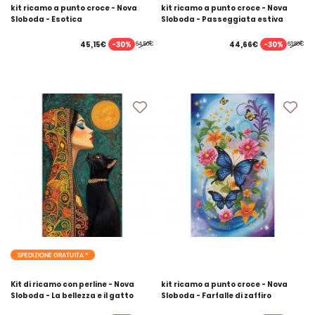
kit ricamo a punto croce - Nova
kit ricamo a punto croce - Nova
Sloboda - Esotica
Sloboda - Passeggiata estiva
-30%
-30%
45,15€
44,66€
64,50€
63,80€
SPEDIZIONE GRATUITA *
Kit di ricamo con perline - Nova
kit ricamo a punto croce - Nova
Sloboda - La bellezza e il gatto
Sloboda - Farfalle di zaffiro