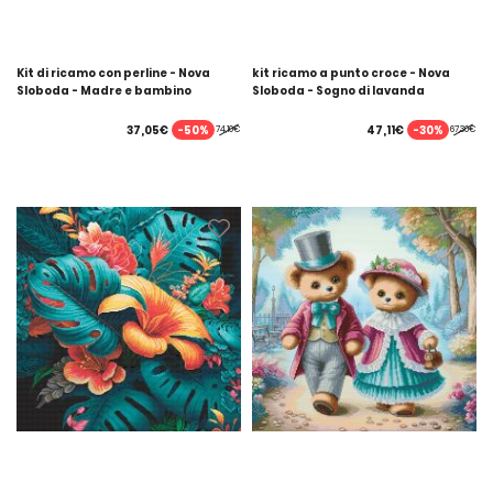
Kit di ricamo con perline - Nova
kit ricamo a punto croce - Nova
Sloboda - Madre e bambino
Sloboda - Sogno di lavanda
-50%
-30%
37,05€
47,11€
74,10€
67,30€