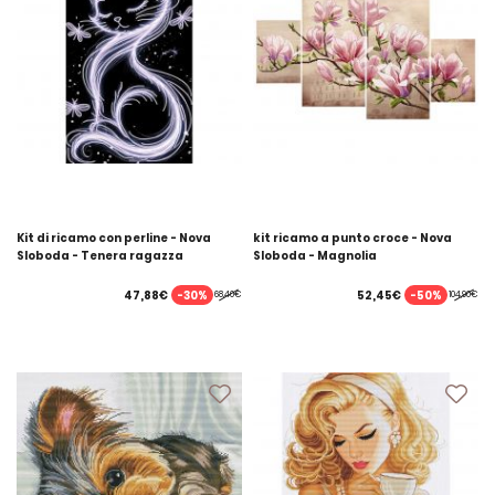
Kit di ricamo con perline - Nova
kit ricamo a punto croce - Nova
Sloboda - Tenera ragazza
Sloboda - Magnolia
-30%
-50%
47,88€
52,45€
68,40€
104,90€