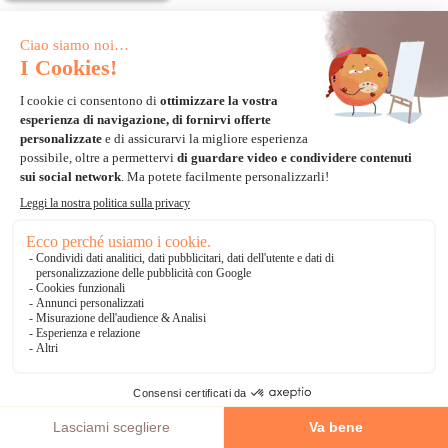
SPEDIZIONE GRATUITA *
Kit di ricamo con perline - Nova
kit ricamo a punto croce - Nova
Sloboda - Bellezza asiatica
Sloboda - Un posto tranquillo
-30%
-50%
67,83€
33,65€
96,90€
67,30€