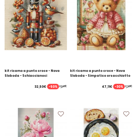
kit ricamo a punto croce - Nova
kit ricamo a punto croce - Nova
Sloboda - Schiaccianoci
Sloboda - Simpatico orsacchiotto
-50%
-30%
32,50€
47,11€
65,00€
67,30€