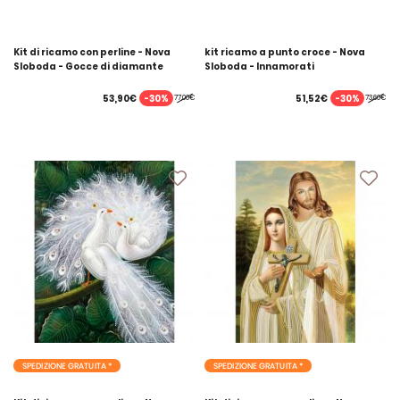
Kit di ricamo con perline - Nova
kit ricamo a punto croce - Nova
Sloboda - Gocce di diamante
Sloboda - Innamorati
-30%
-30%
53,90€
51,52€
77,00€
73,60€
SPEDIZIONE GRATUITA *
SPEDIZIONE GRATUITA *