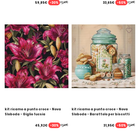
-30%
-50%
59,85€
33,65€
85,50€
67,30€
kit ricamo a punto croce - Nova
kit ricamo a punto croce - Nova
Sloboda - Giglio fucsia
Sloboda - Barattolo per biscotti
-30%
-50%
45,92€
31,95€
65,60€
63,90€