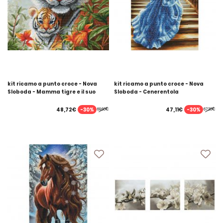
kit ricamo a punto croce - Nova
kit ricamo a punto croce - Nova
Sloboda - Mamma tigre e il suo
Sloboda - Cenerentola
piccolo
-30%
-30%
48,72€
47,11€
69,60€
67,30€