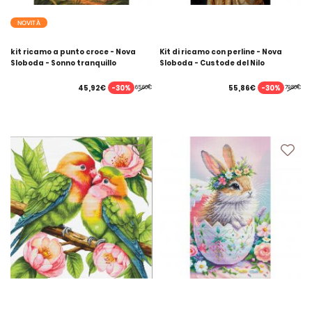
NOVITÀ
kit ricamo a punto croce - Nova
Kit di ricamo con perline - Nova
Sloboda - Sonno tranquillo
Sloboda - Custode del Nilo
-30%
-30%
45,92€
55,86€
65,60€
79,80€