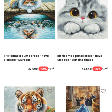
kit ricamo a punto croce - Nova
kit ricamo a punto croce - Nova
Sloboda - Murcello
Sloboda - Gattino timido
-50%
-30%
32,50€
43,54€
65,00€
62,20€