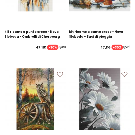
kit ricamo a punto croce - Nova
kit ricamo a punto croce - Nova
Sloboda - Ombrelli di Cherbourg
Sloboda - Baci di pioggia
-30%
-30%
47,11€
47,11€
67,30€
67,30€