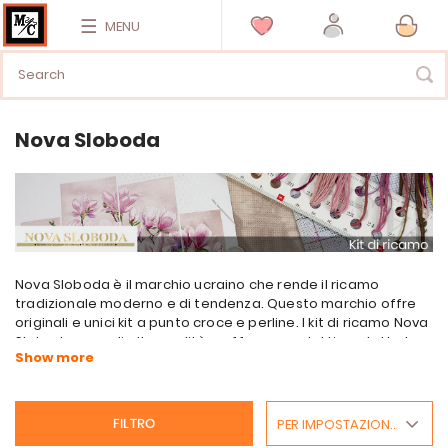
MENU
Nova Sloboda
Nova Sloboda è il marchio ucraino che rende il ricamo
tradizionale moderno e di tendenza. Questo marchio offre
originali e unici kit a punto croce e perline. I kit di ricamo Nova
Sloboda sono di alta qualità e offrono prodotti per tutte le
tasche. Ogni kit viene fornito con istruzioni dettagliate di
facile comprensione che permettono anche ai principianti di
creare il proprio capolavoro. Oggi decorano le case di tutto il
mondo!
PER IMPOSTAZIONE PREDEFINITA
FILTRO
Trova ora più di 200 kit per il ricamo a punto croce, il ricamo