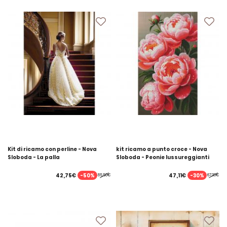
Kit di ricamo con perline - Nova
kit ricamo a punto croce - Nova
Sloboda - La palla
Sloboda - Peonie lussureggianti
-50%
-30%
42,75€
47,11€
85,50€
67,30€