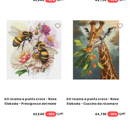
-30%
-30%
43,54€
48,72€
kit ricamo a punto croce - Nova
kit ricamo a punto croce - Nova
Sloboda - Principesse del miele
Sloboda - Cuscino da ricamare
giraffa
-30%
-30%
43,54€
44,73€
62,20€
63,90€