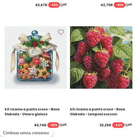
-30%
-30%
43,47€
42,70€
62,10€
61,00€
kit ricamo a punto croce - Nova
kit ricamo a punto croce - Nova
Sloboda - Umore gioioso
Sloboda - Lamponi succosi
-30%
-50%
40,74€
32,25€
58,20€
64,50€