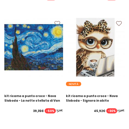
NOVITÀ
kit ricamo a punto croce - Nova
kit ricamo a punto croce - Nova
Sloboda - La notte stellata di Van
Sloboda - Signora in abito
Gogh
leopardato
-50%
-30%
39,35€
45,92€
78,70€
65,60€