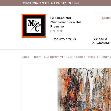
CONSEGNA GRATUITA A PARTIRE DE 59€
La Casa del
Canovaccio e del
Ricamo
Dal 1976
CANOVACCIO
RICAMI &
DIAGRAMMI
Casa
Ricami & Diagrammi
Tutti ricami
Tavole di Ricam
Vai
alla
fine
della
galleria
di
immagini