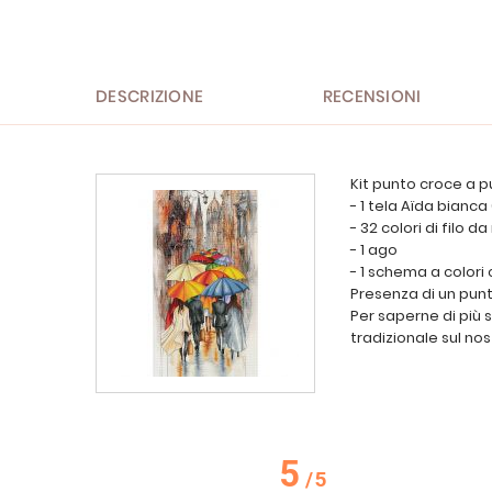
all'inizio
della
galleria
di
immagini
DESCRIZIONE
RECENSIONI
Kit punto croce a p
- 1 tela Aïda bianca
- 32 colori di filo 
- 1 ago
- 1 schema a colori
Presenza di un punt
Per saperne di più 
tradizionale sul nos
5
/
5