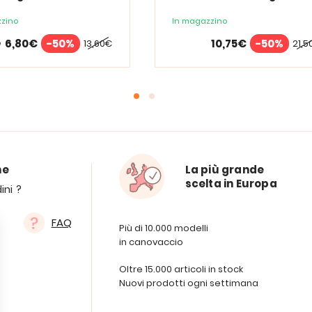
zino
In magazzino
6,80€
-50%
10,75€
-50%
13,60€
21,5
e
ne
La più grande
scelta in Europa
ini ?
FAQ
Più di 10.000 modelli
in canovaccio
Oltre 15.000 articoli in stock
Nuovi prodotti ogni settimana