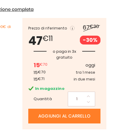
izione completa
€30
67
00€
di
Prezzo di riferimento
47
€11
-30%
o paga in 3x
gratuito
15
€70
oggi
15
€70
tra 1 mese
15
€71
in due mesi
In magazzino
Quantità
AGGIUNGI AL CARRELLO