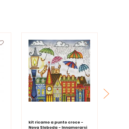
kit ricamo a punto croce -
Kit di 
Nova Sloboda - Innamorarsi
Nova S