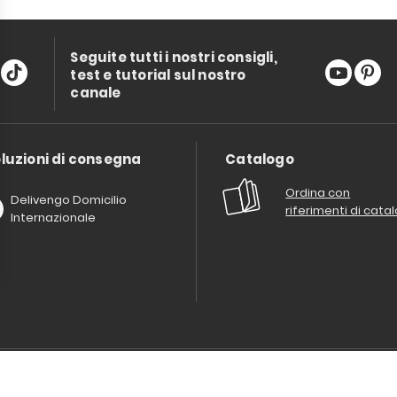
Seguite tutti i nostri consigli,
test e tutorial sul nostro
canale
luzioni di consegna
Catalogo
Ordina con
Delivengo Domicilio
riferimenti di cata
Internazionale
Chi siamo?
I nostri impegni
Condizioni delle offerta