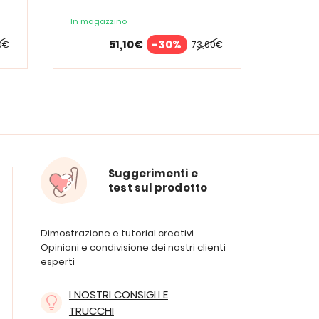
sotto la pioggia
sotto 
In magazzino
In maga
51,10€
-30%
0€
73,00€
Suggerimenti e
test sul prodotto
Dimostrazione e tutorial creativi
Opinioni e condivisione dei nostri clienti
esperti
I NOSTRI CONSIGLI E
TRUCCHI