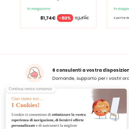
d'ingrandimento PURElite Tri
Spectrum
In magazzino
In magaz
81,74€
-50%
163,34€
A partire d
6 consulenti a vostra disposizio
Domande, supporto per i vostri ord
VIA E-MAIL