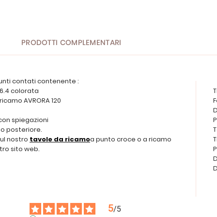
PRODOTTI COMPLEMENTARI
unti contati contenente :
 6.4 colorata
T
da ricamo AVRORA 120
F
D
 con spiegazioni
P
o posteriore.
T
sul nostro
tavole da ricamo
a punto croce o a ricamo
T
tro sito web.
P
D
D
5
/
5