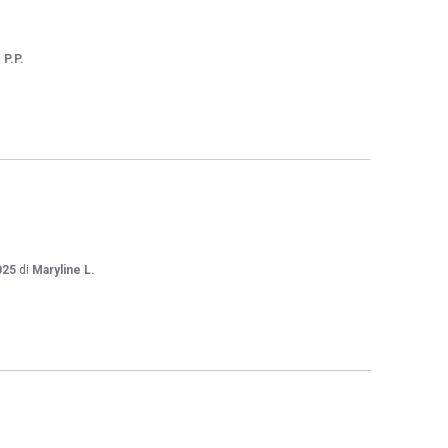
i
P.P.
025
di
Maryline L.