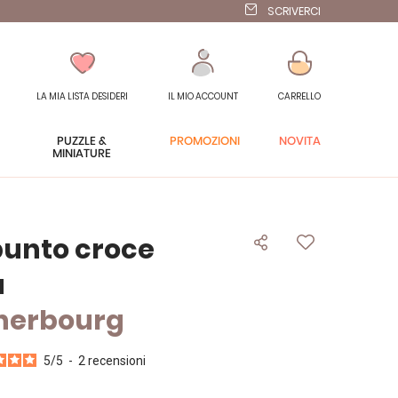
SCRIVERCI
LA MIA LISTA DESIDERI
IL MIO ACCOUNT
CARRELLO
PUZZLE &
PROMOZIONI
NOVITÀ
MINIATURE
punto croce
a
Cherbourg
5
/
5
-
2
recensioni