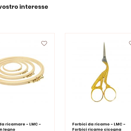
vostro interesse
da ricamare - LMC -
Forbici da ricamo - LMC -
in legno
Forbici ricamo cicogna