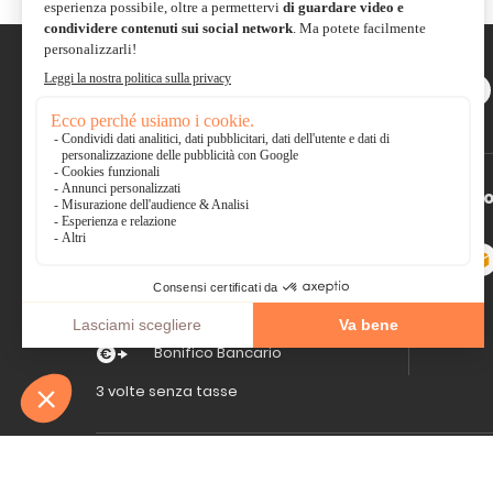
Scambiate con la comunità e
condividete le vostre
creazioni
Pagamento sicuro
*So
Carta di
Visa, Mastercard,
credito
Electron
Paypal
Bonifico Bancario
3 volte senza tasse