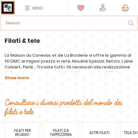
MENU
Filati & tele
La Maison du Canevas et de La Broderie vi offre la gamma di
fili DMC al miglior prezzo in rete. Mouliné Spécial, Retors, Laine
Colbert, Perlé... Trovate tutti i fili necessari alla realizzazione
delle vostre canevas ma anche tutta una serie di fili da
ricamare, cucire, lavorare a maglia o all'uncinetto per dare
vita a tutti i vostri desideri creativi.
Vi offriamo anche una vasta scelta di tessuti da ricamo in
Aïda, stame, lino, tela, tela, Smyrna per soddisfare tutte le
Consultare i diversi prodotti del mondo dei
vostre esigenze e adattarsi al livello di ricamo di tutti. E se si
filati e tele
desidera la personalizzazione e l'originalità, il tirafilo e i
tessuti solubili permettono di ricamare su tutti i supporti in
modo semplice e regolare. Se avete bisogno di consigli o
ulteriori informazioni, non esitate a contattare il nostro
FILATI PER
FILATI DA
ALTRI FILATI
TELA DI
servizio clienti in modo che vi possa aiutare.
RICAMO
TAPPEZZERIA