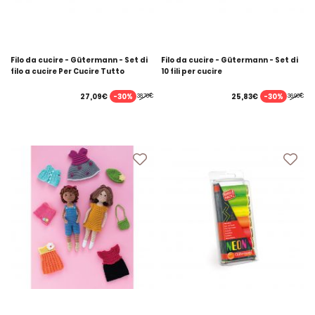
Filo da cucire - Gütermann - Set di
Filo da cucire - Gütermann - Set di
filo a cucire Per Cucire Tutto
10 fili per cucire
-30%
-30%
27,09€
25,83€
38,70€
36,90€