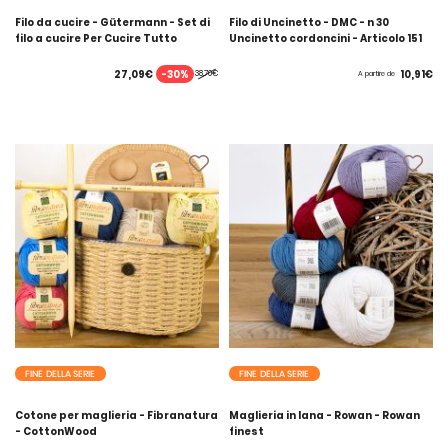
Filo da cucire - Gütermann - Set di
Filo di Uncinetto - DMC - n 30
filo a cucire Per Cucire Tutto
Uncinetto cordoncini - Articolo 151
-30%
27,09€
10,91€
38,70€
A partire de
FINE DELLA SERIE
FINE DELLA SERIE
Cotone per maglieria - Fibranatura
Maglieria in lana - Rowan - Rowan
- CottonWood
finest