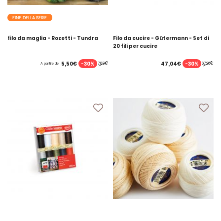
FINE DELLA SERIE
filo da maglia - Rozetti - Tundra
Filo da cucire - Gütermann - Set di
20 fili per cucire
-30%
-30%
5,50€
47,04€
7,85€
67,20€
A partire de