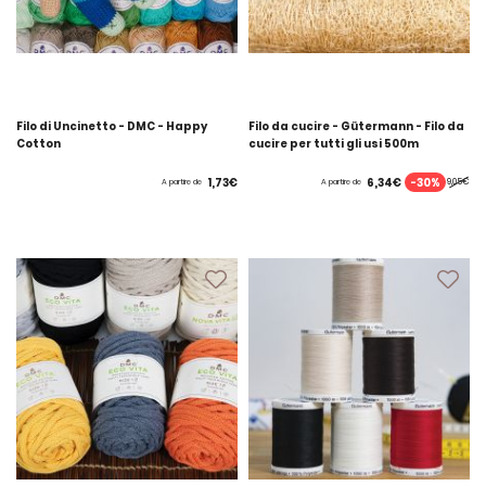
Filo di Uncinetto - DMC - Happy
Filo da cucire - Gütermann - Filo da
Cotton
cucire per tutti gli usi 500m
-30%
1,73€
6,34€
9,05€
A partire de
A partire de