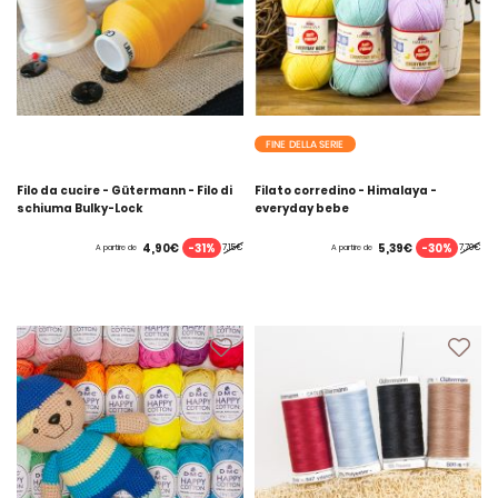
FINE DELLA SERIE
Filo da cucire - Gütermann - Filo di
Filato corredino - Himalaya -
schiuma Bulky-Lock
everyday bebe
-31%
-30%
4,90€
5,39€
7,15€
7,70€
A partire de
A partire de