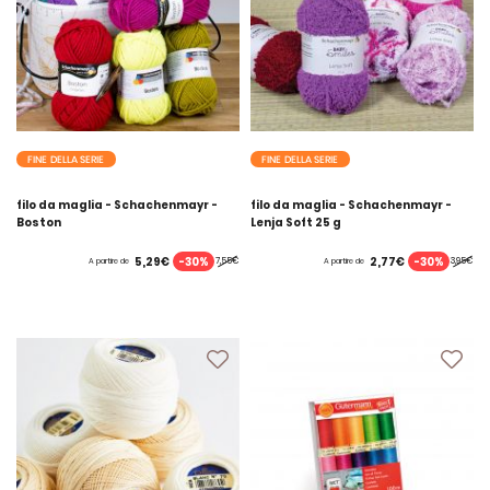
FINE DELLA SERIE
FINE DELLA SERIE
filo da maglia - Schachenmayr -
filo da maglia - Schachenmayr -
Boston
Lenja Soft 25 g
-30%
-30%
5,29€
2,77€
7,55€
3,95€
A partire de
A partire de