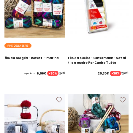
FINE DELLA SERIE
filo da maglia - Rozetti - marina
Filo da cucire - Gütermann - Set di
filo a cucire Per Cucire Tutto
-30%
-30%
6,06€
20,30€
8,65€
29,00€
A partire de