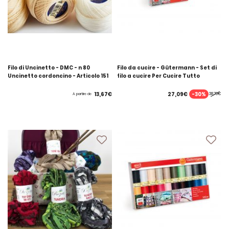
Filo di Uncinetto - DMC - n 80
Filo da cucire - Gütermann - Set di
Uncinetto cordoncino - Articolo 151
filo a cucire Per Cucire Tutto
-30%
13,67€
27,09€
38,70€
A partire de