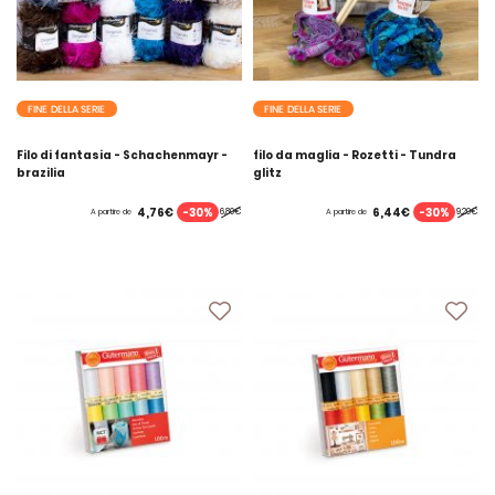
FINE DELLA SERIE
FINE DELLA SERIE
Filo di fantasia - Schachenmayr -
filo da maglia - Rozetti - Tundra
brazilia
glitz
-30%
-30%
4,76€
6,44€
6,80€
9,20€
A partire de
A partire de