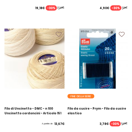
-30%
-30%
19,18€
4,90€
27,40€
7,00€
FINE DELLA SERIE
Filo di Uncinetto - DMC - n 100
Filo da cucire - Prym - Filo da cucire
Uncinetto cordoncini - Articolo 151
elastico
-30%
13,67€
3,78€
5,40€
A partire de