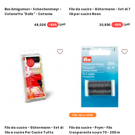
Box Amigumuri - Schachenmayr -
Filo da cucire - Gütermann - Set di 7
Cofanetto "Dolls" - Catania
fili per cucire Neon
-30%
-30%
48,02€
20,93€
68,60€
29,90€
FINE DELLA SERIE
Filo da cucire - Gütermann - Set di
Filo da cucire - Prym - Filo
filo a cucire Per Cucire Tutto
trasparente scuro 70 - 200 m