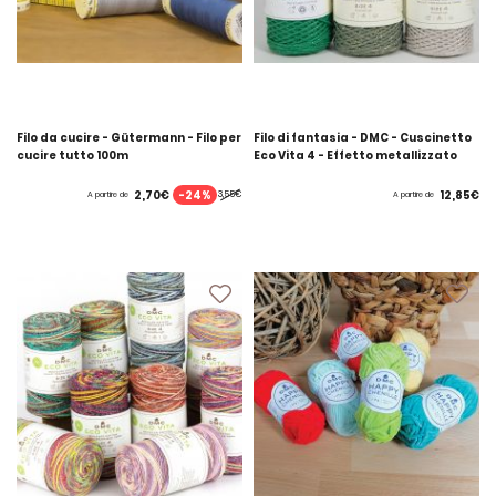
Filo da cucire - Gütermann - Filo per
Filo di fantasia - DMC - Cuscinetto
cucire tutto 100m
Eco Vita 4 - Effetto metallizzato
-24%
2,70€
12,85€
3,55€
A partire de
A partire de