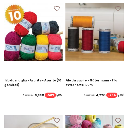
filo da maglia - Azurite - Azurite (10
Filo da cucire - Gütermann - Filo
gomitoli)
extra forte 100m
-50%
-26%
9,99€
4,22€
19,98€
5,70€
A partire de
A partire de