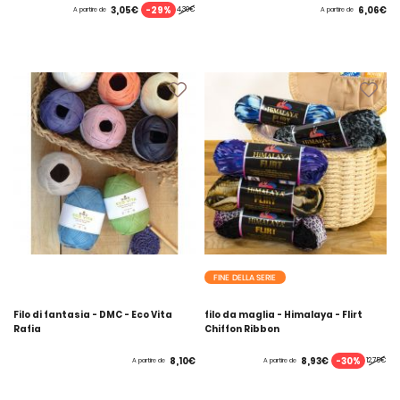
-29%
3,05€
6,06€
4,30€
A partire de
A partire de
FINE DELLA SERIE
Filo di fantasia - DMC - Eco Vita
filo da maglia - Himalaya - Flirt
Rafia
Chiffon Ribbon
-30%
8,10€
8,93€
12,75€
A partire de
A partire de