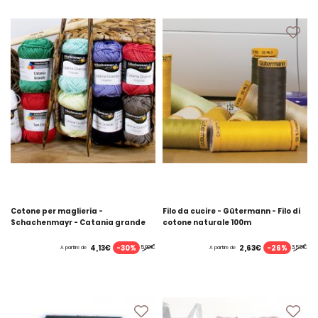
Cotone per maglieria -
Filo da cucire - Gütermann - Filo di
Schachenmayr - Catania grande
cotone naturale 100m
-30%
-26%
4,13€
2,63€
5,90€
3,55€
A partire de
A partire de