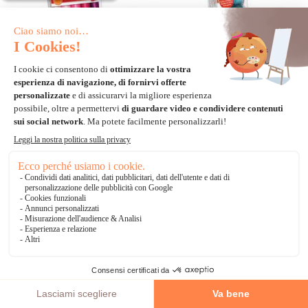
Filo da cucire - Gütermann - Set di
Filo da cucire - Gütermann - Set di 5
10 fili per ricamo a macchina
fili di cotone
-30%
-30%
30,17€
15,96€
43,10€
22,80€