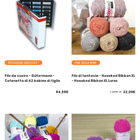
SPEDIZIONE GRATUITA *
FINE DELLA SERIE
Filo da cucire - Gütermann -
Filo di fantasia - Hoooked Ribbon XL
Cofanetto di 42 bobine di figlio
- Hoooked Ribbon XL Lurex
84,99€
22,00€
A partire de