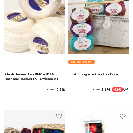
FINE DELLA SERIE
Filo di Uncinetto - DMC - N°20
filo da maglia - Rozetti - Fiore
Cordone uncinetto - Articolo 151
-30%
10,91€
5,67€
8,10€
A partire de
A partire de