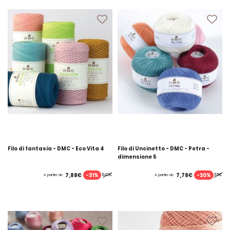
Filo di fantasia - DMC - Eco Vita 4
Filo di Uncinetto - DMC - Petra -
dimensione 5
-31%
-30%
7,88€
7,78€
11,42€
11,11€
A partire de
A partire de