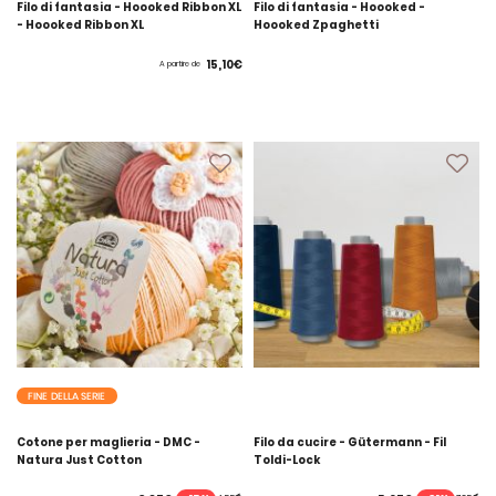
Filo di fantasia - Hoooked Ribbon XL
Filo di fantasia - Hoooked -
- Hoooked Ribbon XL
Hoooked Zpaghetti
15,10€
A partire de
FINE DELLA SERIE
Cotone per maglieria - DMC -
Filo da cucire - Gütermann - Fil
Natura Just Cotton
Toldi-Lock