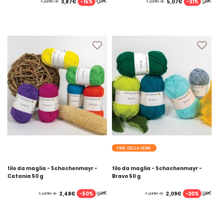
-15%
-31%
3,87€
5,07€
4,55€
7,35€
A partire de
A partire de
FINE DELLA SERIE
filo da maglia - Schachenmayr -
filo da maglia - Schachenmayr -
Catania 50 g
Bravo 50 g
-50%
-30%
2,48€
2,09€
4,95€
2,99€
A partire de
A partire de