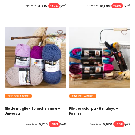
-30%
-30%
4,41€
10,54€
6,30€
15,05€
A partire de
A partire de
FINE DELLA SERIE
FINE DELLA SERIE
filo da maglia - Schachenmayr -
Filo per sciarpa - Himalaya -
Universa
Firenze
-30%
-30%
5,71€
5,67€
8,15€
8,10€
A partire de
A partire de