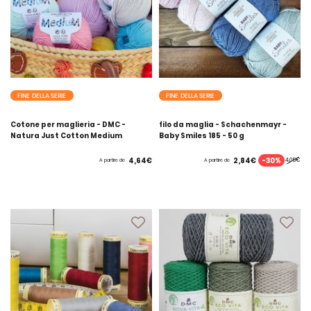
FINE DELLA SERIE
FINE DELLA SERIE
Cotone per maglieria - DMC -
filo da maglia - Schachenmayr -
Natura Just Cotton Medium
Baby Smiles 185 - 50 g
-30%
4,64€
2,84€
4,05€
A partire de
A partire de