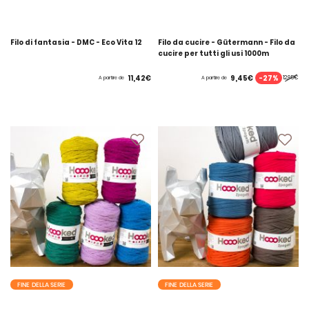
Filo di fantasia - DMC - Eco Vita 12
Filo da cucire - Gütermann - Filo da
cucire per tutti gli usi 1000m
-27%
11,42€
9,45€
12,95€
A partire de
A partire de
FINE DELLA SERIE
FINE DELLA SERIE