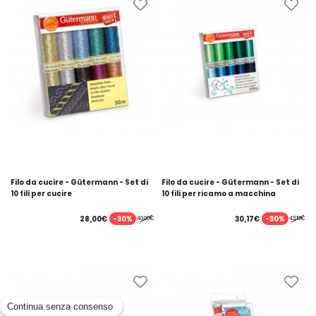
Filo da cucire - Gütermann - Set di
Filo da cucire - Gütermann - Set di
10 fili per cucire
10 fili per ricamo a macchina
-30%
-30%
28,00€
30,17€
40,00€
43,10€