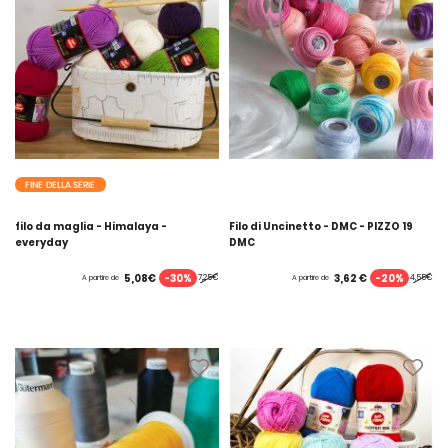
FINE DELLA SERIE
filo da maglia - Himalaya -
Filo di Uncinetto - DMC - PIZZO 19
everyday
DMC
-30%
-20%
5,08€
3,62 €
7,25€
4,55€
A partire de
A partire de