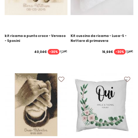
kit ricamo a punto croce - Vervaco
Kit cuscino da ricamo - Luca-S -
- Sposini
Nettare di primavera
-30%
-30%
40,04€
16,66€
57,20€
23,80€