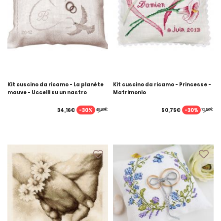
Kit cuscino da ricamo - La planète
Kit cuscino da ricamo - Princesse -
mauve - Uccelli su un nastro
Matrimonio
-30%
-30%
34,16€
50,75€
48,80€
72,50€