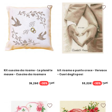
Kit cuscino da ricamo - La planète
kit ricamo a punto croce - Vervaco
mauve - Cuscino da ricamare
- Cuori degli sposi
matrimonio uccelli e cuore
-30%
-30%
36,26€
55,02€
51,80€
78,60€