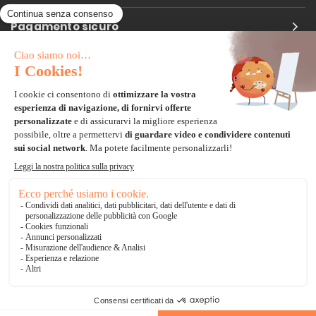
Pagamento sicuro
Carta di credito
Visa, Mastercard, Electron
Paypal
Bonifico Bancario
3 volte senza tasse
*Soluzioni di consegna
Delivengo Domicilio Internazionale
Catalogo