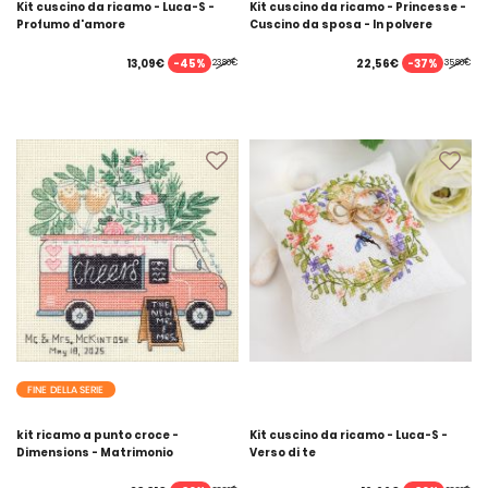
Kit cuscino da ricamo - Luca-S -
Kit cuscino da ricamo - Princesse -
Profumo d'amore
Cuscino da sposa - In polvere
-45%
-37%
13,09€
22,56€
23,80€
35,80€
FINE DELLA SERIE
kit ricamo a punto croce -
Kit cuscino da ricamo - Luca-S -
Dimensions - Matrimonio
Verso di te