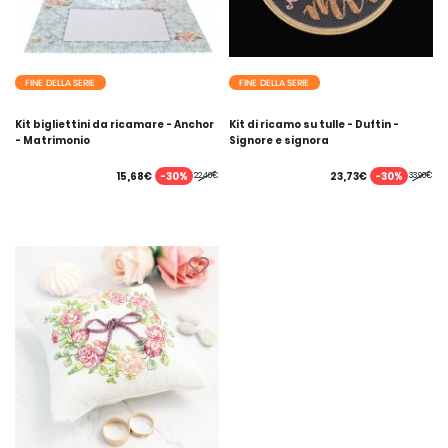
FINE DELLA SERIE
FINE DELLA SERIE
Kit bigliettini da ricamare - Anchor
Kit di ricamo su tulle - Duftin -
- Matrimonio
Signore e signora
-30%
-30%
15,68€
23,73€
22,40€
33,90€