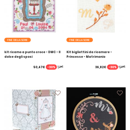
FINE DELLA SERIE
FINE DELLA SERIE
kit ricamo a punto croce - DMC - Il
Kit bigliettini da ricamare -
dolce degli sposi
Princesse - Matrimonio
-30%
-30%
50,47€
36,82€
72,10€
52,60€