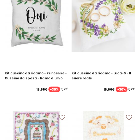
Kit cuscino da ricamo - Princesse -
Kit cuscino da ricamo - Luca-S - Il
Cuscino da sposa - Ramo d'ulivo
cuore reale
-30%
-30%
19,95€
16,66€
28,50€
23,80€