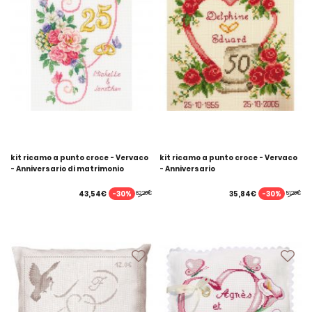
kit ricamo a punto croce - Vervaco
kit ricamo a punto croce - Vervaco
- Anniversario di matrimonio
- Anniversario
-30%
-30%
43,54€
35,84€
62,20€
51,20€