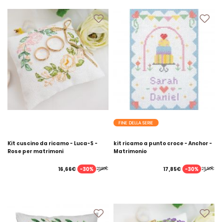
FINE DELLA SERIE
Kit cuscino da ricamo - Luca-S -
kit ricamo a punto croce - Anchor -
Rose per matrimoni
Matrimonio
-30%
-30%
16,66€
17,85€
23,80€
25,50€