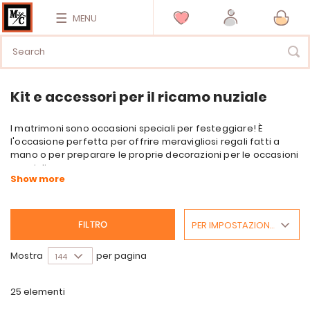
MENU
Kit e accessori per il ricamo nuziale
I matrimoni sono occasioni speciali per festeggiare! È
l'occasione perfetta per offrire meravigliosi regali fatti a
mano o per preparare le proprie decorazioni per le occasioni
speciali.
Per il grande giorno, preparate un cuscino per contenere le
preziose fedi nuziali o una foto ricordo per segnare questa
data indimenticabile.
PER IMPOSTAZIONE PREDEFINITA
FILTRO
Scoprite la nostra selezione di articoli pronti da ricamare per
l'arrivo del bebè, tra cui sacchi nanna, bavaglini, copertine di
Mostra
per pagina
libri sanitari, peluche e misurini, tutti
regali ideali per il
bebè.
25
elementi