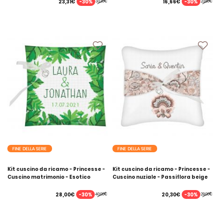
-30%
-30%
23,31€
16,66€
33,30€
23,80€
FINE DELLA SERIE
FINE DELLA SERIE
Kit cuscino da ricamo - Princesse -
Kit cuscino da ricamo - Princesse -
Cuscino matrimonio - Esotico
Cuscino nuziale - Passiflora beige
-30%
-30%
28,00€
20,30€
40,00€
29,00€