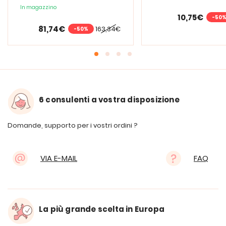
lente d'ingrandimento
In magazzino
PURElite Tri Spectrum
10,75€
-50
81,74€
163,34€
-50%
6 consulenti a vostra disposizione
Domande, supporto per i vostri ordini ?
VIA E-MAIL
FAQ
La più grande scelta in Europa