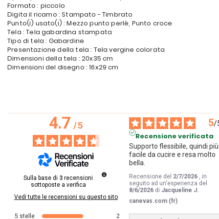
Formato : piccolo
Digita il ricamo : Stampato - Timbrato
Punto(i) usato(i) : Mezzo punto perlè, Punto croce
Tela : Tela gabardina stampata
Tipo di tela : Gabardine
Presentazione della tela : Tela vergine colorata
Dimensioni della tela : 20x35 cm
Dimensioni del disegno : 16x29 cm
4.7
5
/
/
5
Recensione verificata
Supporto flessibile, quindi più 
facile da cucire e resa molto 
bella.
Recensione del
2/7/2026
, in
Sulla base di
3
recensioni
seguito ad un'esperienza del
sottoposte a verifica
8/6/2026
di
Jacqueline J.
Vedi tutte le recensioni su questo sito
canevas.com (fr)
5
stelle
2