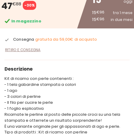
15
oggi
47
€88
-30%
15
€96
tra 1 mese
15
€96
in due mesi
In magazzino
Consegna
gratuita da
59,00€
di acquisto
RITIRO E CONSEGNA
Descrizione
Kit di ricamo con perle contenenti :
- 1 tela gabardine stampata a colori
- 1 ago
- 3 colori di perline
- Il filo per cucire le perle
- 1 foglio esplicativa
Ricamate le perline al posto delle piccole croci su una tela
stampata e otterrete un risultato sorprendente!
È una variante originale per gli appassionati di ago e perle.
Tipo di prodotti : Kit di ricamo con perline