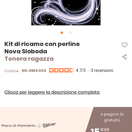
Vai
Kit di ricamo con perline
all'inizio
Nova Sloboda
della
Tenera ragazza
galleria
di
immagini
NS.HM4000
Codice :
4.7
/
5
-
3
recensioni
Clicca per leggere la descrizione completa
o paga in 3x
gratuito
68
€40
Prezzo di riferimento
€96