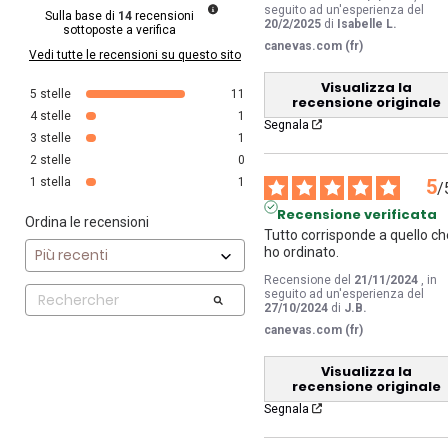
seguito ad un'esperienza del
Sulla base di
14
recensioni
20/2/2025
di
Isabelle L.
sottoposte a verifica
canevas.com (fr)
Vedi tutte le recensioni su questo sito
Visualizza la
5
stelle
11
recensione originale
4
stelle
1
Segnala
3
stelle
1
2
stelle
0
5
1
stella
1
/
Recensione verificata
Ordina le recensioni
Tutto corrisponde a quello ch
ho ordinato.
Recensione del
21/11/2024
, in
seguito ad un'esperienza del
27/10/2024
di
J.B.
canevas.com (fr)
Visualizza la
recensione originale
Segnala