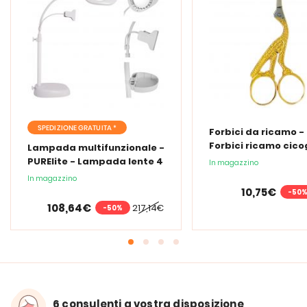
SPEDIZIONE GRATUITA *
Forbici da ricamo -
Forbici ricamo cic
Lampada multifunzionale -
PURElite - Lampada lente 4
In magazzino
in 1
In magazzino
10,75€
-50
108,64€
217,14€
-50%
6 consulenti a vostra disposizione