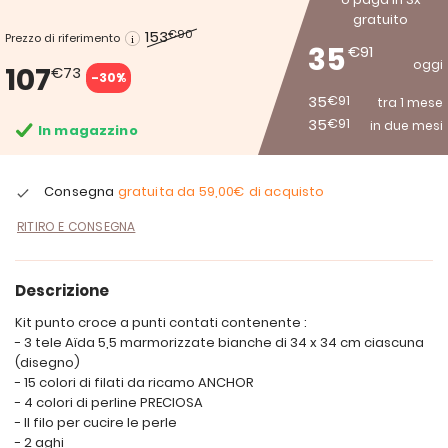
gratuito
153
€90
Prezzo di riferimento
35
€91
oggi
107
€73
-30%
35
€91
tra 1 mese
35
€91
in due mesi
In magazzino
Consegna
gratuita da
59,00€
di acquisto
RITIRO E CONSEGNA
Descrizione
Kit punto croce a punti contati contenente :
- 3 tele Aïda 5,5 marmorizzate bianche di 34 x 34 cm ciascuna
(disegno)
- 15 colori di filati da ricamo ANCHOR
- 4 colori di perline PRECIOSA
- Il filo per cucire le perle
- 2 aghi