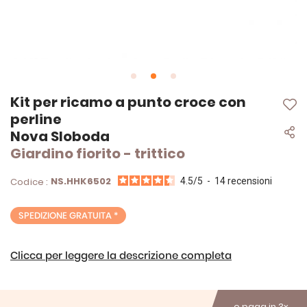
Vai
Kit per ricamo a punto croce con
all'inizio
perline
della
Nova Sloboda
galleria
di
Giardino fiorito - trittico
immagini
NS.HHK6502
Codice :
4.5
/
5
-
14
recensioni
SPEDIZIONE GRATUITA *
Clicca per leggere la descrizione completa
o paga in 3x