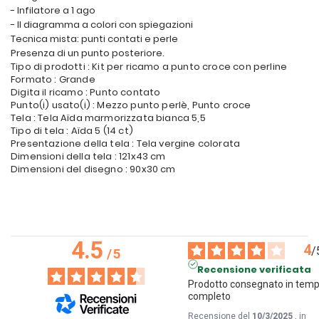
- Infilatore a 1 ago
- Il diagramma a colori con spiegazioni
Tecnica mista: punti contati e perle
Presenza di un punto posteriore.
Tipo di prodotti : Kit per ricamo a punto croce con perline
Formato : Grande
Digita il ricamo : Punto contato
Punto(i) usato(i) : Mezzo punto perlè, Punto croce
Tela : Tela Aïda marmorizzata bianca 5,5
Tipo di tela : Aïda 5 (14 ct)
Presentazione della tela : Tela vergine colorata
Dimensioni della tela : 121x43 cm
Dimensioni del disegno : 90x30 cm
4.5
4
/
/
5
Recensione verificata
Prodotto consegnato in temp
completo
Recensione del
10/3/2025
, in