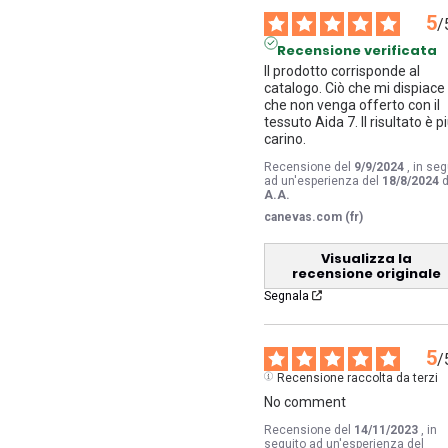
5
/
Recensione verificata
Il prodotto corrisponde al 
catalogo. Ciò che mi dispiace 
che non venga offerto con il 
tessuto Aida 7. Il risultato è pi
carino.
Recensione del
9/9/2024
, in seg
ad un'esperienza del
18/8/2024
d
A.A.
canevas.com (fr)
Visualizza la
recensione originale
Segnala
5
/
Recensione raccolta da terzi
No comment
Recensione del
14/11/2023
, in
seguito ad un'esperienza del