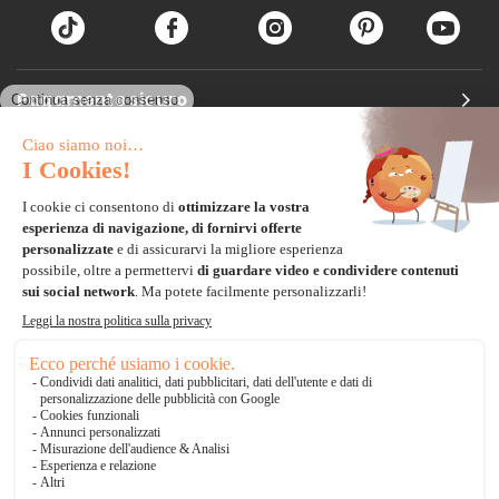
Pagamento sicuro
Carta di credito
Visa, Mastercard, Electron
Paypal
Bonifico Bancario
3 volte senza tasse
*Soluzioni di consegna
Delivengo Domicilio Internazionale