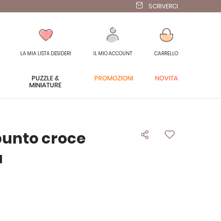
SCRIVERCI
LA MIA LISTA DESIDERI
IL MIO ACCOUNT
CARRELLO
PUZZLE &
PROMOZIONI
NOVITÀ
MINIATURE
punto croce
a