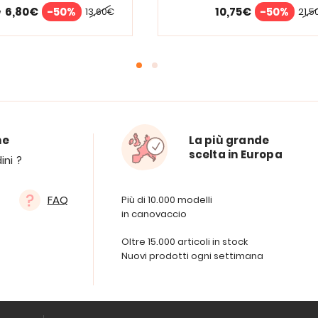
6,80€
-50%
10,75€
-50%
13,60€
21,5
e
ne
La più grande
scelta in Europa
ini ?
FAQ
Più di 10.000 modelli
in canovaccio
Oltre 15.000 articoli in stock
Nuovi prodotti ogni settimana