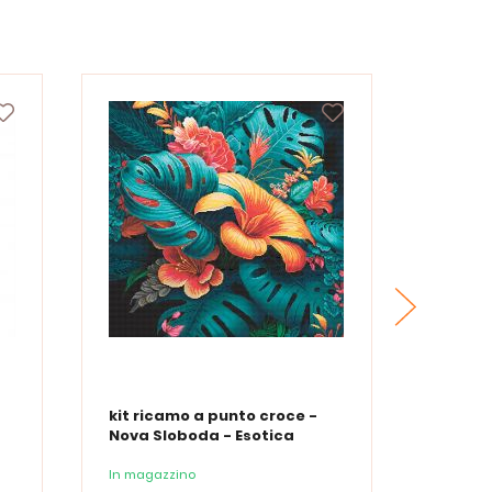
kit ricamo a punto croce -
kit ri
Nova Sloboda - Esotica
Nova S
nottur
In magazzino
In maga