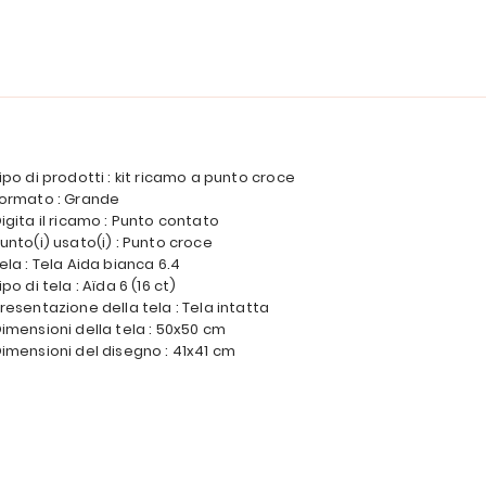
ipo di prodotti : kit ricamo a punto croce
ormato : Grande
igita il ricamo : Punto contato
unto(i) usato(i) : Punto croce
ela : Tela Aida bianca 6.4
ipo di tela : Aïda 6 (16 ct)
resentazione della tela : Tela intatta
imensioni della tela : 50x50 cm
imensioni del disegno : 41x41 cm