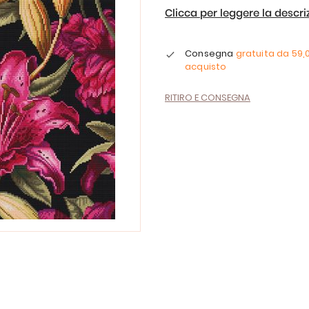
Clicca per leggere la descr
Consegna
gratuita da
59,
acquisto
RITIRO E CONSEGNA