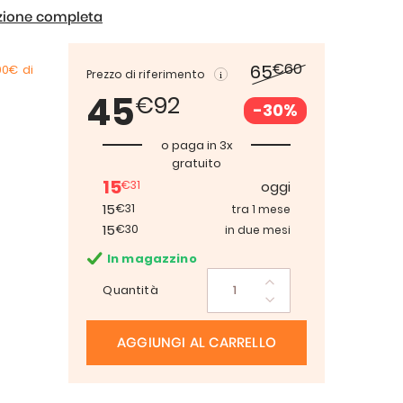
izione completa
€60
65
00€
di
Prezzo di riferimento
45
€92
-30%
o paga in 3x
gratuito
15
€31
oggi
15
€31
tra 1 mese
15
€30
in due mesi
In magazzino
Quantità
AGGIUNGI AL CARRELLO