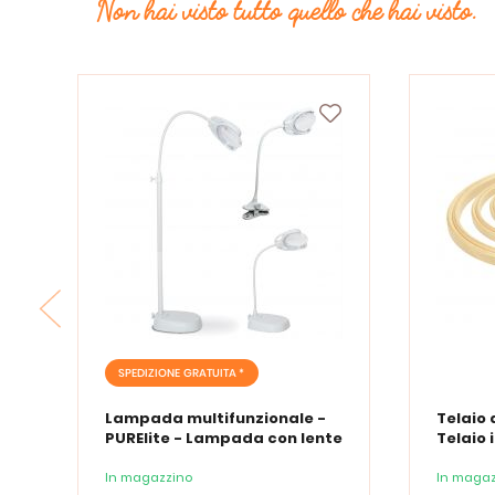
Non hai visto tutto quello che hai visto.
SPEDIZIONE GRATUITA *
Lampada multifunzionale -
Telaio 
PURElite - Lampada con lente
Telaio 
d'ingrandimento PURElite Tri
Spectrum
In magazzino
In magaz