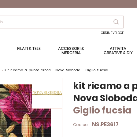
Search
ORDINE VELOCE
FILATI & TELE
ACCESSORI &
ATTIVITÀ
MERCERIA
CREATIVE & DIY
o
kit ricamo a punto croce - Nova Sloboda - Giglio fucsia
kit ricamo a 
Nova Slobod
Giglio fucsia
NS.PE3617
Codice :