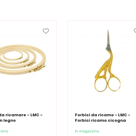
da ricamare - LMC -
Forbici da ricamo - LMC -
in legno
Forbici ricamo cicogna
zino
In magazzino