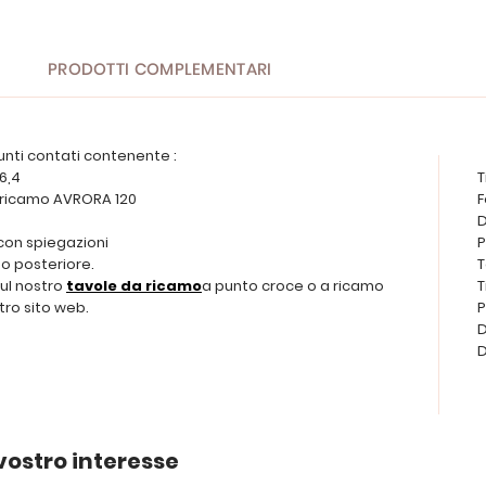
PRODOTTI COMPLEMENTARI
unti contati contenente :
 6,4
T
da ricamo AVRORA 120
F
D
 con spiegazioni
P
o posteriore.
T
sul nostro
tavole da ricamo
a punto croce o a ricamo
T
tro sito web.
P
D
D
vostro interesse