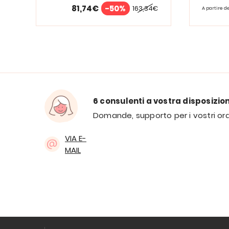
81,74€
-50%
163,34€
A partire d
6 consulenti a vostra disposizio
Domande, supporto per i vostri ord
VIA E-
MAIL