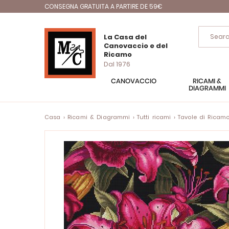
CONSEGNA GRATUITA A PARTIRE DE 59€
La Casa del
Canovaccio e del
Ricamo
Dal 1976
CANOVACCIO
RICAMI &
DIAGRAMMI
Casa
Ricami & Diagrammi
Tutti ricami
Tavole di Ricam
Vai
alla
fine
della
galleria
di
immagini