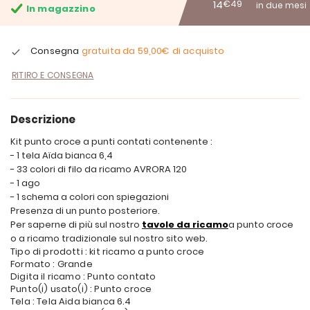
14
€49
in due mesi
In magazzino
Consegna
gratuita da
59,00€
di acquisto
RITIRO E CONSEGNA
Descrizione
Kit punto croce a punti contati contenente :
- 1 tela Aïda bianca 6,4
- 33 colori di filo da ricamo AVRORA 120
- 1 ago
- 1 schema a colori con spiegazioni
Presenza di un punto posteriore.
Per saperne di più sul nostro
tavole da ricamo
a punto croce
o a ricamo tradizionale sul nostro sito web.
Tipo di prodotti : kit ricamo a punto croce
Formato : Grande
Digita il ricamo : Punto contato
Punto(i) usato(i) : Punto croce
Tela : Tela Aida bianca 6.4