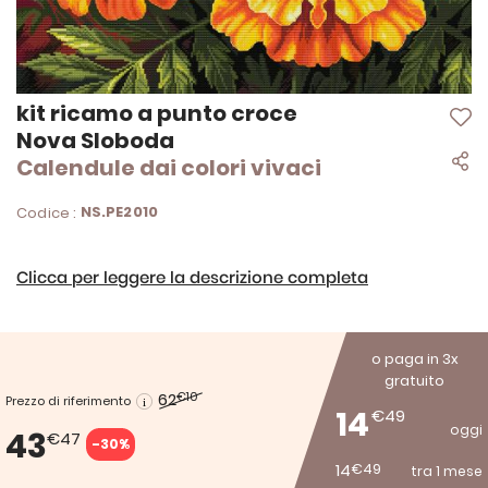
Vai
kit ricamo a punto croce
all'inizio
Nova Sloboda
della
Calendule dai colori vivaci
galleria
di
immagini
NS.PE2010
Codice :
Clicca per leggere la descrizione completa
o paga in 3x
gratuito
62
€10
Prezzo di riferimento
14
€49
oggi
43
€47
-30%
14
€49
tra 1 mese