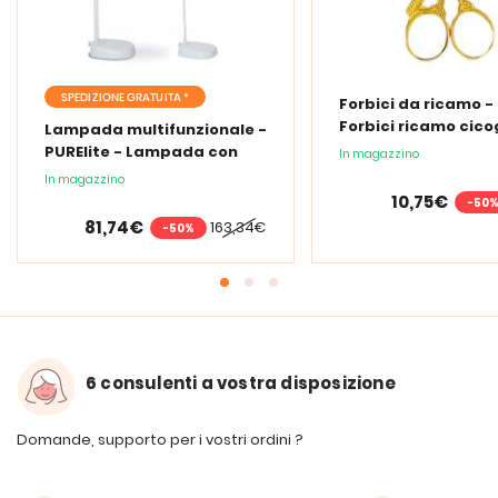
SPEDIZIONE GRATUITA *
Forbici da ricamo -
Forbici ricamo cic
Lampada multifunzionale -
PURElite - Lampada con
In magazzino
lente d'ingrandimento
In magazzino
PURElite Tri Spectrum
10,75€
-50
81,74€
163,34€
-50%
6 consulenti a vostra disposizione
Domande, supporto per i vostri ordini ?