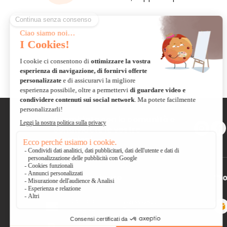
VIA E-
MAIL
Scambiate con la comunità e
condividete le vostre
creazioni
Pagamento sicuro
*So
Carta di
Visa, Mastercard,
credito
Electron