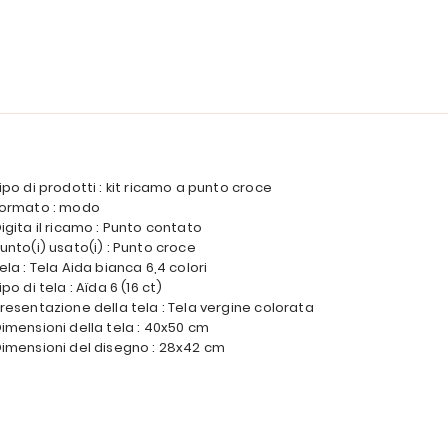
ipo di prodotti : kit ricamo a punto croce
ormato : modo
igita il ricamo : Punto contato
unto(i) usato(i) : Punto croce
ela : Tela Aida bianca 6,4 colori
ipo di tela : Aïda 6 (16 ct)
resentazione della tela : Tela vergine colorata
imensioni della tela : 40x50 cm
imensioni del disegno : 28x42 cm