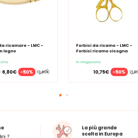
da ricamare - LMC -
Forbici da ricamo - LMC -
in legno
Forbici ricamo cicogna
zino
In magazzino
6,80€
-50%
10,75€
-50%
13,60€
21,5
e
ne
La più grande
scelta in Europa
ini ?