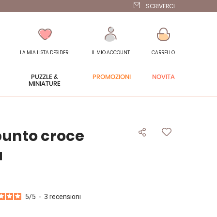
SCRIVERCI
LA MIA LISTA DESIDERI
IL MIO ACCOUNT
CARRELLO
PUZZLE &
PROMOZIONI
NOVITÀ
MINIATURE
punto croce
a
5
/
5
-
3
recensioni