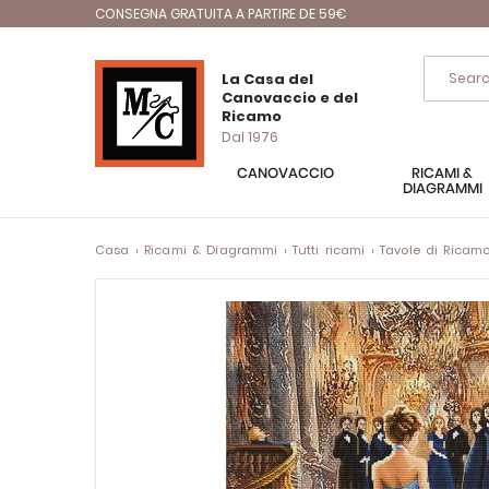
CONSEGNA GRATUITA A PARTIRE DE 59€
La Casa del
Canovaccio e del
Ricamo
Dal 1976
CANOVACCIO
RICAMI &
DIAGRAMMI
Casa
Ricami & Diagrammi
Tutti ricami
Tavole di Ricam
Vai
alla
fine
della
galleria
di
immagini