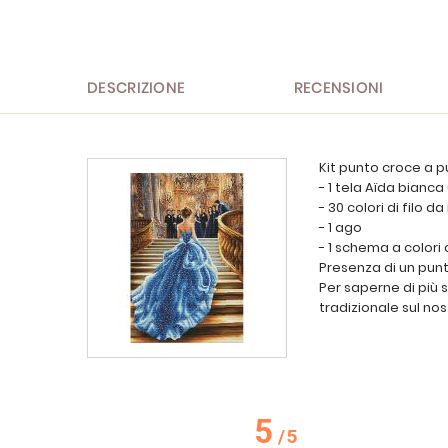
all'inizio
della
galleria
di
immagini
DESCRIZIONE
RECENSIONI
Kit punto croce a p
- 1 tela Aïda bianca
- 30 colori di filo d
- 1 ago
- 1 schema a colori
Presenza di un punt
Per saperne di più 
tradizionale sul nos
5
/
5