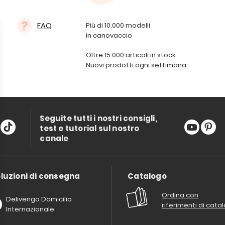
FAQ
Più di 10.000 modelli
in canovaccio
Oltre 15.000 articoli in stock
Nuovi prodotti ogni settimana
Seguite tutti i nostri consigli,
test e tutorial sul nostro
canale
luzioni di consegna
Catalogo
Ordina con
Delivengo Domicilio
riferimenti di cata
Internazionale