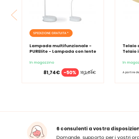
SPEDIZIONE GRATUITA *
Lampada multifunzionale -
Telaio 
PURElite - Lampada con lente
Telaio 
d'ingrandimento PURElite Tri
Spectrum
In magazzino
In magaz
81,74€
-50%
163,34€
A partire d
6 consulenti a vostra disposizio
Domande, supporto per i vostri ord