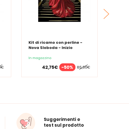
Kit di ricamo con perline -
Kit di 
Nova Sloboda - Inizio
Nova S
In magazzino
In maga
42,75€
-50%
0€
85,50€
Suggerimenti e
test sul prodotto