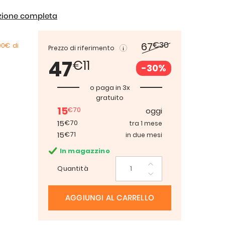
izione completa
€30
67
00€
di
Prezzo di riferimento
47
€11
-30%
o paga in 3x
gratuito
15
€70
oggi
15
€70
tra 1 mese
15
€71
in due mesi
In magazzino
Quantità
AGGIUNGI AL CARRELLO