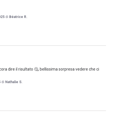
025
di
Béatrice R.
ora dire il risultato 🤔, bellissima sorpresa vedere che ci 
5
di
Nathalie S.