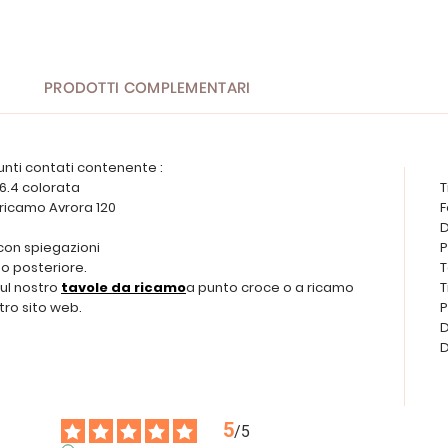
PRODOTTI COMPLEMENTARI
unti contati contenente :
 6.4 colorata
T
a ricamo Avrora 120
F
D
 con spiegazioni
P
o posteriore.
T
sul nostro
tavole da ricamo
a punto croce o a ricamo
T
tro sito web.
P
D
D
5
/
5