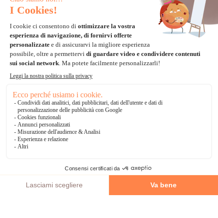
Carta di credito
Visa, Mastercard, Electron
Paypal
Bonifico Bancario
3 volte senza tasse
*Soluzioni di consegna
Delivengo Domicilio Internazionale
Catalogo
AGGIUNGI AL CARRELLO
Chi siamo?
I nostri impegni