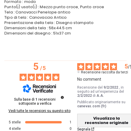
Formato : modo
Punto(i) usato(i) : Mezzo punto croce, Punto croce
Tela : Canovacci Penelope antico
Tipo di tela : Canovaccio Antico
Presentazione della tela : Disegno stampato
Dimensioni della tela : 58x44.5 cm
Dimensioni del disegno : 51x37 cm
5
5
/
/
5
Recensione raccolta da terzi
No comment
Recensione del
9/2/2022
, in
seguito ad un'esperienza del
2/2/2022
di
A.A.
Sulla base di
1
recensioni
Pubblicato originariamente su
sottoposte a verifica
canevas.com (fr)
Vedi tutte le recensioni su questo sito
Visualizza la
recensione originale
5
stelle
1
4
stelle
0
Segnala