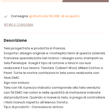
Consegna
gratuita da
59,00€
di acquisto
RITIRO E CONSEGNA
Descrizione
Tela progettata e prodotta in Francia.
Scoprite i disegni originali e i molteplici temi di questa azienda
francese specializzata nel ricamo. I disegni sono stampati su
tela Penelope. Scegli il tipo di cotone o lana in cui vuoi
realizzare il tuo lavoro: Twisted, Colbert Wool, Milled Cotton o
Pearl. Tutte le nostre confezioni in tela sono realizzate con
filati DMC.
Ago non incluso.
Tela con fili: il prezzo indicato corrisponde alla tela venduta
con fili DMC nei colori e nelle quantità di matassine indicate
dal produttore. Quando si riceve la tela, si prega di controllare
i filati ricevuti rispetto all'elenco fornito.
Tipo di prodotti : Canovaccio antico