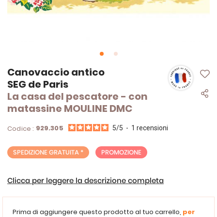
Vai
Canovaccio antico
all'inizio
SEG de Paris
della
La casa del pescatore - con
galleria
di
matassine MOULINE DMC
immagini
929.305
Codice :
5
/
5
-
1
recensioni
SPEDIZIONE GRATUITA *
PROMOZIONE
Clicca per leggere la descrizione completa
Prima di aggiungere questo prodotto al tuo carrello,
per