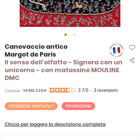
Vai
Canovaccio antico
all'inizio
Margot de Paris
della
Il senso dell'olfatto - Signora con un
galleria
di
unicorno - con matassine MOULINE
immagini
DMC
143M.2204
Codice :
3.7
/
5
-
3
recensioni
SPEDIZIONE GRATUITA *
PROMOZIONE
Clicca per leggere la descrizione completa