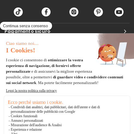
Pagamento sicuro
Carta di credito
Visa, Mastercard, Electron
Paypal
Bonifico Bancario
3 volte senza tasse
*Soluzioni di consegna
Delivengo Domicilio Internazionale