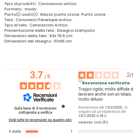
Tipo di prodotti : Canovaccio antico
Formato : modo
Punto(i) usato(i) : Mezzo punto croce, Punto croce
Tela : Canovacci Penelope antico
Tipo di tela : Canovaccio Antico
Presentazione della tela : Disegno stampato
Dimensioni della tela : 63x78.5 cm
Dimensioni del disegno : 51x66 cm
3.7
2
/
/
5
Recensione verificata
Troppo rigido, molto difficile d
lavorare anche con un telaio, 
molto deluso
Recensione del
13/2/2025
, in
Sulla base di
3
recensioni
seguito ad un'esperienza del
sottoposte a verifica
15/1/2025
di
M.L.
Vedi tutte le recensioni su questo sito
canevas.com (fr)
5
stelle
1