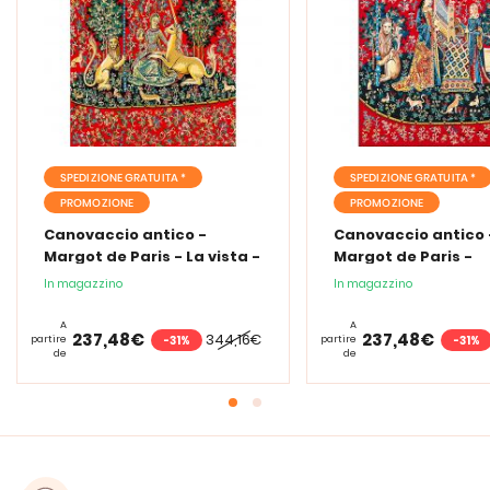
SPEDIZIONE GRATUITA *
SPEDIZIONE GRATUITA *
PROMOZIONE
PROMOZIONE
Canovaccio antico -
Canovaccio antico 
Margot de Paris - La vista -
Margot de Paris -
Signora con un unicorno -
Audizione - Signora
In magazzino
In magazzino
con matassine MOULINE
dell'Unicorno - con
DMC
matassine MOULIN
A
A
237,48€
237,48€
344,16€
-31%
-31%
partire
partire
de
de