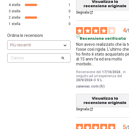
Visualizza la
4
stelle
1
recensione originale
3
stelle
0
Segnala
2
stelle
1
1
stella
0
4
/
Ordina le recensioni
Recensione verificata
Non avevo realizzato che la te
fosse così rigida. L'ultimo che
ho finito è stato acquistato pi
di 15 anni fa ed era molto 
morbido...
Recensione del
17/10/2024
, in
seguito ad un'esperienza del
20/9/2024
di
V.L.
canevas.com (fr)
Visualizza la
recensione originale
Segnala
5
/