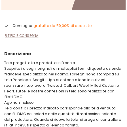
Consegna
gratuita da
59,00€
di acquisto
RITIRO E CONSEGNA
Descrizione
Tela progettata e prodotta in Francia.
Scoprite i disegni originali e i molteplici temi di questa azienda
francese specializzata nel ricamo. I disegni sono stampati su
tela Penelope. Scegli il tipo di cotone o lana in cui vuoi
realizzare il tuo lavoro: Twisted, Colbert Wool, Milled Cotton o
Pearl. Tutte le nostre confezioni in tela sono realizzate con
filati DMC.
Ago non incluso.
Tela con fili: il prezzo indicato corrisponde alla tela venduta
con fili DMC nei colori e nelle quantità di matassine indicate
dal produttore. Quando si riceve la tela, si prega di controllare
i filati ricevuti rispetto all'elenco fornito.