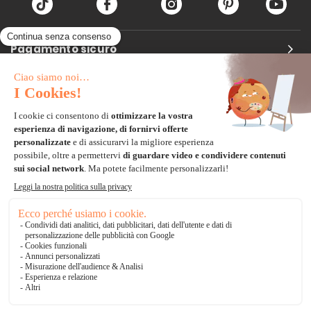
Pagamento sicuro
Carta di credito
Visa, Mastercard, Electron
Paypal
Bonifico Bancario
3 volte senza tasse
*Soluzioni di consegna
Delivengo Domicilio Internazionale
Catalogo