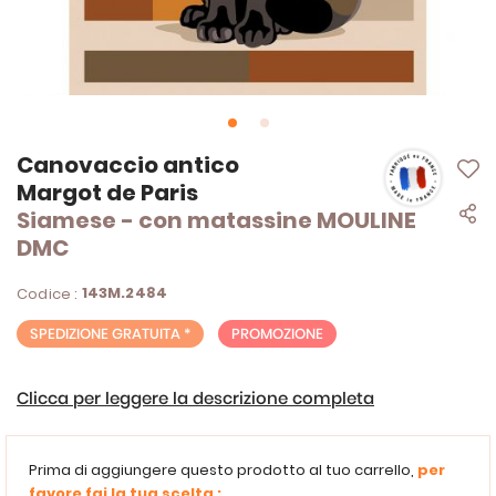
Vai
Canovaccio antico
all'inizio
Margot de Paris
della
Siamese - con matassine MOULINE
galleria
di
DMC
immagini
143M.2484
Codice :
SPEDIZIONE GRATUITA *
PROMOZIONE
Clicca per leggere la descrizione completa
Prima di aggiungere questo prodotto al tuo carrello,
per
favore fai la tua scelta :