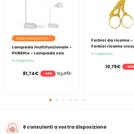
SPEDIZIONE GRATUITA *
Forbici da ricamo -
Forbici ricamo cic
Lampada multifunzionale -
PURElite - Lampada con
In magazzino
lente d'ingrandimento
In magazzino
PURElite Tri Spectrum
10,75€
-50
81,74€
163,34€
-50%
6 consulenti a vostra disposizione