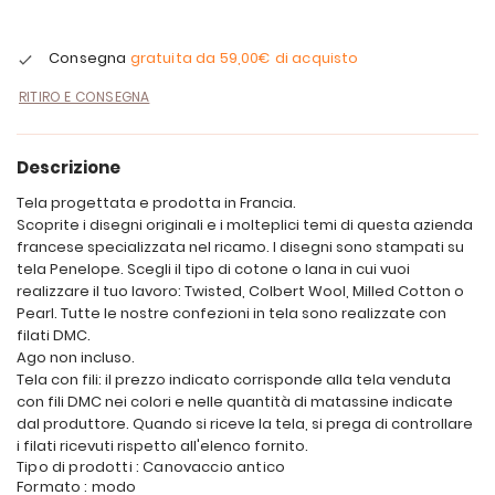
Consegna
gratuita da
59,00€
di acquisto
RITIRO E CONSEGNA
Descrizione
Tela progettata e prodotta in Francia.
Scoprite i disegni originali e i molteplici temi di questa azienda
francese specializzata nel ricamo. I disegni sono stampati su
tela Penelope. Scegli il tipo di cotone o lana in cui vuoi
realizzare il tuo lavoro: Twisted, Colbert Wool, Milled Cotton o
Pearl. Tutte le nostre confezioni in tela sono realizzate con
filati DMC.
Ago non incluso.
Tela con fili: il prezzo indicato corrisponde alla tela venduta
con fili DMC nei colori e nelle quantità di matassine indicate
dal produttore. Quando si riceve la tela, si prega di controllare
i filati ricevuti rispetto all'elenco fornito.
Tipo di prodotti : Canovaccio antico
Formato : modo