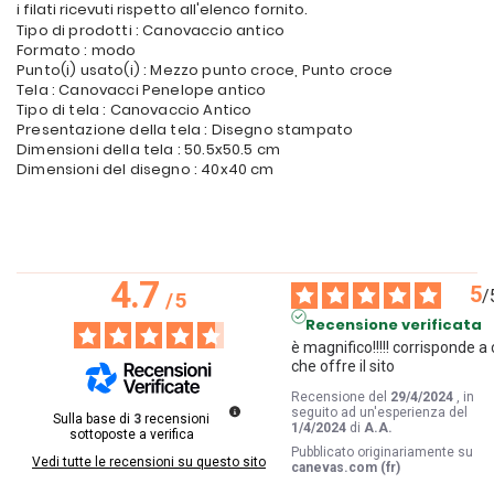
i filati ricevuti rispetto all'elenco fornito.
Tipo di prodotti : Canovaccio antico
Formato : modo
Punto(i) usato(i) : Mezzo punto croce, Punto croce
Tela : Canovacci Penelope antico
Tipo di tela : Canovaccio Antico
Presentazione della tela : Disegno stampato
Dimensioni della tela : 50.5x50.5 cm
Dimensioni del disegno : 40x40 cm
4.7
5
/
/
5
Recensione verificata
è magnifico!!!!! corrisponde a c
che offre il sito
Recensione del
29/4/2024
, in
seguito ad un'esperienza del
Sulla base di
3
recensioni
1/4/2024
di
A.A.
sottoposte a verifica
Pubblicato originariamente su
Vedi tutte le recensioni su questo sito
canevas.com (fr)