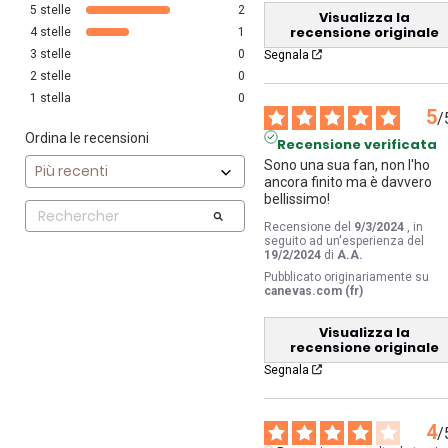
5
stelle
2
Visualizza la
recensione originale
4
stelle
1
3
stelle
0
Segnala
2
stelle
0
1
stella
0
5
/
Ordina le recensioni
Recensione verificata
Sono una sua fan, non l'ho 
ancora finito ma è davvero 
bellissimo!
Recensione del
9/3/2024
, in
seguito ad un'esperienza del
19/2/2024
di
A.A.
Pubblicato originariamente su
canevas.com (fr)
Visualizza la
recensione originale
Segnala
4
/