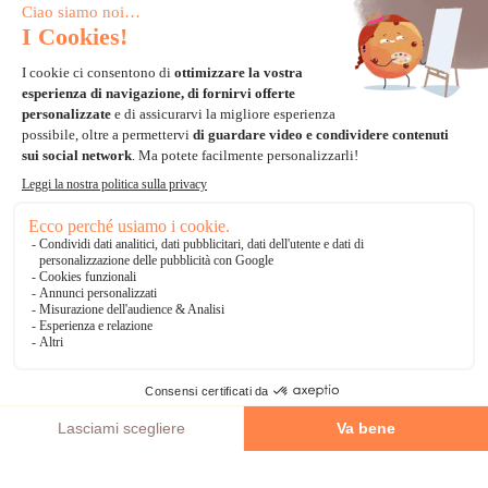
Carta di credito
Visa, Mastercard, Electron
Paypal
Bonifico Bancario
3 volte senza tasse
*Soluzioni di consegna
Delivengo Domicilio Internazionale
Catalogo
AGGIUNGI AL CARRELLO