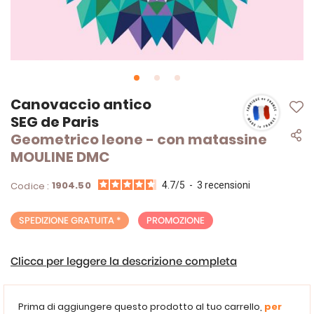
Vai
Canovaccio antico
all'inizio
SEG de Paris
della
Geometrico leone - con matassine
galleria
di
MOULINE DMC
immagini
1904.50
Codice :
4.7
/
5
-
3
recensioni
SPEDIZIONE GRATUITA *
PROMOZIONE
Clicca per leggere la descrizione completa
Prima di aggiungere questo prodotto al tuo carrello,
per