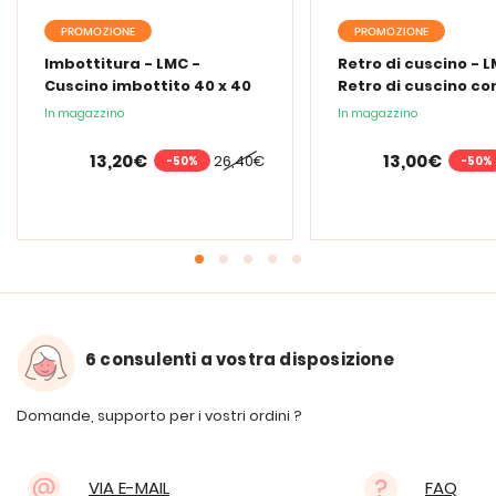
PROMOZIONE
PROMOZIONE
Imbottitura - LMC -
Retro di cuscino - L
Cuscino imbottito 40 x 40
Retro di cuscino co
cm
In magazzino
In magazzino
13,20€
13,00€
26,40€
-50%
-50%
6 consulenti a vostra disposizione
Domande, supporto per i vostri ordini ?
VIA E-MAIL
FAQ