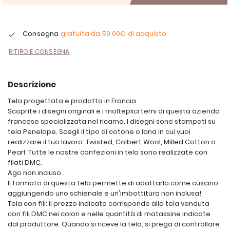
Consegna
gratuita da
59,00€
di acquisto
RITIRO E CONSEGNA
Descrizione
Tela progettata e prodotta in Francia.
Scoprite i disegni originali e i molteplici temi di questa azienda
francese specializzata nel ricamo. I disegni sono stampati su
tela Penelope. Scegli il tipo di cotone o lana in cui vuoi
realizzare il tuo lavoro: Twisted, Colbert Wool, Milled Cotton o
Pearl. Tutte le nostre confezioni in tela sono realizzate con
filati DMC.
Ago non incluso.
Il formato di questa tela permette di adattarla come cuscino
aggiungendo uno schienale e un'imbottitura non inclusa!
Tela con fili: il prezzo indicato corrisponde alla tela venduta
con fili DMC nei colori e nelle quantità di matassine indicate
dal produttore. Quando si riceve la tela, si prega di controllare