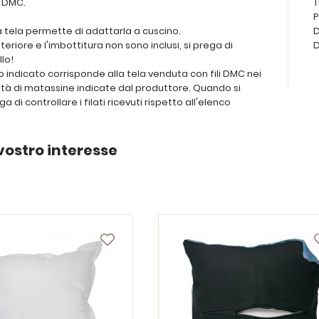
i DMC.
T
P
a tela permette di adattarla a cuscino.
D
steriore e l'imbottitura non sono inclusi, si prega di
D
llo!
ezzo indicato corrisponde alla tela venduta con fili DMC nei
tità di matassine indicate dal produttore. Quando si
ega di controllare i filati ricevuti rispetto all'elenco
vostro interesse