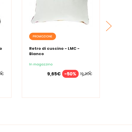
PROMOZIONE
SPEDIZ
PROMO
o
Retro di cuscino - LMC -
Bianco
Canova
Paris -
In magazzino
MOULI
9,65€
-50%
0€
19,30€
In maga
A partire
de