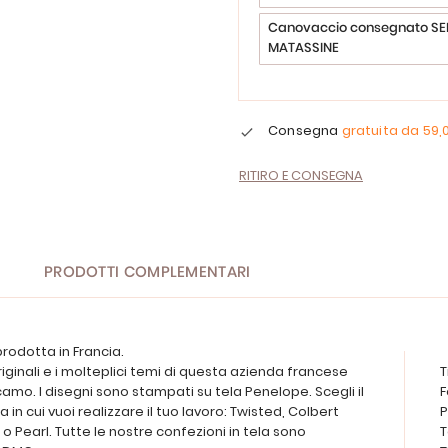
Canovaccio consegnato SE
MATASSINE
Consegna
gratuita da
59,
RITIRO E CONSEGNA
PRODOTTI COMPLEMENTARI
rodotta in Francia.
riginali e i molteplici temi di questa azienda francese
T
camo. I disegni sono stampati su tela Penelope. Scegli il
F
a in cui vuoi realizzare il tuo lavoro: Twisted, Colbert
P
o Pearl. Tutte le nostre confezioni in tela sono
T