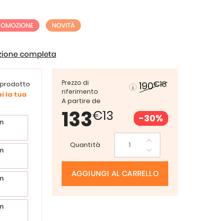
ROMOZIONE
NOVITÀ
izione completa
Prezzo di
€18
190
 prodotto
riferimento
i la tua
A partire de
133
€13
-30%
n
Quantità
n
AGGIUNGI AL CARRELLO
n
n