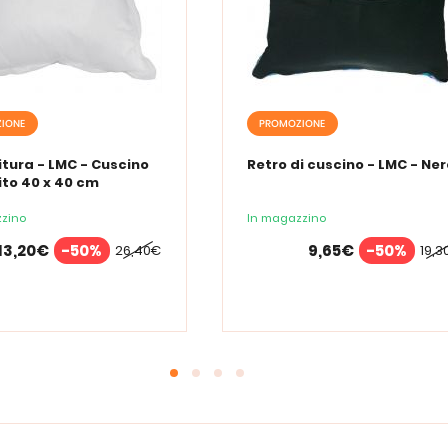
IONE
PROMOZIONE
tura - LMC - Cuscino
Retro di cuscino - LMC - Ner
to 40 x 40 cm
zino
In magazzino
13,20€
-50%
9,65€
-50%
26,40€
19,3