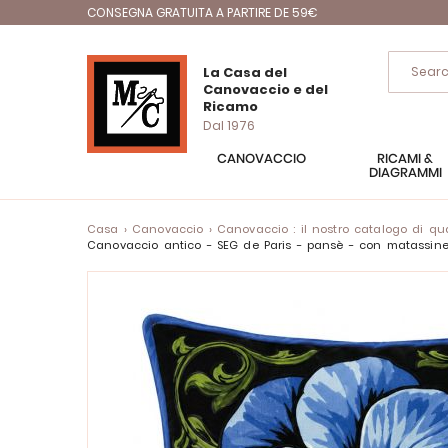
CONSEGNA GRATUITA A PARTIRE DE 59€
La Casa del
Canovaccio e del
Ricamo
Dal 1976
CANOVACCIO
RICAMI &
DIAGRAMMI
Casa
Canovaccio
Canovaccio : il nostro catalogo di quad
Canovaccio antico - SEG de Paris - pansè - con matassi
Vai
alla
fine
della
galleria
di
immagini