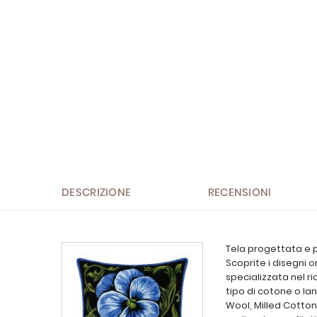
Vai
all'inizio
della
galleria
di
immagini
DESCRIZIONE
RECENSIONI
Tela progettata e p
Scoprite i disegni o
specializzata nel ri
tipo di cotone o lan
Wool, Milled Cotton 