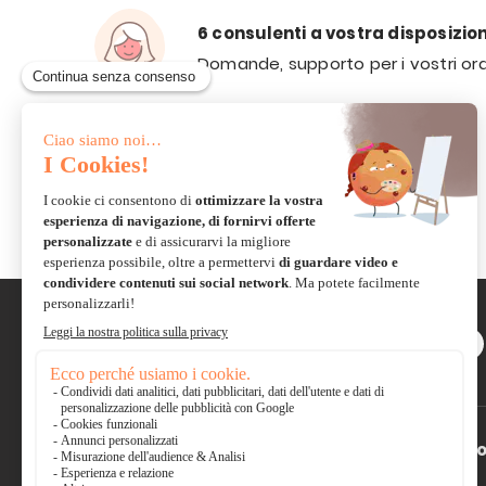
6 consulenti a vostra disposizio
Domande, supporto per i vostri ord
VIA E-
MAIL
Scambiate con la comunità e
condividete le vostre
creazioni
Pagamento sicuro
*So