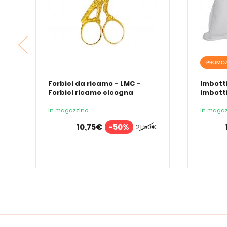
PROMOZ
Forbici da ricamo - LMC -
Imbotti
Forbici ricamo cicogna
imbotti
In magazzino
In magaz
10,75€
-50%
21,50€