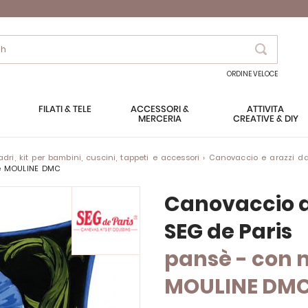
Search
ORDINE VELOCE
FILATI & TELE
ACCESSORI &
ATTIVITÀ
MERCERIA
CREATIVE & DIY
ri, kit per bambini, cuscini, tappeti e accessori
Canovaccio e arazzi da
ne MOULINE DMC
Canovaccio a
SEG de Paris
pansè - con 
MOULINE DM