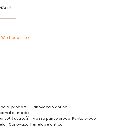
NZA LE
00€
di acquisto
ipo di prodotti : Canovaccio antico
ormato : modo
unto(i) usato(i) : Mezzo punto croce, Punto croce
ela : Canovacci Penelope antico