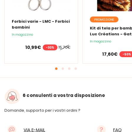
PROMOZIONE
Forbici varie - LMC - Forbici
bambini
Kit di tela per bamb
Luc Créations - Gat
In magazzino
In magazzino
10,99€
15,70€
-30%
17,60€
-50%
6 consulenti a vostra disposizione
Domande, supporto per i vostri ordini ?
VIA E-MAIL
FAQ