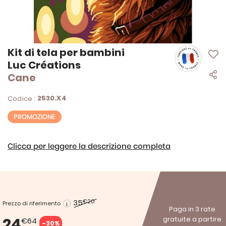
Vai
Kit di tela per bambini
all'inizio
Luc Créations
della
Cane
galleria
di
immagini
2530.X4
Codice :
PROMOZIONE
Clicca per leggere la descrizione completa
35
€20
Prezzo di riferimento
Paga in 3 rate
24
gratuite a partire
€64
-30%