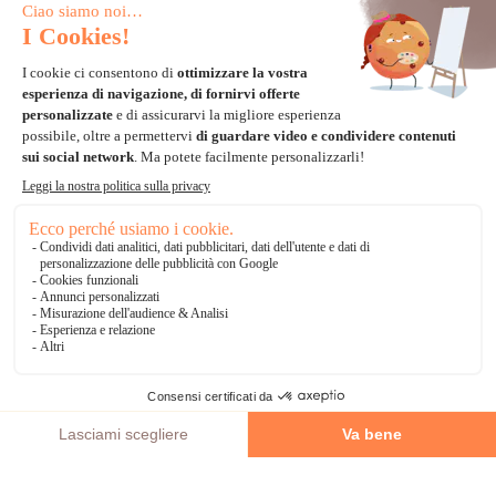
Carta di credito
Visa, Mastercard, Electron
Paypal
Bonifico Bancario
3 volte senza tasse
*Soluzioni di consegna
Delivengo Domicilio Internazionale
Catalogo
AGGIUNGI AL CARRELLO