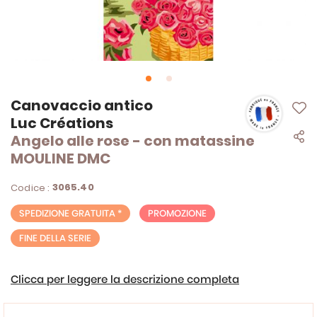
Vai
Canovaccio antico
all'inizio
Luc Créations
della
Angelo alle rose - con matassine
galleria
di
MOULINE DMC
immagini
3065.40
Codice :
SPEDIZIONE GRATUITA *
PROMOZIONE
FINE DELLA SERIE
Clicca per leggere la descrizione completa