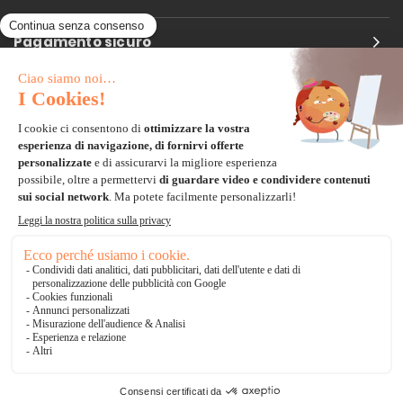
Pagamento sicuro
Carta di credito
Visa, Mastercard, Electron
Paypal
Bonifico Bancario
3 volte senza tasse
*Soluzioni di consegna
Delivengo Domicilio Internazionale
Catalogo