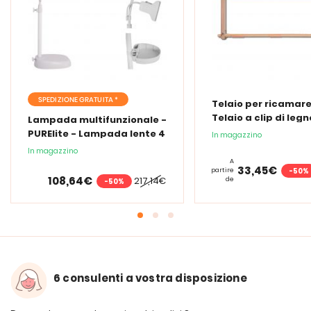
SPEDIZIONE GRATUITA *
Telaio per ricamare
Telaio a clip di legn
Lampada multifunzionale -
PURElite - Lampada lente 4
In magazzino
in 1
In magazzino
A
33,45€
-50%
partire
108,64€
217,14€
de
-50%
6 consulenti a vostra disposizione