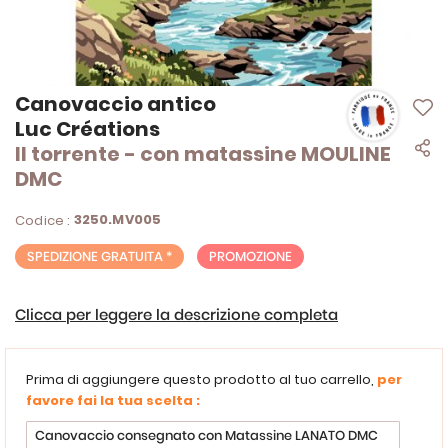
Vai
Canovaccio antico
all'inizio
Luc Créations
della
Il torrente - con matassine MOULINE
galleria
di
DMC
immagini
3250.MV005
Codice :
SPEDIZIONE GRATUITA *
PROMOZIONE
Clicca per leggere la descrizione completa
Prima di aggiungere questo prodotto al tuo carrello,
per
favore fai la tua scelta :
Canovaccio consegnato con Matassine LANATO DMC