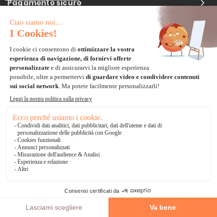
Pagamento sicuro
Carta di credito
Visa, Mastercard, Electron
Paypal
Bonifico Bancario
3 volte senza tasse
*Soluzioni di consegna
Delivengo Domicilio Internazionale
Catalogo
AGGIUNGI AL CARRELLO