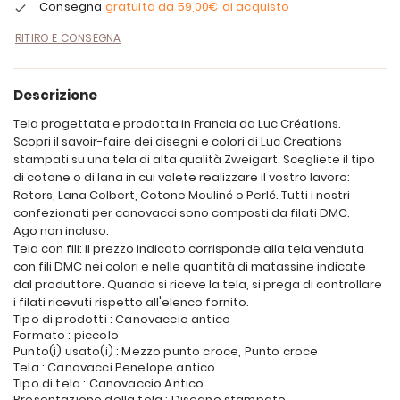
Consegna
gratuita da
59,00€
di acquisto
RITIRO E CONSEGNA
Descrizione
Tela progettata e prodotta in Francia da Luc Créations.
Scopri il savoir-faire dei disegni e colori di Luc Creations
stampati su una tela di alta qualità Zweigart. Scegliete il tipo
di cotone o di lana in cui volete realizzare il vostro lavoro:
Retors, Lana Colbert, Cotone Mouliné o Perlé. Tutti i nostri
confezionati per canovacci sono composti da filati DMC.
Ago non incluso.
Tela con fili: il prezzo indicato corrisponde alla tela venduta
con fili DMC nei colori e nelle quantità di matassine indicate
dal produttore. Quando si riceve la tela, si prega di controllare
i filati ricevuti rispetto all'elenco fornito.
Tipo di prodotti : Canovaccio antico
Formato : piccolo
Punto(i) usato(i) : Mezzo punto croce, Punto croce
Tela : Canovacci Penelope antico
Tipo di tela : Canovaccio Antico
Presentazione della tela : Disegno stampato