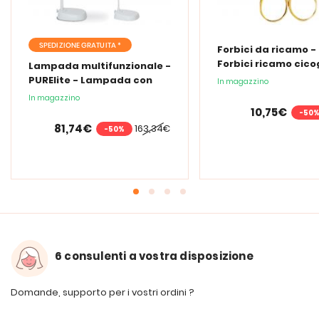
SPEDIZIONE GRATUITA *
Forbici da ricamo -
Forbici ricamo cic
Lampada multifunzionale -
PURElite - Lampada con
In magazzino
lente d'ingrandimento
In magazzino
PURElite Tri Spectrum
10,75€
-50
81,74€
163,34€
-50%
6 consulenti a vostra disposizione
Domande, supporto per i vostri ordini ?