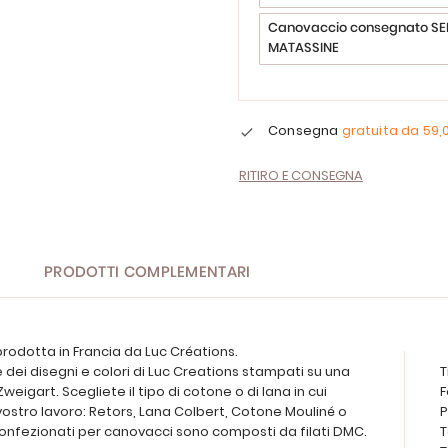
Canovaccio consegnato SE
MATASSINE
Consegna
gratuita da
59,
RITIRO E CONSEGNA
PRODOTTI COMPLEMENTARI
rodotta in Francia da Luc Créations.
re dei disegni e colori di Luc Creations stampati su una
T
Zweigart. Scegliete il tipo di cotone o di lana in cui
F
 vostro lavoro: Retors, Lana Colbert, Cotone Mouliné o
P
i confezionati per canovacci sono composti da filati DMC.
T