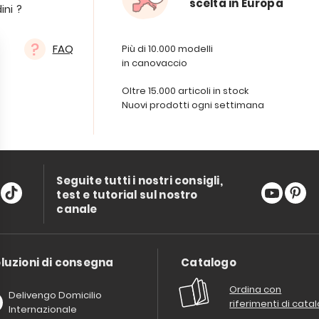
scelta in Europa
ini ?
FAQ
Più di 10.000 modelli
in canovaccio
Oltre 15.000 articoli in stock
Nuovi prodotti ogni settimana
Seguite tutti i nostri consigli,
test e tutorial sul nostro
canale
luzioni di consegna
Catalogo
Ordina con
Delivengo Domicilio
riferimenti di cata
Internazionale