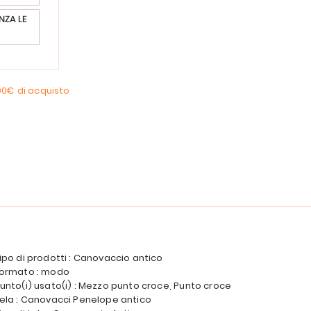
NZA LE
00€
di acquisto
ipo di prodotti : Canovaccio antico
ormato : modo
unto(i) usato(i) : Mezzo punto croce, Punto croce
ela : Canovacci Penelope antico