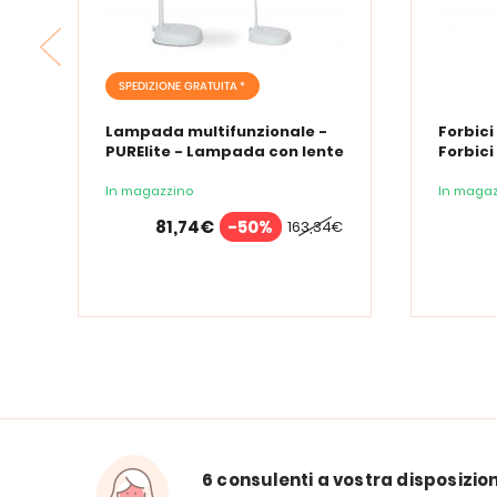
SPEDIZIONE GRATUITA *
Lampada multifunzionale -
Forbici
PURElite - Lampada con lente
Forbici
d'ingrandimento PURElite Tri
Spectrum
In magazzino
In magaz
81,74€
-50%
163,34€
6 consulenti a vostra disposizio