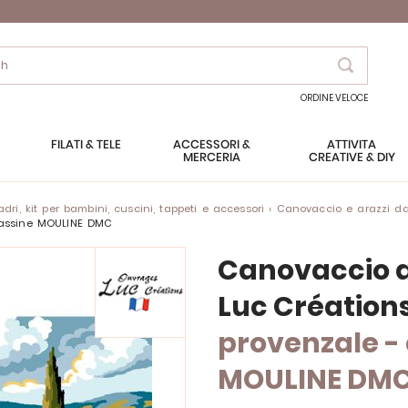
Search
ORDINE VELOCE
FILATI & TELE
ACCESSORI &
ATTIVITÀ
MERCERIA
CREATIVE & DIY
ri, kit per bambini, cuscini, tappeti e accessori
Canovaccio e arazzi da
atassine MOULINE DMC
Canovaccio a
Luc Création
provenzale -
MOULINE DM