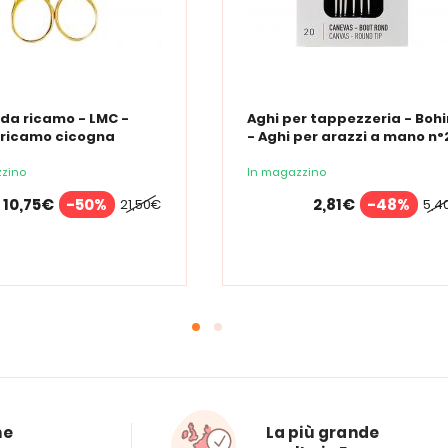
 da ricamo - LMC -
Aghi per tappezzeria - Bohi
 ricamo cicogna
- Aghi per arazzi a mano n°
zino
In magazzino
10,75€
-50%
2,81€
-48%
21,50€
5,4
ne
La più grande