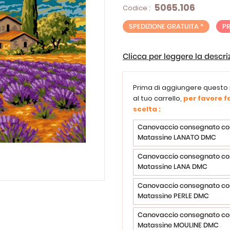
5065.106
Codice :
SPEDIZIONE GRATUITA *
P
Clicca per leggere la descr
Prima di aggiungere questo
al tuo carrello,
per favore fa
scelta :
Canovaccio consegnato co
Matassine LANATO DMC
Canovaccio consegnato co
Matassine LANA DMC
Canovaccio consegnato co
Matassine PERLE DMC
Canovaccio consegnato co
Matassine MOULINE DMC