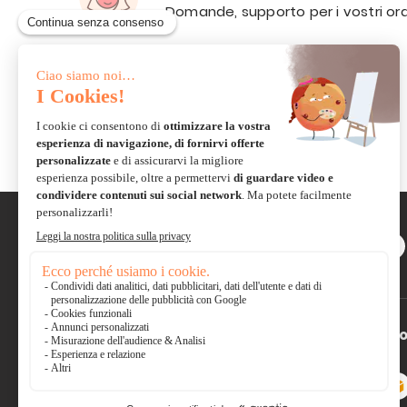
Domande, supporto per i vostri ord
VIA E-
MAIL
Scambiate con la comunità e
condividete le vostre
creazioni
Pagamento sicuro
*So
Carta di
Visa, Mastercard,
credito
Electron