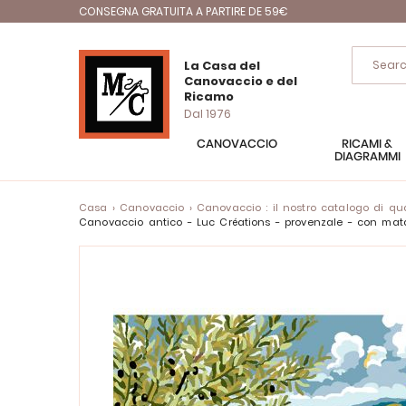
CONSEGNA GRATUITA A PARTIRE DE 59€
La Casa del
Canovaccio e del
Ricamo
Dal 1976
CANOVACCIO
RICAMI &
DIAGRAMMI
Casa
Canovaccio
Canovaccio : il nostro catalogo di quad
Canovaccio antico - Luc Créations - provenzale - con m
Vai
alla
fine
della
galleria
di
immagini