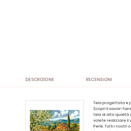
immagini
DESCRIZIONE
RECENSIONI
Tela progettata e p
Scopri il savoir-fai
tela di alta qualità 
volete realizzare il
Perlé. Tutti i nostr