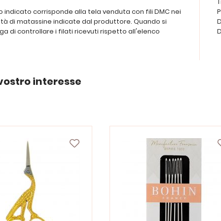
T
ezzo indicato corrisponde alla tela venduta con fili DMC nei
P
tità di matassine indicate dal produttore. Quando si
D
ega di controllare i filati ricevuti rispetto all'elenco
D
vostro interesse