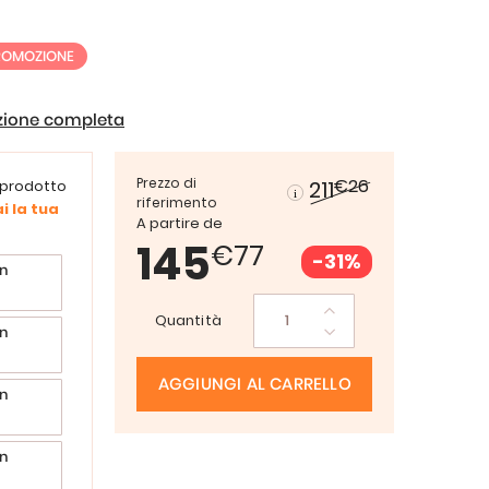
ROMOZIONE
izione completa
Prezzo di
€26
211
 prodotto
riferimento
i la tua
A partire de
145
€77
-31%
n
Quantità
n
AGGIUNGI AL CARRELLO
n
n