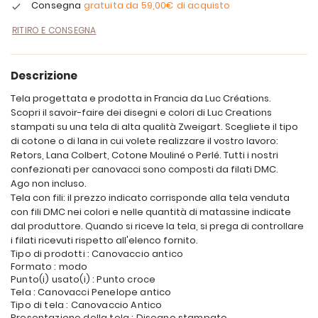
Consegna
gratuita da
59,00€
di acquisto
RITIRO E CONSEGNA
Descrizione
Tela progettata e prodotta in Francia da Luc Créations.
Scopri il savoir-faire dei disegni e colori di Luc Creations
stampati su una tela di alta qualità Zweigart. Scegliete il tipo
di cotone o di lana in cui volete realizzare il vostro lavoro:
Retors, Lana Colbert, Cotone Mouliné o Perlé. Tutti i nostri
confezionati per canovacci sono composti da filati DMC.
Ago non incluso.
Tela con fili: il prezzo indicato corrisponde alla tela venduta
con fili DMC nei colori e nelle quantità di matassine indicate
dal produttore. Quando si riceve la tela, si prega di controllare
i filati ricevuti rispetto all'elenco fornito.
Tipo di prodotti : Canovaccio antico
Formato : modo
Punto(i) usato(i) : Punto croce
Tela : Canovacci Penelope antico
Tipo di tela : Canovaccio Antico
Presentazione della tela : Disegno stampato