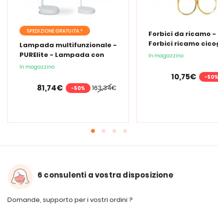
SPEDIZIONE GRATUITA *
Forbici da ricamo -
Forbici ricamo cic
Lampada multifunzionale -
PURElite - Lampada con
In magazzino
lente d'ingrandimento
In magazzino
PURElite Tri Spectrum
10,75€
-50
81,74€
163,34€
-50%
6 consulenti a vostra disposizione
Domande, supporto per i vostri ordini ?