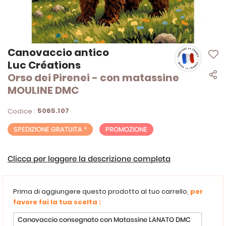
Vai
Canovaccio antico
all'inizio
Luc Créations
della
Orso dei Pirenei - con matassine
galleria
di
MOULINE DMC
immagini
5065.107
Codice :
SPEDIZIONE GRATUITA *
PROMOZIONE
Clicca per leggere la descrizione completa
Prima di aggiungere questo prodotto al tuo carrello,
per
favore fai la tua scelta :
Canovaccio consegnato con Matassine LANATO DMC