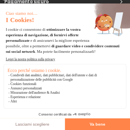
Pagamento sicuro
Carta di credito
Visa, Mastercard, Electron
Paypal
Bonifico Bancario
3 volte senza tasse
*Soluzioni di consegna
Delivengo Domicilio Internazionale
Catalogo
AGGIUNGI AL CARRELLO