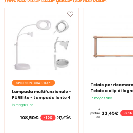
SPEDIZIONE GRATUITA *
Telaio per ricamare
Telaio a clip di legn
Lampada multifunzionale -
PURElite - Lampada lente 4
In magazzino
in 1
In magazzino
A
33,45€
-50%
partire
108,50€
217,00€
de
-50%