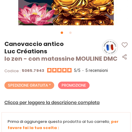
Vai
Canovaccio antico
all'inizio
Luc Créations
della
lo zen - con matassine MOULINE DMC
galleria
di
immagini
5065.7943
Codice :
5
/
5
-
5
recensioni
SPEDIZIONE GRATUITA *
PROMOZIONE
Clicca per leggere la descrizione completa
Prima di aggiungere questo prodotto al tuo carrello,
per
favore fai la tua scelta :