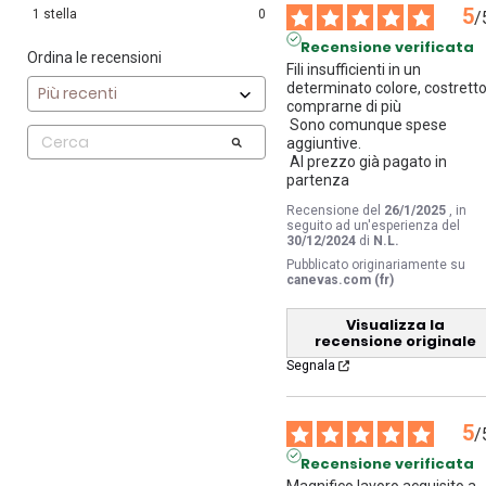
5
1
stella
0
/
Recensione verificata
Ordina le recensioni
Fili insufficienti in un 
determinato colore, costretto 
comprarne di più

 Sono comunque spese 
aggiuntive.

 Al prezzo già pagato in 
partenza
Recensione del
26/1/2025
, in
seguito ad un'esperienza del
30/12/2024
di
N.L.
Pubblicato originariamente su
canevas.com (fr)
Visualizza la
recensione originale
Segnala
5
/
Recensione verificata
Magnifico lavoro acquisito a 