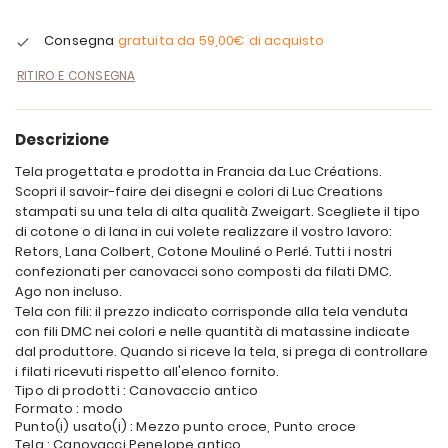
Consegna
gratuita da
59,00€
di acquisto
RITIRO E CONSEGNA
Descrizione
Tela progettata e prodotta in Francia da Luc Créations.
Scopri il savoir-faire dei disegni e colori di Luc Creations
stampati su una tela di alta qualità Zweigart. Scegliete il tipo
di cotone o di lana in cui volete realizzare il vostro lavoro:
Retors, Lana Colbert, Cotone Mouliné o Perlé. Tutti i nostri
confezionati per canovacci sono composti da filati DMC.
Ago non incluso.
Tela con fili: il prezzo indicato corrisponde alla tela venduta
con fili DMC nei colori e nelle quantità di matassine indicate
dal produttore. Quando si riceve la tela, si prega di controllare
i filati ricevuti rispetto all'elenco fornito.
Tipo di prodotti : Canovaccio antico
Formato : modo
Punto(i) usato(i) : Mezzo punto croce, Punto croce
Tela : Canovacci Penelope antico