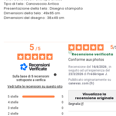
Tipo di tela : Canovaccio Antico
Presentazione della tela : Disegno stampato
Dimensioni della tela : 49x65 cm
Dimensioni del disegno : 38x49 cm
5
5
/
/
5
Recensione verificata
Conforme aux photos
Recensione del
16/4/2026
, in
seguito ad un'esperienza del
23/3/2026
di
Frédérique J.
Sulla base di
5
recensioni
Pubblicato originariamente su
sottoposte a verifica
canevas.com (fr)
Vedi tutte le recensioni su questo sito
Visualizza la
5
stelle
5
recensione originale
4
stelle
0
Segnala
3
stelle
0
2
stelle
0