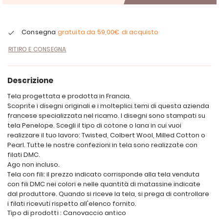
Consegna
gratuita da
59,00€
di acquisto
RITIRO E CONSEGNA
Descrizione
Tela progettata e prodotta in Francia.
Scoprite i disegni originali e i molteplici temi di questa azienda
francese specializzata nel ricamo. I disegni sono stampati su
tela Penelope. Scegli il tipo di cotone o lana in cui vuoi
realizzare il tuo lavoro: Twisted, Colbert Wool, Milled Cotton o
Pearl. Tutte le nostre confezioni in tela sono realizzate con
filati DMC.
Ago non incluso.
Tela con fili: il prezzo indicato corrisponde alla tela venduta
con fili DMC nei colori e nelle quantità di matassine indicate
dal produttore. Quando si riceve la tela, si prega di controllare
i filati ricevuti rispetto all'elenco fornito.
Tipo di prodotti : Canovaccio antico