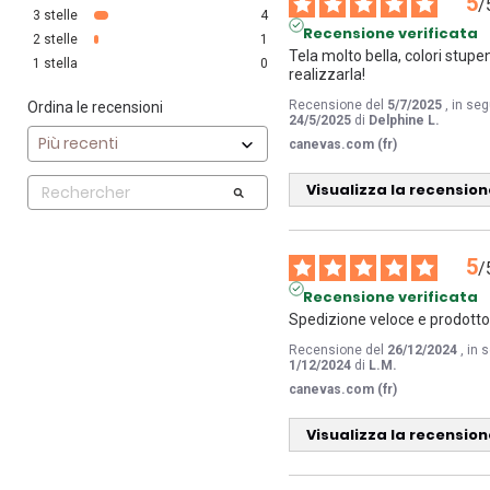
5
/
3
stelle
4
Recensione verificata
2
stelle
1
Tela molto bella, colori stupen
1
stella
0
realizzarla!
Recensione del
5/7/2025
, in se
Ordina le recensioni
24/5/2025
di
Delphine L.
canevas.com (fr)
Visualizza la recension
5
/
Recensione verificata
Spedizione veloce e prodotto 
Recensione del
26/12/2024
, in
1/12/2024
di
L.M.
canevas.com (fr)
Visualizza la recension