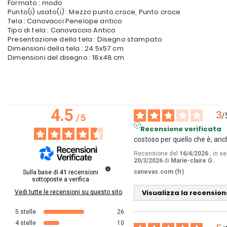
Formato : modo
Punto(i) usato(i) : Mezzo punto croce, Punto croce
Tela : Canovacci Penelope antico
Tipo di tela : Canovaccio Antico
Presentazione della tela : Disegno stampato
Dimensioni della tela : 24.5x57 cm
Dimensioni del disegno : 18x48 cm
4.5
3
/
/
5
Recensione verificata
costoso per quello che è, an
Recensione del
16/4/2026
, in s
20/3/2026
di
Marie-claire G.
canevas.com (fr)
Sulla base di
41
recensioni
sottoposte a verifica
Visualizza la recension
Vedi tutte le recensioni su questo sito
5
stelle
26
4
stelle
10