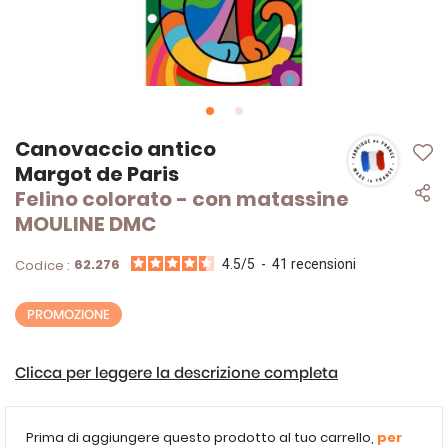
Vai
Canovaccio antico
all'inizio
Margot de Paris
della
Felino colorato - con matassine
galleria
di
MOULINE DMC
immagini
62.276
Codice :
4.5
/
5
-
41
recensioni
PROMOZIONE
Clicca per leggere la descrizione completa
Prima di aggiungere questo prodotto al tuo carrello,
per