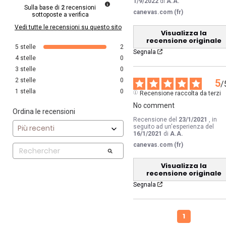
1/9/2022
di
A.A.
Sulla base di
2
recensioni
canevas.com (fr)
sottoposte a verifica
Vedi tutte le recensioni su questo sito
Visualizza la
recensione originale
5
stelle
2
Segnala
4
stelle
0
3
stelle
0
2
stelle
0
5
/
1
stella
0
Recensione raccolta da terzi
No comment
Ordina le recensioni
Recensione del
23/1/2021
, in
seguito ad un'esperienza del
16/1/2021
di
A.A.
canevas.com (fr)
Visualizza la
recensione originale
Segnala
1