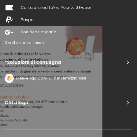
Carta di credito
Visa, Mastercard, Electron
Paypal
Bonifico Bancario
3 volte senza tasse
*Soluzioni di consegna
Delivengo Domicilio Internazionale
Catalogo