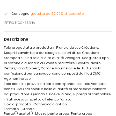
Consegna
gratuita da
59,00€
di acquisto
RITIRO E CONSEGNA
Descrizione
Tela progettata e prodotta in Francia da Luc Créations.
Scopri il savoir-faire dei disegni e colori di Luc Creations
stampati su una tela di alta qualità Zweigart. Scegliete il tipo
di cotone o di lana in cui volete realizzare il vostro lavoro:
Retors, Lana Colbert, Cotone Mouliné o Perlé. Tutti i nostri
confezionati per canovacci sono composti da filati DMC.
Ago non incluso.
Tela con fili: il prezzo indicato corrisponde alla tela venduta
con fili DMC nei colori e nelle quantità di matassine indicate
dal produttore. Quando si riceve la tela, si prega di controllare
i filati ricevuti rispetto all'elenco fornito.
Tipo di prodotti : Canovaccio antico
Formato : Grande
Punto(i) usato(i) : Mezzo punto croce, Punto croce