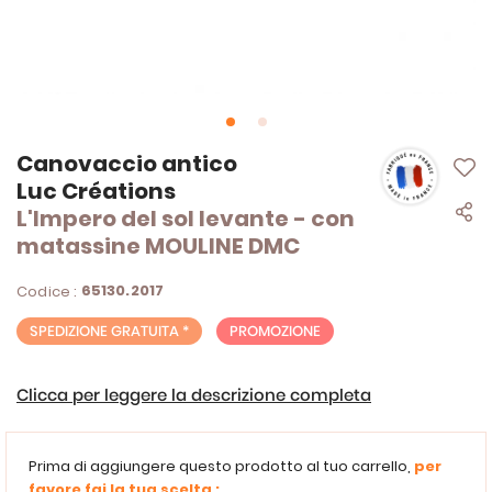
Vai
Canovaccio antico
all'inizio
Luc Créations
della
L'Impero del sol levante - con
galleria
di
matassine MOULINE DMC
immagini
65130.2017
Codice :
SPEDIZIONE GRATUITA *
PROMOZIONE
Clicca per leggere la descrizione completa
Prima di aggiungere questo prodotto al tuo carrello,
per
favore fai la tua scelta :