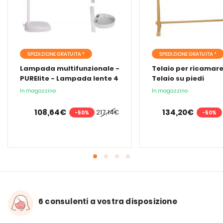
SPEDIZIONE GRATUITA *
SPEDIZIONE GRATUITA *
Lampada multifunzionale -
Telaio per ricamare
PURElite - Lampada lente 4
Telaio su piedi
in 1
In magazzino
In magazzino
108,64€
134,20€
217,14€
-50%
-50%
6 consulenti a vostra disposizione