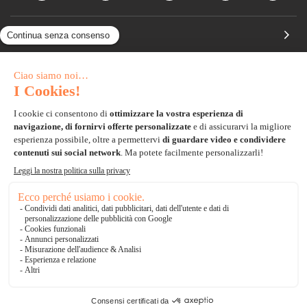
Pagamento sicuro
Carta di credito
Visa, Mastercard, Electron
Paypal
Bonifico Bancario
3 volte senza tasse
*Soluzioni di consegna
Delivengo Domicilio Internazionale
Catalogo