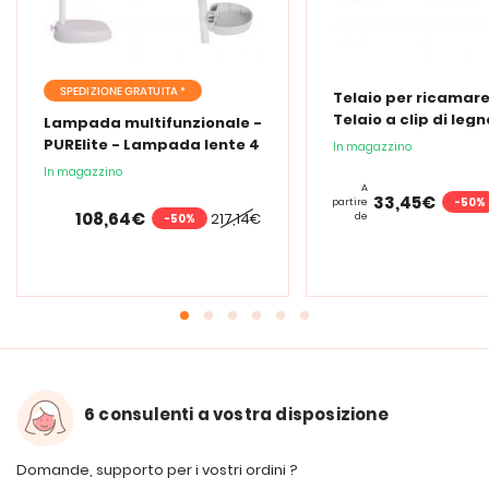
SPEDIZIONE GRATUITA *
Telaio per ricamare
Telaio a clip di legn
Lampada multifunzionale -
PURElite - Lampada lente 4
In magazzino
in 1
In magazzino
A
33,45€
-50%
partire
108,64€
217,14€
de
-50%
6 consulenti a vostra disposizione
Domande, supporto per i vostri ordini ?