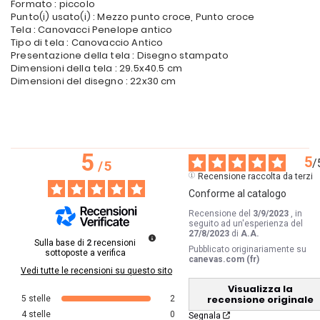
Formato : piccolo
Punto(i) usato(i) : Mezzo punto croce, Punto croce
Tela : Canovacci Penelope antico
Tipo di tela : Canovaccio Antico
Presentazione della tela : Disegno stampato
Dimensioni della tela : 29.5x40.5 cm
Dimensioni del disegno : 22x30 cm
5
5
/
/
5
Recensione raccolta da terzi
Conforme al catalogo
Recensione del
3/9/2023
, in
seguito ad un'esperienza del
27/8/2023
di
A.A.
Sulla base di
2
recensioni
Pubblicato originariamente su
sottoposte a verifica
canevas.com (fr)
Vedi tutte le recensioni su questo sito
Visualizza la
recensione originale
5
stelle
2
4
stelle
0
Segnala