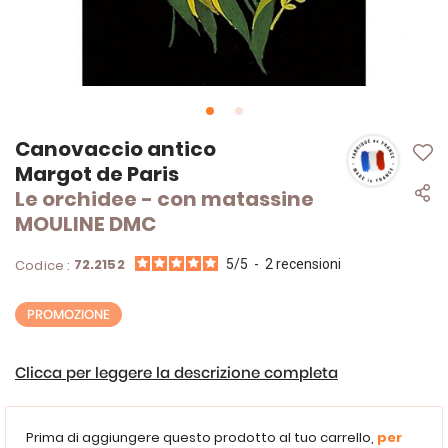
Vai
Canovaccio antico
all'inizio
Margot de Paris
della
Le orchidee - con matassine
galleria
di
MOULINE DMC
immagini
72.2152
Codice :
5
/
5
-
2
recensioni
PROMOZIONE
Clicca per leggere la descrizione completa
Prima di aggiungere questo prodotto al tuo carrello,
per