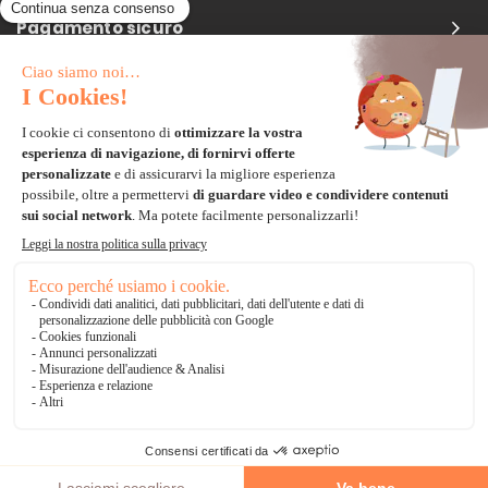
Pagamento sicuro
Carta di credito
Visa, Mastercard, Electron
Paypal
Bonifico Bancario
3 volte senza tasse
*Soluzioni di consegna
Delivengo Domicilio Internazionale
Catalogo
AGGIUNGI AL CARRELLO