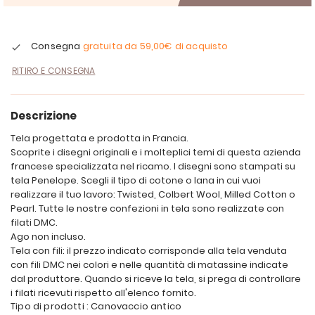
Consegna
gratuita da
59,00€
di acquisto
RITIRO E CONSEGNA
Descrizione
Tela progettata e prodotta in Francia.
Scoprite i disegni originali e i molteplici temi di questa azienda
francese specializzata nel ricamo. I disegni sono stampati su
tela Penelope. Scegli il tipo di cotone o lana in cui vuoi
realizzare il tuo lavoro: Twisted, Colbert Wool, Milled Cotton o
Pearl. Tutte le nostre confezioni in tela sono realizzate con
filati DMC.
Ago non incluso.
Tela con fili: il prezzo indicato corrisponde alla tela venduta
con fili DMC nei colori e nelle quantità di matassine indicate
dal produttore. Quando si riceve la tela, si prega di controllare
i filati ricevuti rispetto all'elenco fornito.
Tipo di prodotti : Canovaccio antico