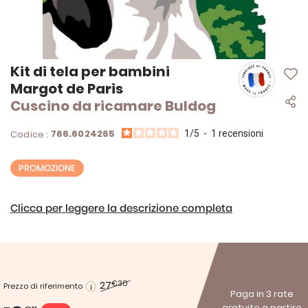
Vai
Kit di tela per bambini
all'inizio
Margot de Paris
della
Cuscino da ricamare Buldog
galleria
di
immagini
766.6024265
Codice :
1
/
5
-
1
recensioni
PROMOZIONE
Clicca per leggere la descrizione completa
27
€30
Prezzo di riferimento
Paga in 3 rate
gratuite a partire