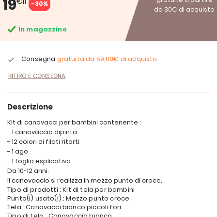
19
€11
-30%
da 30€ di acquisto
In magazzino
Consegna
gratuita da
59,00€
di acquisto
RITIRO E CONSEGNA
Descrizione
Kit di canovacci per bambini contenente :
- 1 canovaccio dipinta
- 12 colori di filati ritorti
- 1 ago
- 1 foglio esplicativa
Da 10-12 anni.
Il canovaccio si realizza in mezzo punto di croce.
Tipo di prodotti : Kit di tela per bambini
Punto(i) usato(i) : Mezzo punto croce
Tela : Canovacci bianco piccoli fori
Tipo di tela : Canovaccio bianco