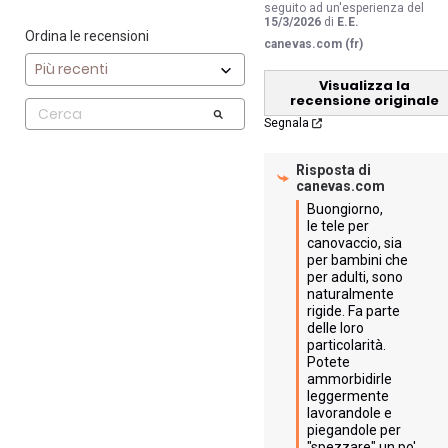
seguito ad un'esperienza del
15/3/2026
di
E.E.
Ordina le recensioni
canevas.com (fr)
Visualizza la
recensione originale
Segnala
Risposta di
canevas.com
Buongiorno,

le tele per 
canovaccio, sia 
per bambini che 
per adulti, sono 
naturalmente 
rigide. Fa parte 
delle loro 
particolarità. 
Potete 
ammorbidirle 
leggermente 
lavorandole e 
piegandole per 
"spezzare" un po' 