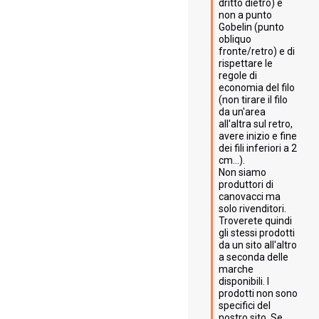
dritto dietro) e 
non a punto 
Gobelin (punto 
obliquo 
fronte/retro) e di 
rispettare le 
regole di 
economia del filo 
(non tirare il filo 
da un'area 
all'altra sul retro, 
avere inizio e fine 
dei fili inferiori a 2 
cm...).

Non siamo 
produttori di 
canovacci ma 
solo rivenditori. 
Troverete quindi 
gli stessi prodotti 
da un sito all'altro 
a seconda delle 
marche 
disponibili. I 
prodotti non sono 
specifici del 
nostro sito. Se 