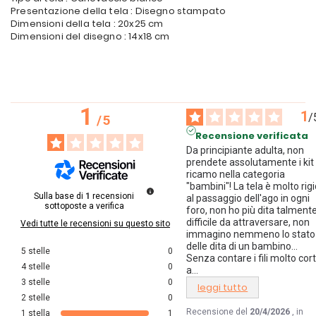
Presentazione della tela : Disegno stampato
Dimensioni della tela : 20x25 cm
Dimensioni del disegno : 14x18 cm
1
1
/
/
5
Recensione verificata
Da principiante adulta, non 
prendete assolutamente i kit d
ricamo nella categoria 
"bambini"! La tela è molto rigid
Sulla base di
1
recensioni
al passaggio dell'ago in ogni 
sottoposte a verifica
foro, non ho più dita talmente
difficile da attraversare, non 
Vedi tutte le recensioni su questo sito
immagino nemmeno lo stato 
delle dita di un bambino... 
5
stelle
0
Senza contare i fili molto corti
4
stelle
0
a
...
3
stelle
0
leggi tutto
2
stelle
0
Recensione del
20/4/2026
, in
1
stella
1