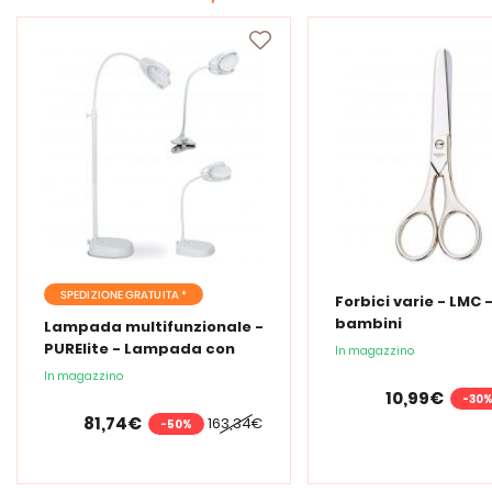
SPEDIZIONE GRATUITA *
Forbici varie - LMC -
bambini
Lampada multifunzionale -
PURElite - Lampada con
In magazzino
lente d'ingrandimento
In magazzino
PURElite Tri Spectrum
10,99€
-30
81,74€
163,34€
-50%