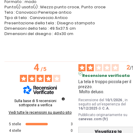
Formato : modo
Punto(i) usato(i) : Mezzo punto croce, Punto croce
Tela : Canovacci Penelope antico
Tipo di tela : Canovaccio Antico
Presentazione della tela : Disegno stampato
Dimensioni della tela : 49.5x37.5 cm
Dimensioni del disegno : 40x30 cm
4
2
/
/
5
Recensione verificata
La tela è troppo piccola per il 
prezzo.

 Molto deluso.
Recensione del
10/1/2026
, in
Sulla base di
5
recensioni
seguito ad un'esperienza del
sottoposte a verifica
16/12/2025
di
C.A.
Vedi tutte le recensioni su questo sito
Pubblicato originariamente su
canevas.com (fr)
5
stelle
3
4
stelle
0
Visualizza la