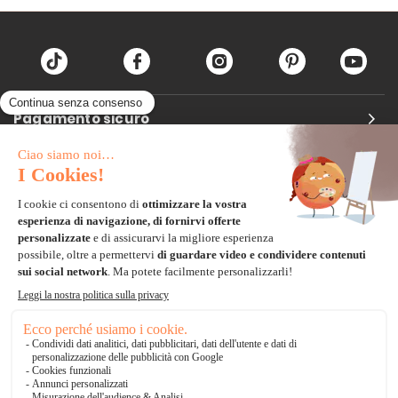
Pagamento sicuro
Carta di credito
Visa, Mastercard, Electron
Paypal
Bonifico Bancario
3 volte senza tasse
*Soluzioni di consegna
Delivengo Domicilio Internazionale