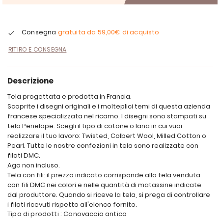
Consegna
gratuita da
59,00€
di acquisto
RITIRO E CONSEGNA
Descrizione
Tela progettata e prodotta in Francia.
Scoprite i disegni originali e i molteplici temi di questa azienda
francese specializzata nel ricamo. I disegni sono stampati su
tela Penelope. Scegli il tipo di cotone o lana in cui vuoi
realizzare il tuo lavoro: Twisted, Colbert Wool, Milled Cotton o
Pearl. Tutte le nostre confezioni in tela sono realizzate con
filati DMC.
Ago non incluso.
Tela con fili: il prezzo indicato corrisponde alla tela venduta
con fili DMC nei colori e nelle quantità di matassine indicate
dal produttore. Quando si riceve la tela, si prega di controllare
i filati ricevuti rispetto all'elenco fornito.
Tipo di prodotti : Canovaccio antico