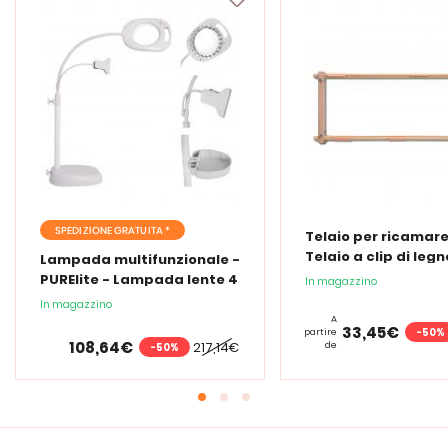
SPEDIZIONE GRATUITA *
Telaio per ricamare
Telaio a clip di legn
Lampada multifunzionale -
PURElite - Lampada lente 4
In magazzino
in 1
In magazzino
A
33,45€
-50%
partire
108,64€
217,14€
de
-50%