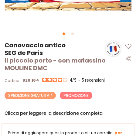
Vai
Canovaccio antico
all'inizio
SEG de Paris
della
Il piccolo porto - con matassine
galleria
di
MOULINE DMC
immagini
926.164
Codice :
4
/
5
-
5
recensioni
SPEDIZIONE GRATUITA *
PROMOZIONE
Clicca per leggere la descrizione completa
Prima di aggiungere questo prodotto al tuo carrello,
per