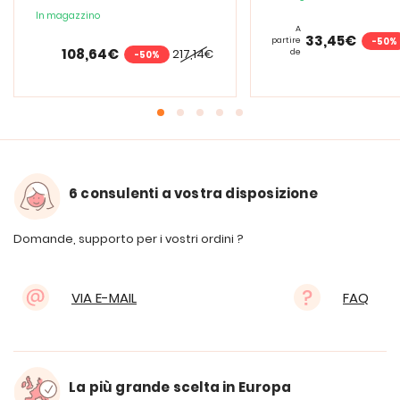
in 1
In magazzino
A
33,45€
-50%
partire
108,64€
217,14€
de
-50%
6 consulenti a vostra disposizione
Domande, supporto per i vostri ordini ?
VIA E-MAIL
FAQ
La più grande scelta in Europa