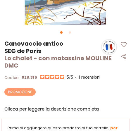
Vai
Canovaccio antico
all'inizio
SEG de Paris
della
Lo chalet - con matassine MOULINE
galleria
di
DMC
immagini
928.315
Codice :
5
/
5
-
1
recensioni
PROMOZIONE
Clicca per leggere la descrizione completa
Prima di aggiungere questo prodotto al tuo carrello,
per