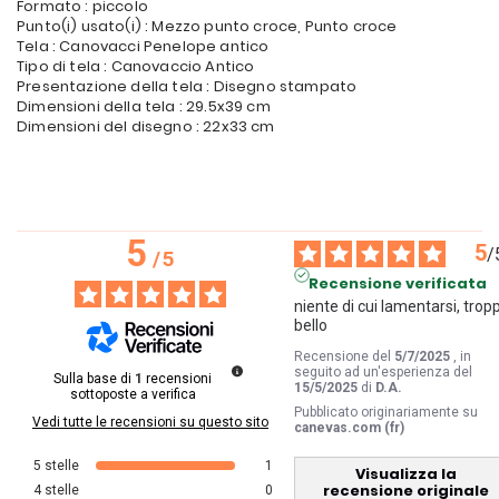
Formato : piccolo
Punto(i) usato(i) : Mezzo punto croce, Punto croce
Tela : Canovacci Penelope antico
Tipo di tela : Canovaccio Antico
Presentazione della tela : Disegno stampato
Dimensioni della tela : 29.5x39 cm
Dimensioni del disegno : 22x33 cm
5
5
/
/
5
Recensione verificata
niente di cui lamentarsi, tropp
bello 
Recensione del
5/7/2025
, in
seguito ad un'esperienza del
Sulla base di
1
recensioni
15/5/2025
di
D.A.
sottoposte a verifica
Pubblicato originariamente su
Vedi tutte le recensioni su questo sito
canevas.com (fr)
5
stelle
1
Visualizza la
recensione originale
4
stelle
0