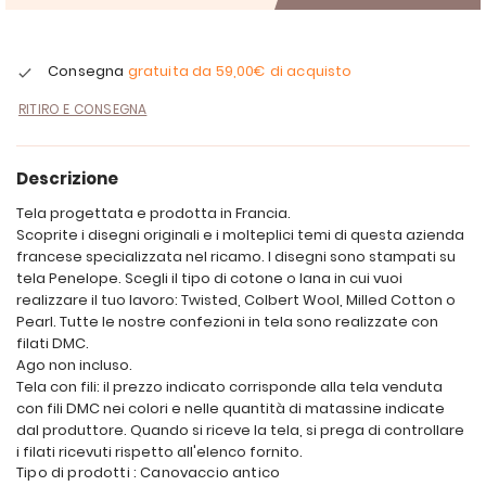
Consegna
gratuita da
59,00€
di acquisto
RITIRO E CONSEGNA
Descrizione
Tela progettata e prodotta in Francia.
Scoprite i disegni originali e i molteplici temi di questa azienda
francese specializzata nel ricamo. I disegni sono stampati su
tela Penelope. Scegli il tipo di cotone o lana in cui vuoi
realizzare il tuo lavoro: Twisted, Colbert Wool, Milled Cotton o
Pearl. Tutte le nostre confezioni in tela sono realizzate con
filati DMC.
Ago non incluso.
Tela con fili: il prezzo indicato corrisponde alla tela venduta
con fili DMC nei colori e nelle quantità di matassine indicate
dal produttore. Quando si riceve la tela, si prega di controllare
i filati ricevuti rispetto all'elenco fornito.
Tipo di prodotti : Canovaccio antico