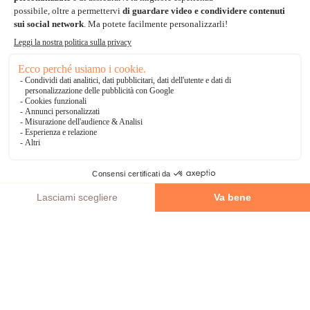
3 volte senza tasse
*Soluzioni di consegna
Delivengo Domicilio Internazionale
Catalogo
AGGIUNGI AL CARRELLO
Chi siamo?
I nostri impegni
Condizioni delle offerta
Avviso legale
CGV
Informazioni di contatto