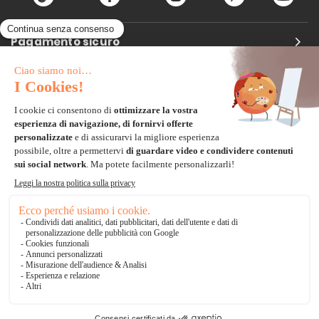
Pagamento sicuro
Carta di credito
Visa, Mastercard, Electron
Paypal
Bonifico Bancario
3 volte senza tasse
*Soluzioni di consegna
Delivengo Domicilio Internazionale
Catalogo