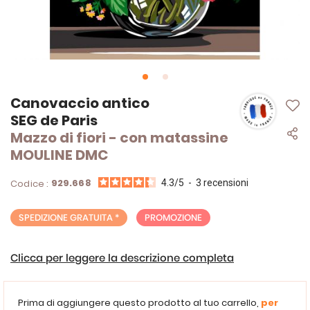
Vai
Canovaccio antico
all'inizio
SEG de Paris
della
Mazzo di fiori - con matassine
galleria
di
MOULINE DMC
immagini
929.668
Codice :
4.3
/
5
-
3
recensioni
SPEDIZIONE GRATUITA *
PROMOZIONE
Clicca per leggere la descrizione completa
Prima di aggiungere questo prodotto al tuo carrello,
per