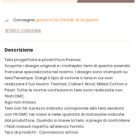
Consegna
gratuita da
59,00€
di acquisto
RITIRO E CONSEGNA
Descrizione
Tela progettata e prodotta in Francia.
Scoprite i disegni originali e i molteplici temi di questa azienda
francese specializzata nel ricamo. I disegni sono stampati su
tela Penelope. Scegli il tipo di cotone o lana in cui vuoi
realizzare il tuo lavoro: Twisted, Colbert Wool, Milled Cotton o
Pearl. Tutte le nostre confezioni in tela sono realizzate con
filati DMC.
Ago non incluso.
Tela con fili: il prezzo indicato corrisponde alla tela venduta
con fili DMC nei colori e nelle quantità di matassine indicate
dal produttore. Quando si riceve la tela, si prega di controllare
i filati ricevuti rispetto all'elenco fornito.
Tipo di prodotti : Canovaccio antico