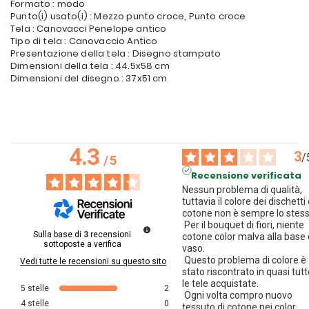
Formato : modo
Punto(i) usato(i) : Mezzo punto croce, Punto croce
Tela : Canovacci Penelope antico
Tipo di tela : Canovaccio Antico
Presentazione della tela : Disegno stampato
Dimensioni della tela : 44.5x58 cm
Dimensioni del disegno : 37x51 cm
4.3
3
/
/
5
Recensione verificata
Nessun problema di qualità, 
tuttavia il colore dei dischetti d
cotone non è sempre lo stess
 Per il bouquet di fiori, niente 
Sulla base di
3
recensioni
cotone color malva alla base d
sottoposte a verifica
vaso.

 Questo problema di colore è 
Vedi tutte le recensioni su questo sito
stato riscontrato in quasi tutt
le tele acquistate.

5
stelle
2
 Ogni volta compro nuovo 
4
stelle
0
tessuto di cotone nei color
...