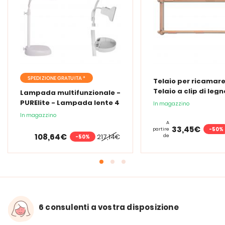
SPEDIZIONE GRATUITA *
Telaio per ricamare
Telaio a clip di legn
Lampada multifunzionale -
PURElite - Lampada lente 4
In magazzino
in 1
In magazzino
A
33,45€
-50%
partire
108,64€
217,14€
de
-50%
6 consulenti a vostra disposizione