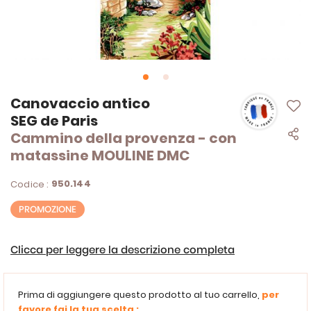
Vai
Canovaccio antico
all'inizio
SEG de Paris
della
Cammino della provenza - con
galleria
di
matassine MOULINE DMC
immagini
950.144
Codice :
PROMOZIONE
Clicca per leggere la descrizione completa
Prima di aggiungere questo prodotto al tuo carrello,
per
favore fai la tua scelta :