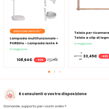
SPEDIZIONE GRATUITA *
Telaio per ricamare
Telaio a clip di legn
Lampada multifunzionale -
PURElite - Lampada lente 4
In magazzino
in 1
In magazzino
A
33,45€
-50%
partire
108,64€
217,14€
de
-50%
6 consulenti a vostra disposizione
Domande, supporto per i vostri ordini ?