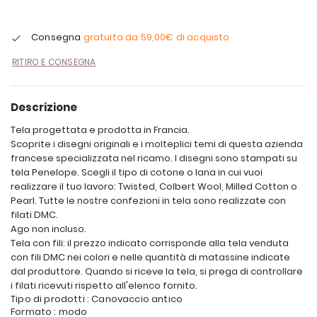
Consegna
gratuita da
59,00€
di acquisto
RITIRO E CONSEGNA
Descrizione
Tela progettata e prodotta in Francia.
Scoprite i disegni originali e i molteplici temi di questa azienda
francese specializzata nel ricamo. I disegni sono stampati su
tela Penelope. Scegli il tipo di cotone o lana in cui vuoi
realizzare il tuo lavoro: Twisted, Colbert Wool, Milled Cotton o
Pearl. Tutte le nostre confezioni in tela sono realizzate con
filati DMC.
Ago non incluso.
Tela con fili: il prezzo indicato corrisponde alla tela venduta
con fili DMC nei colori e nelle quantità di matassine indicate
dal produttore. Quando si riceve la tela, si prega di controllare
i filati ricevuti rispetto all'elenco fornito.
Tipo di prodotti : Canovaccio antico
Formato : modo