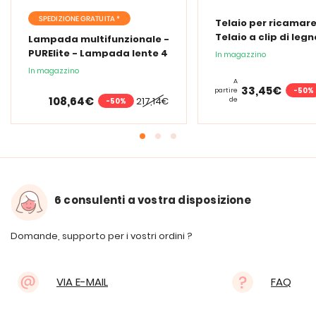
SPEDIZIONE GRATUITA *
Telaio per ricamare
Telaio a clip di legn
Lampada multifunzionale -
PURElite - Lampada lente 4
In magazzino
in 1
In magazzino
A
33,45€
-50%
partire
108,64€
217,14€
de
-50%
6 consulenti a vostra disposizione
Domande, supporto per i vostri ordini ?
VIA E-MAIL
FAQ