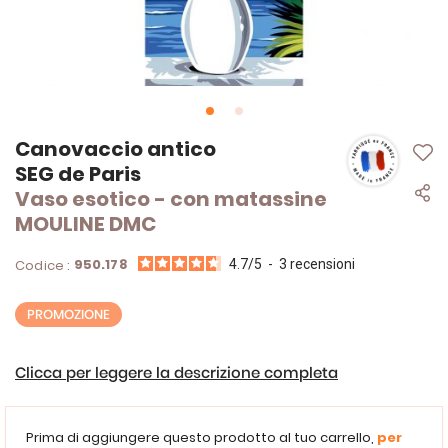
Vai
Canovaccio antico
all'inizio
SEG de Paris
della
Vaso esotico - con matassine
galleria
di
MOULINE DMC
immagini
950.178
Codice :
4.7
/
5
-
3
recensioni
PROMOZIONE
Clicca per leggere la descrizione completa
Prima di aggiungere questo prodotto al tuo carrello,
per