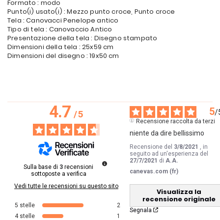
Formato : modo
Punto(i) usato(i) : Mezzo punto croce, Punto croce
Tela : Canovacci Penelope antico
Tipo di tela : Canovaccio Antico
Presentazione della tela : Disegno stampato
Dimensioni della tela : 25x59 cm
Dimensioni del disegno : 19x50 cm
4.7
5
/
/
5
Recensione raccolta da terzi
niente da dire bellissimo
Recensione del
3/8/2021
, in
seguito ad un'esperienza del
27/7/2021
di
A.A.
Sulla base di
3
recensioni
canevas.com (fr)
sottoposte a verifica
Vedi tutte le recensioni su questo sito
Visualizza la
recensione originale
5
stelle
2
Segnala
4
stelle
1