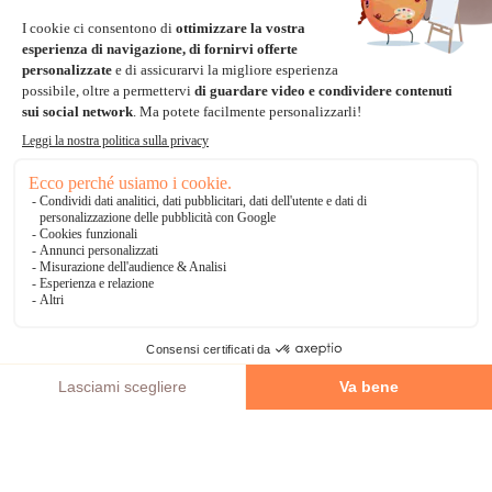
Paypal
Bonifico Bancario
3 volte senza tasse
*Soluzioni di consegna
Delivengo Domicilio Internazionale
Catalogo
AGGIUNGI AL CARRELLO
Chi siamo?
I nostri impegni
Condizioni delle offerta