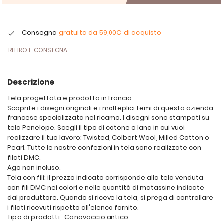
Consegna
gratuita da
59,00€
di acquisto
RITIRO E CONSEGNA
Descrizione
Tela progettata e prodotta in Francia.
Scoprite i disegni originali e i molteplici temi di questa azienda
francese specializzata nel ricamo. I disegni sono stampati su
tela Penelope. Scegli il tipo di cotone o lana in cui vuoi
realizzare il tuo lavoro: Twisted, Colbert Wool, Milled Cotton o
Pearl. Tutte le nostre confezioni in tela sono realizzate con
filati DMC.
Ago non incluso.
Tela con fili: il prezzo indicato corrisponde alla tela venduta
con fili DMC nei colori e nelle quantità di matassine indicate
dal produttore. Quando si riceve la tela, si prega di controllare
i filati ricevuti rispetto all'elenco fornito.
Tipo di prodotti : Canovaccio antico