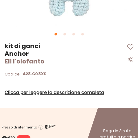
Vai
kit di ganci
all'inizio
Anchor
della
Eli l'elefante
galleria
di
immagini
A28.C08XS
Codice :
Clicca per leggere la descrizione completa
11
€70
Prezzo di riferimento
Paga in 3 rate
gratuite a partire
€19