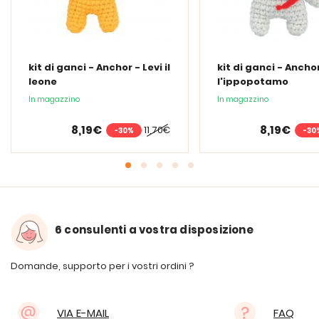
kit di ganci - Anchor - Levi il
kit di ganci - Ancho
leone
l'ippopotamo
In magazzino
In magazzino
8,19€
8,19€
11,70€
-30%
-30
6 consulenti a vostra disposizione
Domande, supporto per i vostri ordini ?
VIA E-MAIL
FAQ