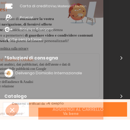
Carta di credito
Visa, Mastercard, Electron
Paypal
Bonifico Bancario
3 volte senza tasse
*Soluzioni di consegna
Delivengo Domicilio Internazionale
Catalogo
AGGIUNGI AL CARRELLO