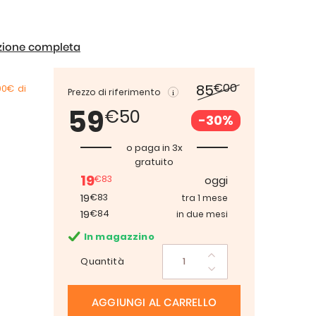
izione completa
€00
85
00€
di
Prezzo di riferimento
59
€50
-30%
o paga in 3x
gratuito
19
€83
oggi
19
€83
tra 1 mese
19
€84
in due mesi
In magazzino
Quantità
AGGIUNGI AL CARRELLO