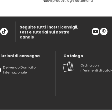
Nuovi prodotti ogni settimana
Seguite tutti i nostri consigli,
test e tutorial sul nostro
canale
luzioni di consegna
Catalogo
Ordina con
Delivengo Domicilio
riferimenti di cata
Internazionale