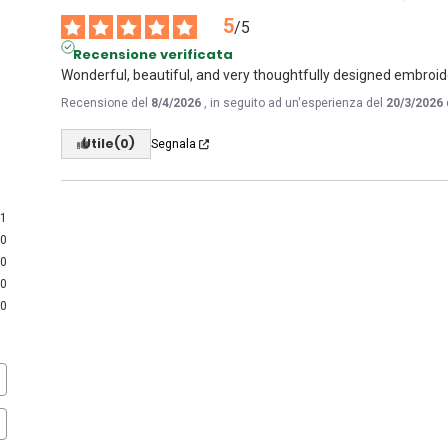
5
/
5
Recensione verificata
Wonderful, beautiful, and very thoughtfully designed embroide
Recensione del
8/4/2026
, in seguito ad un'esperienza del
20/3/2026
Utile
(0)
Segnala
1
0
0
0
0