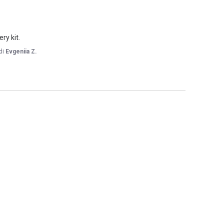
ry kit.
di
Evgeniia Z.