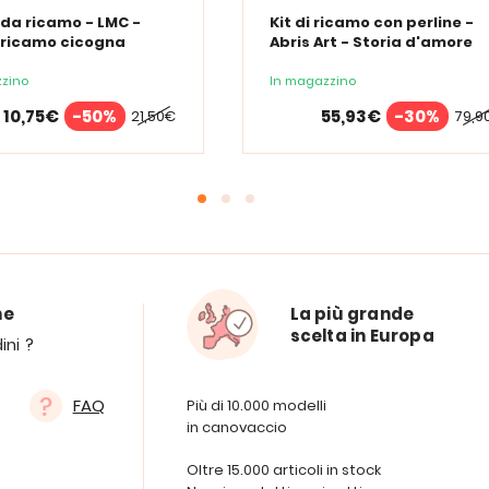
 da ricamo - LMC -
Kit di ricamo con perline -
 ricamo cicogna
Abris Art - Storia d'amore
zino
In magazzino
10,75€
-50%
55,93€
-30%
21,50€
79,9
ne
La più grande
scelta in Europa
ini ?
FAQ
Più di 10.000 modelli
in canovaccio
Oltre 15.000 articoli in stock