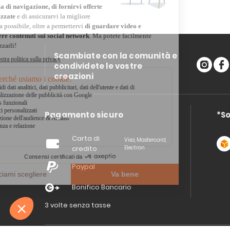
Scambiate con la comunità e
condividete le vostre
creazioni
Pagamento sicuro
*So
Carta di
Visa, Mastercard,
credito
Electron
Paypal
Bonifico Bancario
3 volte senza tasse