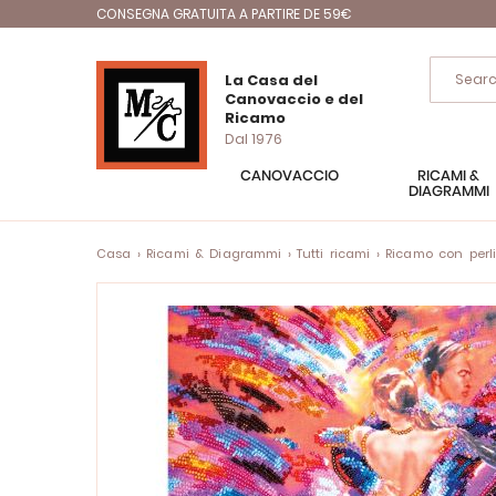
CONSEGNA GRATUITA A PARTIRE DE 59€
La Casa del
Canovaccio e del
Ricamo
Dal 1976
CANOVACCIO
RICAMI &
DIAGRAMMI
Casa
Ricami & Diagrammi
Tutti ricami
Ricamo con perl
Vai
alla
fine
della
galleria
di
immagini