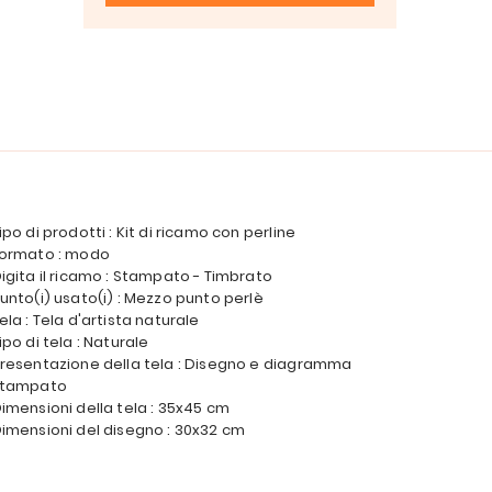
ipo di prodotti : Kit di ricamo con perline
ormato : modo
igita il ricamo : Stampato - Timbrato
unto(i) usato(i) : Mezzo punto perlè
ela : Tela d'artista naturale
ipo di tela : Naturale
resentazione della tela : Disegno e diagramma
stampato
imensioni della tela : 35x45 cm
imensioni del disegno : 30x32 cm