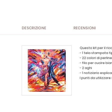
all'inizio
della
galleria
di
immagini
DESCRIZIONE
RECENSIONI
Questo kit per il ri
- 1 tela stampata ti
- 22 colori di perli
- filo per cucire bi
- 2 aghi
- 1 notiziario espli
I punti da utilizzar