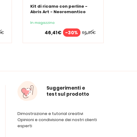
Kit di ricamo con perline -
Kit di 
Abris Art - Neoromantico
Abris 
In magazzino
In maga
46,41€
-30%
0€
66,30€
Suggerimenti e
test sul prodotto
Dimostrazione e tutorial creativi
Opinioni e condivisione dei nostri clienti
esperti