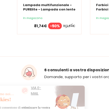
Lampada multifunzionale -
Forbici
PURElite - Lampada con lente
Forbici
d'ingrandimento PURElite Tri
Spectrum
In magazzino
In magaz
81,74€
-50%
163,34€
6 consulenti a vostra disposizio
Domande, supporto per i vostri ord
VIA E-
MAIL