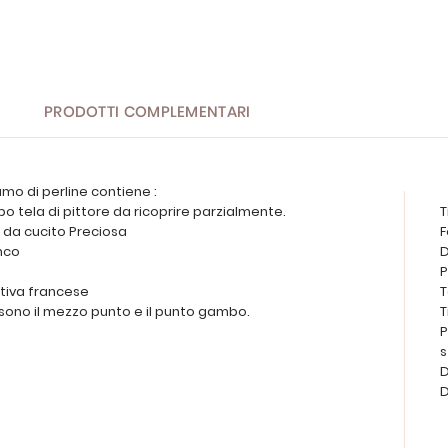
PRODOTTI COMPLEMENTARI
camo di perline contiene :
po tela di pittore da ricoprire parzialmente.
T
ne da cucito Preciosa
F
anco
D
P
cativa francese
T
e sono il mezzo punto e il punto gambo.
T
P
D
D