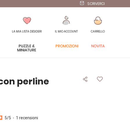
SCRIVERCI
LA MIA LISTA DESIDERI
IL MIO ACCOUNT
CARRELLO
PUZZLE &
PROMOZIONI
NOVITÀ
MINIATURE
 con perline
5
/
5
-
1
recensioni