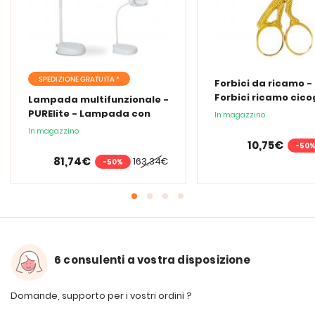
SPEDIZIONE GRATUITA *
Forbici da ricamo -
Forbici ricamo cic
Lampada multifunzionale -
PURElite - Lampada con
In magazzino
lente d'ingrandimento
In magazzino
PURElite Tri Spectrum
10,75€
-50
81,74€
163,34€
-50%
6 consulenti a vostra disposizione
Domande, supporto per i vostri ordini ?