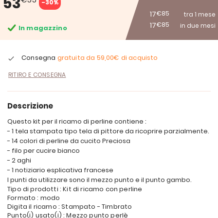
53
-30%
17
€85
tra 1 mese
17
€85
in due mesi
In magazzino
Consegna
gratuita da
59,00€
di acquisto
RITIRO E CONSEGNA
Descrizione
Questo kit per il ricamo di perline contiene :
- 1 tela stampata tipo tela di pittore da ricoprire parzialmente.
- 14 colori di perline da cucito Preciosa
- filo per cucire bianco
- 2 aghi
- 1 notiziario esplicativa francese
I punti da utilizzare sono il mezzo punto e il punto gambo.
Tipo di prodotti : Kit di ricamo con perline
Formato : modo
Digita il ricamo : Stampato - Timbrato
Punto(i) usato(i) : Mezzo punto perlè