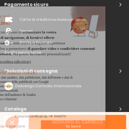
Pagamento sicuro
Carta di credito
Visa, Mastercard, Electron
Paypal
Bonifico Bancario
3 volte senza tasse
*Soluzioni di consegna
Delivengo Domicilio Internazionale
Catalogo
AGGIUNGI AL CARRELLO