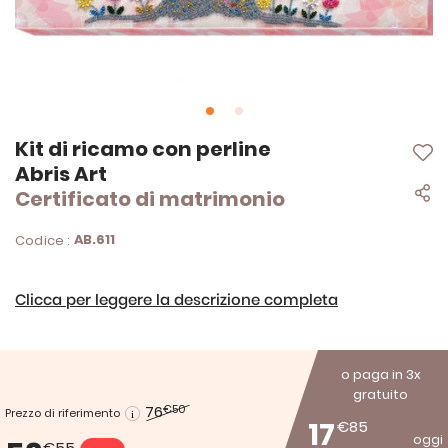
Vai
Kit di ricamo con perline
all'inizio
Abris Art
della
Certificato di matrimonio
galleria
di
immagini
AB.611
Codice :
Clicca per leggere la descrizione completa
o paga in 3x
gratuito
76
€50
Prezzo di riferimento
17
€85
oggi
€55