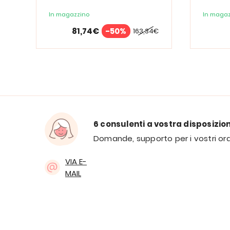
d'ingrandimento PURElite Tri
Spectrum
In magazzino
In magaz
81,74€
-50%
163,34€
6 consulenti a vostra disposizio
Domande, supporto per i vostri ord
VIA E-
MAIL