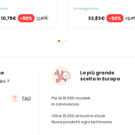
ricamare uccello del
paradiso
zino
In magazzino
10,75€
-50%
32,83€
-30%
21,50€
46,9
ne
La più grande
scelta in Europa
ini ?
FAQ
Più di 10.000 modelli
in canovaccio
Oltre 15.000 articoli in stock
Nuovi prodotti ogni settimana