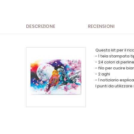
all'inizio
della
galleria
di
immagini
DESCRIZIONE
RECENSIONI
Questo kit per il ri
- 1 tela stampata ti
- 24 colori di perli
- filo per cucire bi
- 2 aghi
- 1 notiziario espli
I punti da utilizzar