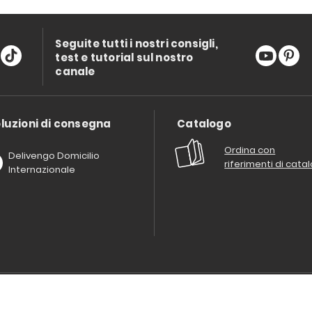
Seguite tutti i nostri consigli,
test e tutorial sul nostro
canale
luzioni di consegna
Catalogo
Ordina con
Delivengo Domicilio
riferimenti di cata
Internazionale
Chi siamo?
I nostri impegni
Condizioni delle offerta