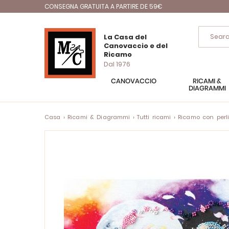
CONSEGNA GRATUITA A PARTIRE DE 59€
La Casa del
Canovaccio e del
Ricamo
Dal 1976
CANOVACCIO
RICAMI &
DIAGRAMMI
Casa
Ricami & Diagrammi
Tutti ricami
Ricamo con perl
Vai
alla
fine
della
galleria
di
immagini