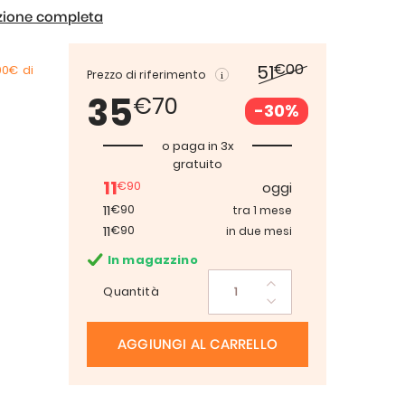
izione completa
€00
51
00€
di
Prezzo di riferimento
35
€70
-30%
o paga in 3x
gratuito
11
€90
oggi
11
€90
tra 1 mese
11
€90
in due mesi
In magazzino
Quantità
AGGIUNGI AL CARRELLO