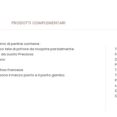
PRODOTTI COMPLEMENTARI
camo di perline contiene :
po tela di pittore da ricoprire parzialmente.
T
ne da cucito Preciosa
F
anco
D
P
cativa francese
T
e sono il mezzo punto e il punto gambo.
T
P
D
D