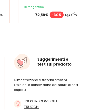
dell'amore
roman
In magazzino
In maga
72,59€
-30%
0€
103,70€
Suggerimenti e
test sul prodotto
Dimostrazione e tutorial creativi
Opinioni e condivisione dei nostri clienti
esperti
I NOSTRI CONSIGLI E
TRUCCHI