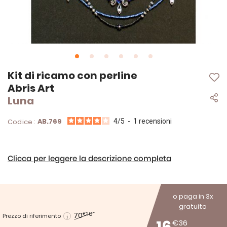
Vai
Kit di ricamo con perline
all'inizio
Abris Art
della
Luna
galleria
di
immagini
AB.769
Codice :
4
/
5
-
1
recensioni
Clicca per leggere la descrizione completa
o paga in 3x
gratuito
70
€10
Prezzo di riferimento
€36