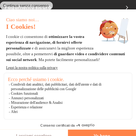
Pagamento sicuro
Carta di credito
Visa, Mastercard, Electron
Paypal
Bonifico Bancario
3 volte senza tasse
*Soluzioni di consegna
Delivengo Domicilio Internazionale
Catalogo
AGGIUNGI AL CARRELLO