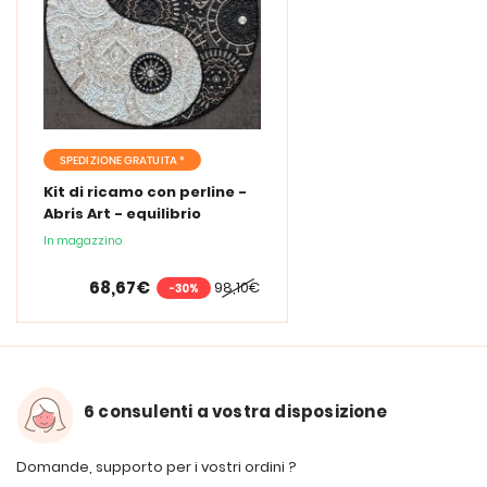
SPEDIZIONE GRATUITA *
Kit di ricamo con perline -
Abris Art - equilibrio
In magazzino
68,67€
98,10€
-30%
6 consulenti a vostra disposizione
Domande, supporto per i vostri ordini ?