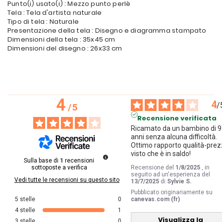
Punto(i) usato(i) : Mezzo punto perlè
Tela : Tela d'artista naturale
Tipo di tela : Naturale
Presentazione della tela : Disegno e diagramma stampato
Dimensioni della tela : 35x45 cm
Dimensioni del disegno : 26x33 cm
4
4
/
/
5
Recensione verificata
Ricamato da un bambino di 9 
anni senza alcuna difficoltà. 
Ottimo rapporto qualità-prezz
visto che è in saldo!
Sulla base di
1
recensioni
sottoposte a verifica
Recensione del
1/8/2025
, in
seguito ad un'esperienza del
Vedi tutte le recensioni su questo sito
13/7/2025
di
Sylvie S.
Pubblicato originariamente su
5
stelle
0
canevas.com (fr)
4
stelle
1
Visualizza la
3
stelle
0