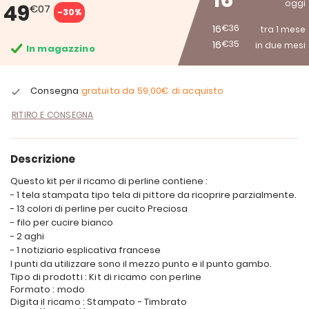
16
oggi
49
€07
-30%
16
€36
tra 1 mese
16
€35
in due mesi
In magazzino
Consegna
gratuita da
59,00€
di acquisto
RITIRO E CONSEGNA
Descrizione
Questo kit per il ricamo di perline contiene :
- 1 tela stampata tipo tela di pittore da ricoprire parzialmente.
- 13 colori di perline per cucito Preciosa
- filo per cucire bianco
- 2 aghi
- 1 notiziario esplicativa francese
I punti da utilizzare sono il mezzo punto e il punto gambo.
Tipo di prodotti : Kit di ricamo con perline
Formato : modo
Digita il ricamo : Stampato - Timbrato