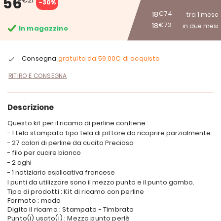
56
-30%
18
€74
tra 1 mese
18
€73
in due mesi
In magazzino
Consegna
gratuita da
59,00€
di acquisto
RITIRO E CONSEGNA
Descrizione
Questo kit per il ricamo di perline contiene :
- 1 tela stampata tipo tela di pittore da ricoprire parzialmente.
- 27 colori di perline da cucito Preciosa
- filo per cucire bianco
- 2 aghi
- 1 notiziario esplicativa francese
I punti da utilizzare sono il mezzo punto e il punto gambo.
Tipo di prodotti : Kit di ricamo con perline
Formato : modo
Digita il ricamo : Stampato - Timbrato
Punto(i) usato(i) : Mezzo punto perlè