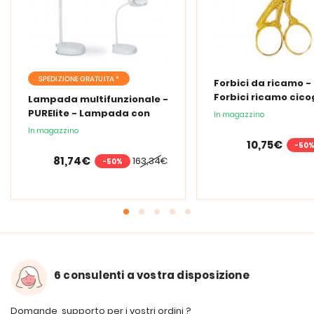
SPEDIZIONE GRATUITA *
Forbici da ricamo -
Forbici ricamo cic
Lampada multifunzionale -
PURElite - Lampada con
In magazzino
lente d'ingrandimento
In magazzino
PURElite Tri Spectrum
10,75€
-50
81,74€
163,34€
-50%
6 consulenti a vostra disposizione
Domande, supporto per i vostri ordini ?