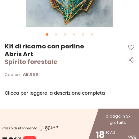
Vai
Kit di ricamo con perline
all'inizio
Abris Art
della
Spirito forestale
galleria
di
immagini
AB.956
Codice :
Clicca per leggere la descrizione completa
o paga in 3x
gratuito
80
€30
Prezzo di riferimento
18
€74
oggi
€21