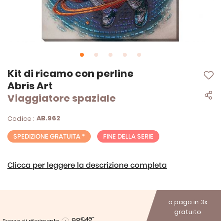
Vai
Kit di ricamo con perline
all'inizio
Abris Art
della
Viaggiatore spaziale
galleria
di
immagini
AB.962
Codice :
SPEDIZIONE GRATUITA *
FINE DELLA SERIE
Clicca per leggere la descrizione completa
o paga in 3x
gratuito
98
€40