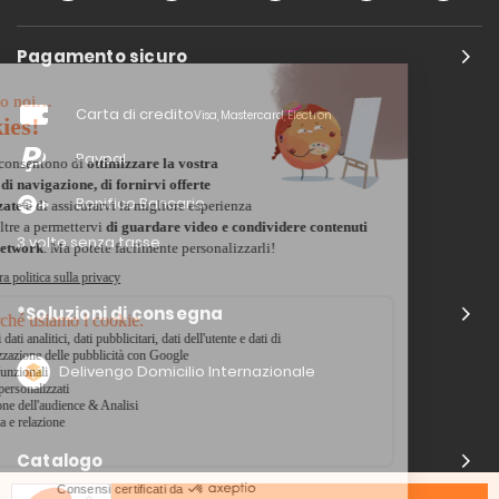
Pagamento sicuro
Carta di credito
Visa, Mastercard, Electron
Paypal
Bonifico Bancario
3 volte senza tasse
*Soluzioni di consegna
Delivengo Domicilio Internazionale
Catalogo