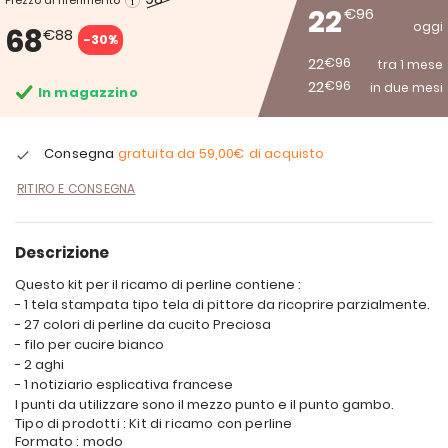
Prezzo di riferimento
22
€96
oggi
68
€88
-30%
22
€96
tra 1 mese
22
€96
in due mesi
In magazzino
Consegna
gratuita da
59,00€
di acquisto
RITIRO E CONSEGNA
Descrizione
Questo kit per il ricamo di perline contiene :
- 1 tela stampata tipo tela di pittore da ricoprire parzialmente.
- 27 colori di perline da cucito Preciosa
- filo per cucire bianco
- 2 aghi
- 1 notiziario esplicativa francese
I punti da utilizzare sono il mezzo punto e il punto gambo.
Tipo di prodotti : Kit di ricamo con perline
Formato : modo