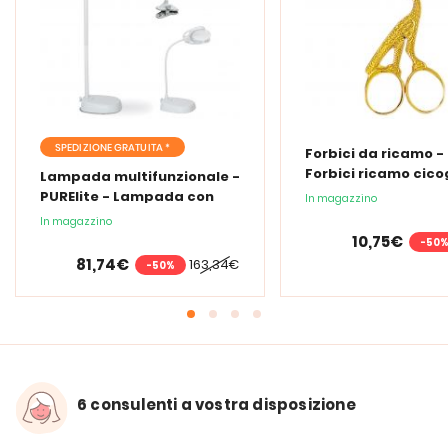
SPEDIZIONE GRATUITA *
Forbici da ricamo -
Forbici ricamo cic
Lampada multifunzionale -
PURElite - Lampada con
In magazzino
lente d'ingrandimento
In magazzino
PURElite Tri Spectrum
10,75€
-50
81,74€
163,34€
-50%
6 consulenti a vostra disposizione