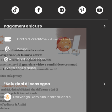
Pagamento sicuro
Carta di credito
Visa, Mastercard, Electron
Paypal
Bonifico Bancario
3 volte senza tasse
*Soluzioni di consegna
Delivengo Domicilio Internazionale