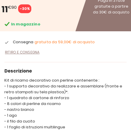
Paga in 3 rate
11
gratuite a partire
€90
-30%
da 30€ di acquisto
In magazzino
Consegna
gratuita da
59,00€
di acquisto
RITIRO E CONSEGNA
Descrizione
Kit di ricamo decorativo con perline contenente :
- 1 supporto decorativo da realizzare e assemblare (fronte e
retro stampati su tela plastica)*.
- 1 quadrato di cartone di rinforzo
- 8 colori di perline da ricamo
- nastro bianco
- 1 ago
- il filo da cucito
- 1 foglio di istruzioni multilingue