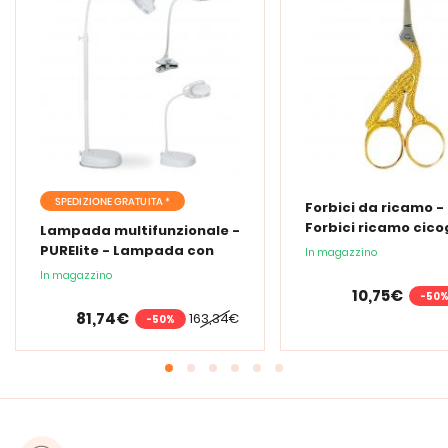
SPEDIZIONE GRATUITA *
Forbici da ricamo -
Forbici ricamo cic
Lampada multifunzionale -
PURElite - Lampada con
In magazzino
lente d'ingrandimento
In magazzino
PURElite Tri Spectrum
10,75€
-50
81,74€
163,34€
-50%