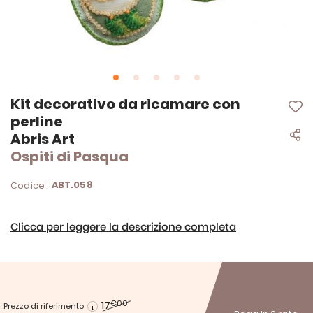
Vai
Kit decorativo da ricamare con
all'inizio
perline
della
Abris Art
galleria
di
Ospiti di Pasqua
immagini
ABT.058
Codice :
Clicca per leggere la descrizione completa
17
€00
Prezzo di riferimento