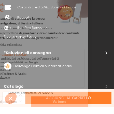
Carta di credito
Visa, Mastercard, Electron
Paypal
Bonifico Bancario
3 volte senza tasse
*Soluzioni di consegna
Delivengo Domicilio Internazionale
Catalogo
AGGIUNGI AL CARRELLO