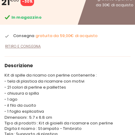
21
-30%
da 30€ di acquisto
In magazzino
Consegna
gratuita da
59,00€
di acquisto
RITIRO E CONSEGNA
Descrizione
Kit di spille da ricamo con perline contenente :
- tela di plastica da ricamare con motivi
- 21 colori di perline e paillettes
- chiusura a spilla
- 1 ago
- il filo da cucito
- 1 foglio esplicativa
Dimensioni : 5.7 x 6.8 cm
Tipo di prodotti : Kit di gioielli da ricamare con perline
Digita il ricamo : Stampato - Timbrato
Tela : Supporto di plastica