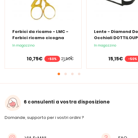
Forbici da ricamo - LMC -
Lente - Diamond Do
Forbici ricamo cicogna
Occhiali DOTTILOUP
In magazzino
In magazzino
10,75€
15,15€
21,50€
-50%
-50%
6 consulenti a vostra disposizione
Domande, supporto per i vostri ordini ?
VIA E-MAIL
FAQ