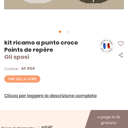
Vai
kit ricamo a punto croce
all'inizio
Points de repère
della
Gli sposi
galleria
di
immagini
AF.556
Codice :
FINE DELLA SERIE
Clicca per leggere la descrizione completa
o paga in 3x
gratuito
61
€20