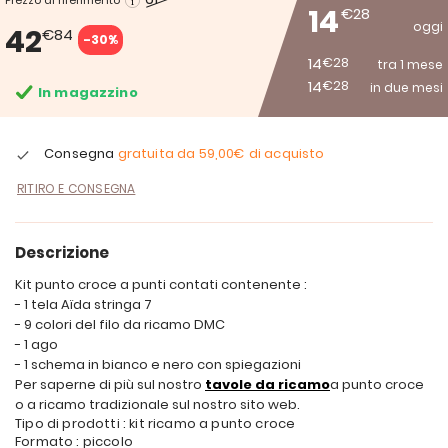
Prezzo di riferimento
14
€28
oggi
42
€84
-30%
14
€28
tra 1 mese
14
€28
in due mesi
In magazzino
Consegna
gratuita da
59,00€
di acquisto
RITIRO E CONSEGNA
Descrizione
Kit punto croce a punti contati contenente :
- 1 tela Aïda stringa 7
- 9 colori del filo da ricamo DMC
- 1 ago
- 1 schema in bianco e nero con spiegazioni
Per saperne di più sul nostro
tavole da ricamo
a punto croce
o a ricamo tradizionale sul nostro sito web.
Tipo di prodotti : kit ricamo a punto croce
Formato : piccolo