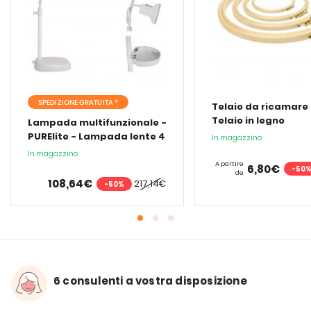
SPEDIZIONE GRATUITA *
Telaio da ricamare 
Telaio in legno
Lampada multifunzionale -
PURElite - Lampada lente 4
In magazzino
in 1
In magazzino
A partire
6,80€
-50
de
108,64€
217,14€
-50%
6 consulenti a vostra disposizione