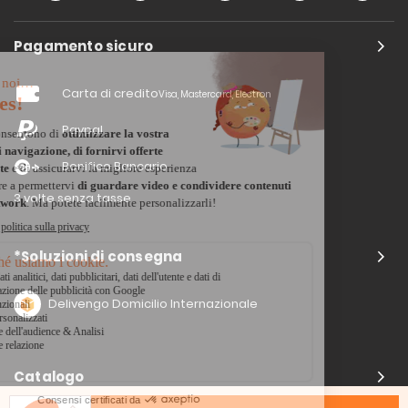
Pagamento sicuro
Carta di credito
Visa, Mastercard, Electron
Paypal
Bonifico Bancario
3 volte senza tasse
*Soluzioni di consegna
Delivengo Domicilio Internazionale
Catalogo