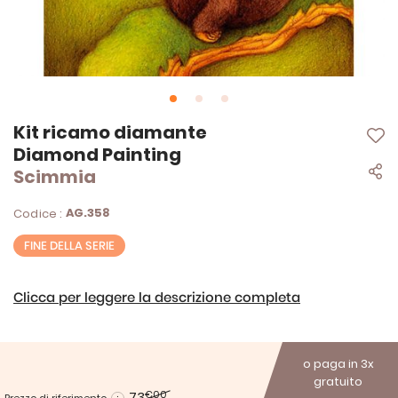
Vai
Kit ricamo diamante
all'inizio
Diamond Painting
della
Scimmia
galleria
di
immagini
AG.358
Codice :
FINE DELLA SERIE
Clicca per leggere la descrizione completa
o paga in 3x
gratuito
73
€00