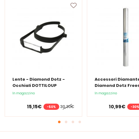
Lente - Diamond Dotz -
Accessori Diamante
Occhiali DOTTILOUP
Diamond Dotz Frees
Film di protezione
In magazzino
In magazzino
trasparente 48x9
15,15€
10,99€
30,30€
-50%
-30