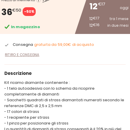
Prezzo di riferimento
12
€17
oggi
36
€50
-50%
12
€17
tra 1 mese
12
€16
in due mesi
In magazzino
Consegna
gratuita da
59,00€
di acquisto
RITIRO E CONSEGNA
Descrizione
Kit ricamo diamante contenente :
- 1 tela autoadesiva con lo schema da ricoprire
completamente di diamanti
- Sacchetti quadrati di strass diamantati numerati secondo le
referenze DMC di 2,5 x 2,5 mm
- 17 colori di strass
- 1 recipiente per strass
- 1 pinza per posizionare gli strass
La quantità di diamanti di strass consegnati è il 20% in più del