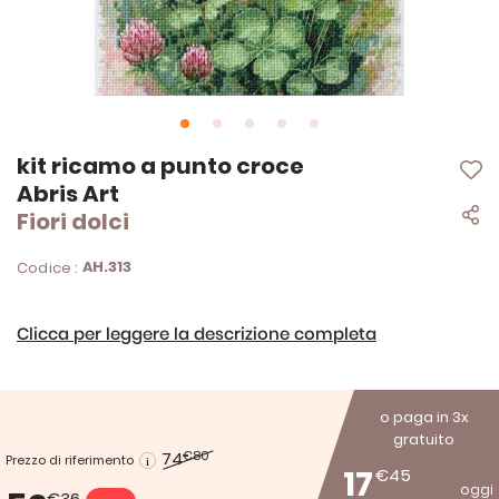
Vai
kit ricamo a punto croce
all'inizio
Abris Art
della
Fiori dolci
galleria
di
immagini
AH.313
Codice :
Clicca per leggere la descrizione completa
o paga in 3x
gratuito
74
€80
Prezzo di riferimento
17
€45
oggi
€36