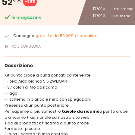
52
-30%
17
€45
tra 1 mese
17
€46
in due mesi
In magazzino
Consegna
gratuita da
59,00€
di acquisto
RITIRO E CONSEGNA
Descrizione
Kit punto croce a punti contati contenente :
- 1 tela Aïda bianca 5,5 ZWEIGART
- 37 colori di filo da ricamo
- 1 ago
- 1 schema in bianco e nero con spiegazioni
Presenza di un punto posteriore.
Per saperne di più sul nostro
tavole da ricamo
a punto croce
o a ricamo tradizionale sul nostro sito web.
Tipo di prodotti : kit ricamo a punto croce
Formato : piccolo
Digita il ricamo : Punto contato