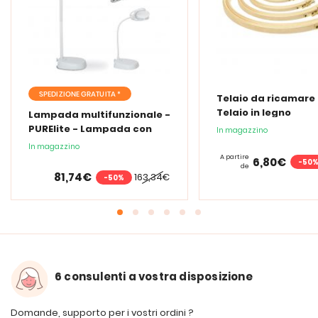
SPEDIZIONE GRATUITA *
Telaio da ricamare 
Telaio in legno
Lampada multifunzionale -
PURElite - Lampada con
In magazzino
lente d'ingrandimento
In magazzino
PURElite Tri Spectrum
A partire
6,80€
-50
de
81,74€
163,34€
-50%
6 consulenti a vostra disposizione
Domande, supporto per i vostri ordini ?