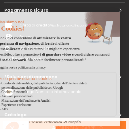
Pagamento sicuro
Carta di credito
Visa, Mastercard, Electron
Paypal
Bonifico Bancario
3 volte senza tasse
*Soluzioni di consegna
Delivengo Domicilio Internazionale
Catalogo
AGGIUNGI AL CARRELLO