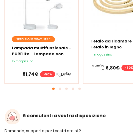
SPEDIZIONE GRATUITA *
Telaio da ricamare 
Telaio in legno
Lampada multifunzionale -
PURElite - Lampada con
In magazzino
lente d'ingrandimento
In magazzino
PURElite Tri Spectrum
A partire
6,80€
-50
de
81,74€
163,34€
-50%
6 consulenti a vostra disposizione
Domande, supporto per i vostri ordini ?