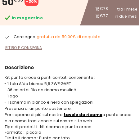
50
-30%
16
€78
tra 1 mese
16
€77
in due mesi
In magazzino
Consegna
gratuita da
59,00€
di acquisto
RITIRO E CONSEGNA
Descrizione
Kit punto croce a punti contati contenente :
- 1 tela Aïda bianca 5,5 ZWEIGART
- 36 colori di filo da ricamo mouliné
- 1 ago
- 1 schema in bianco e nero con spiegazioni
Presenza di un punto posteriore.
Per saperne di più sul nostro
tavole da ricamo
a punto croce
o a ricamo tradizionale sul nostro sito web.
Tipo di prodotti : kit ricamo a punto croce
Formato : piccolo
Digita il ricamo : Punto contato